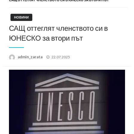
НОВИНИ
САЩ оттеглят членството си в
ЮНЕСКО за втори път
Posted
admin_zarata
22.07.2025
on