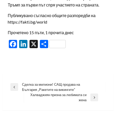
Тръмп за първи път спря участието на страната.
Публикувано съгласно общите разпоредби на
https://fakti.bg/world
Прочетено 15 пъти, 1 прочита днес
Facebook
LinkedIn
X
Share
Навигация
Сделка за милиони! САЩ продава на
Previous
България „Ракетите на викингите“
Post
Халваджиян призна за любимата си
Next
жена
Post