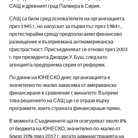
САЩ и древният град Палмира в Сирия.
САЩ са били сред основателите на организацията
през 1945 г., но напускат за първи път през 1984 г.,
протестирайки срещу предполагаемо финансово
разхищение и възприемана антиамериканска
пристрастност. Присъединяват се отново през 2003
г. при президента Джордж У. Буш, след като
агенцията предприема серия от реформи.
По данни на ЮНЕСКО днес организацията е
значително по-малко зависима от американско
финансиране в сравнение с миналото. Въпреки
това решението на САЩ ще се отрази върху
програмите, които страната финансираше пряко.
В момента Съединените щати осигуряват около 8%
от бюджета на ЮНЕСКО, значително по-малко от
близо 20% през 2017 г., когато администрацията на