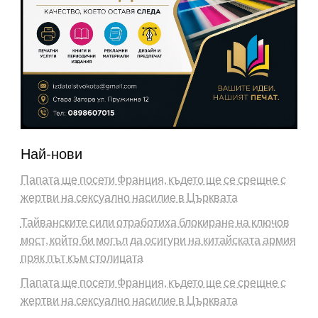
Най-нови
Папата ще посети Франция, където ще се срещне с
жертви на сексуално насилие в Църквата
Тайванските сили отработиха блокиране на ключов
мост, който би могъл да осигури на китайската армия
пряк път към столицата
Папата ще посети Франция, където ще се срещне с
жертви на сексуално насилие в Църквата