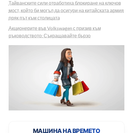
Тайванските сили отработиха блокиране на ключов
мост, който би могъл да осигури на китайската армия
пряк път към столицата
Акционерите във Volkswagen с призив към
ръководството: Съкращавайте бързо
МАШИНА НА ВРЕМЕТО