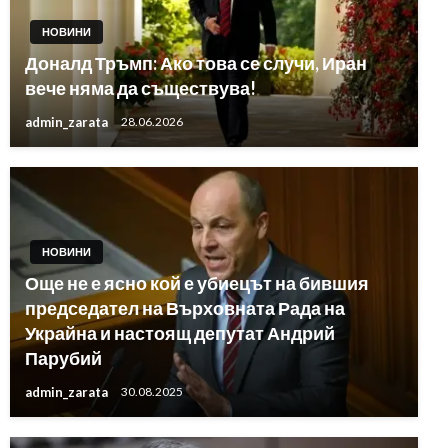
НОВИНИ
Доналд Тръмп: Ако това се случи, Иран
вече няма да съществува!
admin_zarata
28.06.2026
НОВИНИ
Още не е ясно кой е убиецът на бившия
председател на Върховната Рада на
Украйна и настоящ депутат Андрий
Парубий
admin_zarata
30.08.2025