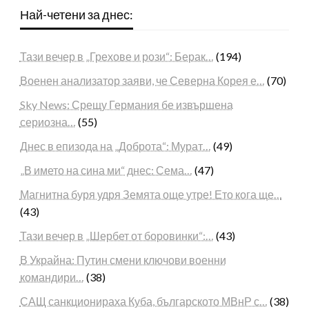
Най-четени за днес:
Тази вечер в „Грехове и рози“: Берак…
(194)
Военен анализатор заяви, че Северна Корея е…
(70)
Sky News: Срещу Германия бе извършена
сериозна…
(55)
Днес в епизода на „Доброта“: Мурат…
(49)
„В името на сина ми“ днес: Сема…
(47)
Магнитна буря удря Земята още утре! Ето кога ще…
(43)
Тази вечер в „Шербет от боровинки“:…
(43)
В Украйна: Путин смени ключови военни
командири…
(38)
САЩ санкционираха Куба, българското МВнР с…
(38)