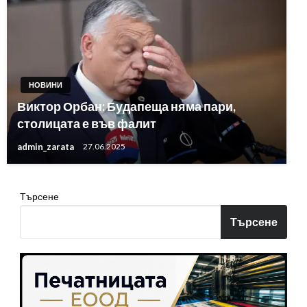
НОВИНИ
Виктор Орбан: Будапеща няма пари,
столицата е във фалит
admin_zarata
27.06.2025
Търсене
Търсене