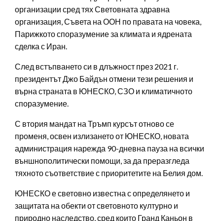
организации сред тях Световната здравна
организация, Съвета на ООН по правата на човека,
Парижкото споразумение за климата и ядрената
сделка с Иран.
След встъпването си в длъжност през 2021 г.
президентът Джо Байдън отмени тези решения и
върна страната в ЮНЕСКО, СЗО и климатичното
споразумение.
С втория мандат на Тръмп курсът отново се
променя, освен излизането от ЮНЕСКО, новата
администрация нарежда 90-дневна пауза на всички
външнополитически помощи, за да преразгледа
тяхното съответствие с приоритетите на Белия дом.
ЮНЕСКО е световно известна с определянето и
защитата на обекти от световното културно и
природно наследство, сред които Гранд Каньон в