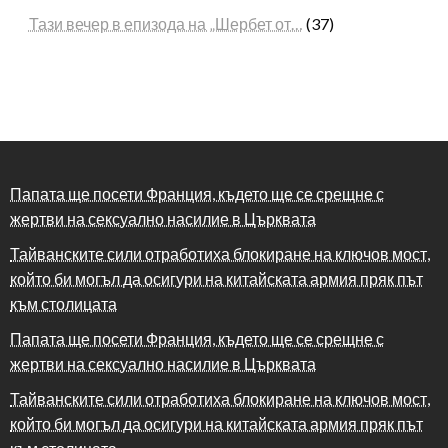
Тази вечер в епизода на „Шербет от…
(37)
Папата ще посети Франция, където ще се срещне с
жертви на сексуално насилие в Църквата
Тайванските сили отработиха блокиране на ключов мост,
който би могъл да осигури на китайската армия пряк път
към столицата
Папата ще посети Франция, където ще се срещне с
жертви на сексуално насилие в Църквата
Тайванските сили отработиха блокиране на ключов мост,
който би могъл да осигури на китайската армия пряк път