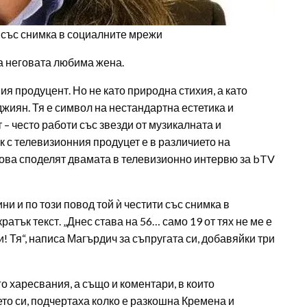
и със снимка в социалните мрежи
а неговата любима жена.
я продуцент. Но не като природна стихия, а като
иян. Тя е символ на нестандартна естетика и
 – често работи със звезди от музикалната и
к с телевизионния продуцет е в различието на
 Това споделят двамата в телевизионно интервю за bTV
и и по този повод той ѝ честити със снимка в
атък текст. „Днес става на 56… само 19 от тях не ме е
! Тя“, написа Магърдич за съпругата си, добавяйки три
о харесвания, а също и коментари, в които
то си, подчертаха колко е разкошна Кремена и