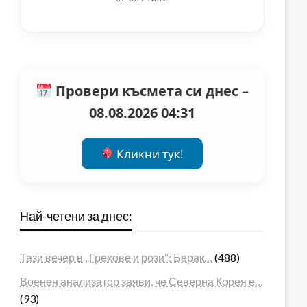
Провери късмета си днес –
08.08.2026 04:31
Кликни тук!
Най-четени за днес:
Тази вечер в „Грехове и рози“: Берак…
(488)
Военен анализатор заяви, че Северна Корея е…
(93)