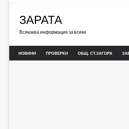
Skip
to
ЗАРАТА
content
Всякаква информация за всеки
НОВИНИ
ПРОВЕРКИ
ОБЩ. СТ.ЗАГОРА
ЗА