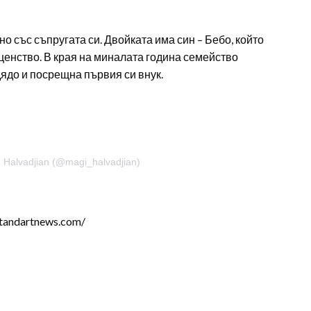
о със съпругата си. Двойката има син – Бебо, който
ценство. В края на миналата година семейство
ядо и посрещна първия си внук.
h Halvadjian (@magi_halvadjian)
tandartnews.com/