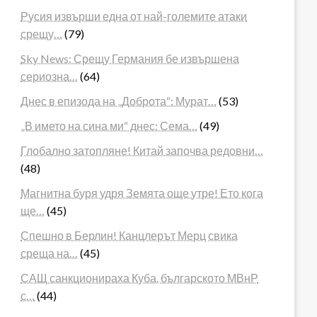
Русия извърши една от най-големите атаки
срещу…
(79)
Sky News: Срещу Германия бе извършена
сериозна…
(64)
Днес в епизода на „Доброта“: Мурат…
(53)
„В името на сина ми“ днес: Сема…
(49)
Глобално затопляне! Китай започва редовни…
(48)
Магнитна буря удря Земята още утре! Ето кога
ще…
(45)
Спешно в Берлин! Канцлерът Мерц свика
среща на…
(45)
САЩ санкционираха Куба, българското МВнР
с…
(44)