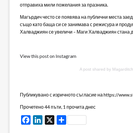
отправиха мили пожелания за празника.
Магърдич често се появява на публични места заедн
също като баща си се занимава с режисура и проду
Халваджиян се увеличи – Маги Халваджиян стана д
View this post on Instagram
A post shared by Magarditc
Публикувано с изричното съгласие на https://www.s
Прочетено 44 пъти, 1 прочита днес
Facebook
LinkedIn
X
Share