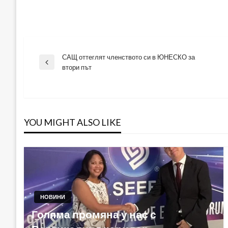
САЩ оттеглят членството си в ЮНЕСКО за
Навигация
Previous
втори път
Post
YOU MIGHT ALSO LIKE
НОВИНИ
Голяма промяна у нас с