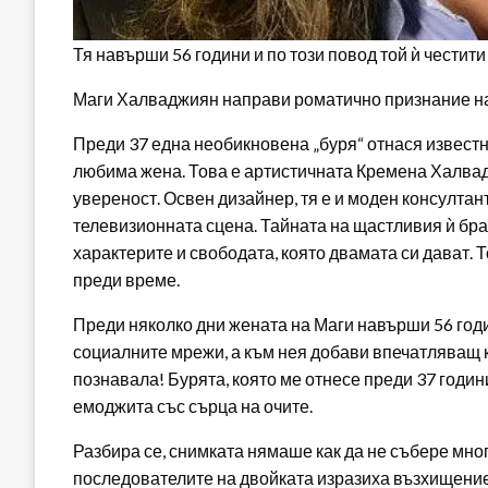
Тя навърши 56 години и по този повод той ѝ честит
Маги Халваджиян направи роматично признание н
Преди 37 една необикновена „буря“ отнася известни
любима жена. Това е артистичната Кремена Халвадж
увереност. Освен дизайнер, тя е и моден консултант
телевизионната сцена. Тайната на щастливия ѝ бра
характерите и свободата, която двамата си дават.
преди време.
Преди няколко дни жената на Маги навърши 56 годин
социалните мрежи, а към нея добави впечатляващ кр
познавала! Бурята, която ме отнесе преди 37 години
емоджита със сърца на очите.
Разбира се, снимката нямаше как да не събере мног
последователите на двойката изразиха възхищение