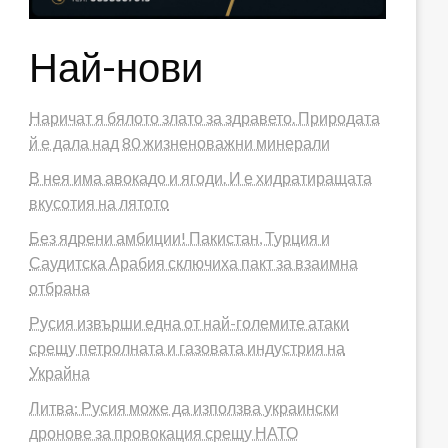
Най-нови
Наричат я бялото злато за здравето. Природата
й е дала над 80 жизненоважни минерали
В нея има авокадо и ягоди. И е хидратиращата
вкусотия на лятото
Без ядрени амбиции! Пакистан, Турция и
Саудитска Арабия сключиха пакт за взаимна
отбрана
Русия извърши една от най-големите атаки
срещу петролната и газовата индустрия на
Украйна
Литва: Русия може да използва украински
дронове за провокация срещу НАТО