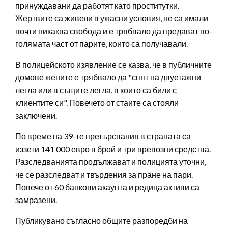
принуждавани да работят като проститутки.
Жертвите са живели в ужасни условия, не са имали
почти никаква свобода и е трябвало да предават по-
голямата част от парите, които са получавали.
В полицейското изявление се казва, че в публичните
домове жените е трябвало да "спят на двуетажни
легла или в същите легла, в които са били с
клиентите си". Повечето от стаите са стояли
заключени.
По време на 39-те претърсвания в страната са
иззети 141 000 евро в брой и три превозни средства.
Разследванията продължават и полицията уточни,
че се разследват и твърдения за пране на пари.
Повече от 60 банкови акаунта и редица активи са
замразени.
Публикувано съгласно общите разпоредби на