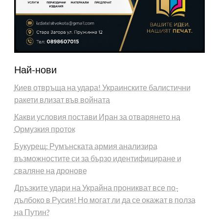
Най-нови
Киев отвръща на удара! Украинските балистични
ракети влизат във войната
Какви условия постави Иран за отварянето на
Ормузкия проток
Букурещ: Румънската армия анализира
възможностите си за бързо идентифициране и
сваляне на дронове
Дръзките удари на Украйна проникват все по-
дълбоко в Русия! Но могат ли да се окажат в полза
на Путин?