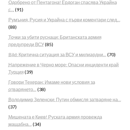
Одобрено от Пентагона! Ердоган спасява Украйна
с…
(91)
Румъния, Русия и Украйна с първи коментари след…
(88)
Точки за убити руснаци: Британската армия
предупреди ВСУ
(85)
Bild: Критична ситуация за ВСУ и милиардни…
(70)
Напрежение в Черно море: Опасни инциденти край
Турция
(39)
Говори Техеран: Имаме нови условия за
отварянето…
(38)
Володимир Зеленски: Путин обмисля затваряне на…
(37)
Мишената е Киев! Руската армия провежда
мащабна…
(34)