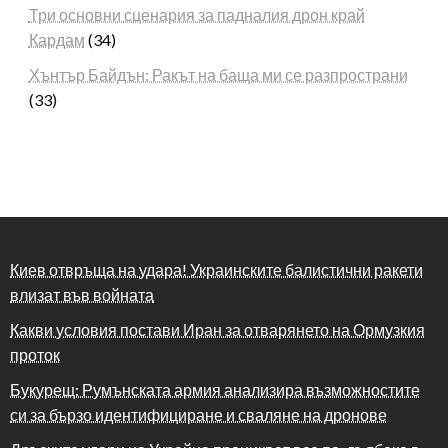
Три основни сценария за падналия дрон край
Кардам
(34)
Хънтър Байдън: Ракът на баща ми се разпространи
(33)
Киев отвръща на удара! Украинските балистични ракети
влизат във войната
Какви условия постави Иран за отварянето на Ормузкия
проток
Букурещ: Румънската армия анализира възможностите
си за бързо идентифициране и сваляне на дронове