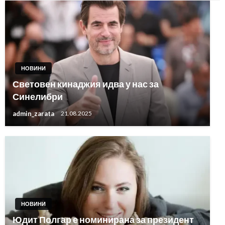
НОВИНИ
Световен кинаджия идва у нас за
Синелибри
admin_zarata
21.08.2025
НОВИНИ
Юдит Полгар е номинирана за президент