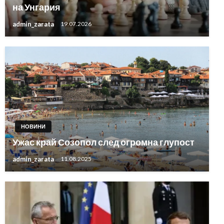
на Унгария
admin_zarata
19.07.2026
НОВИНИ
Ужас край Созопол след огромна глупост
admin_zarata
11.08.2025