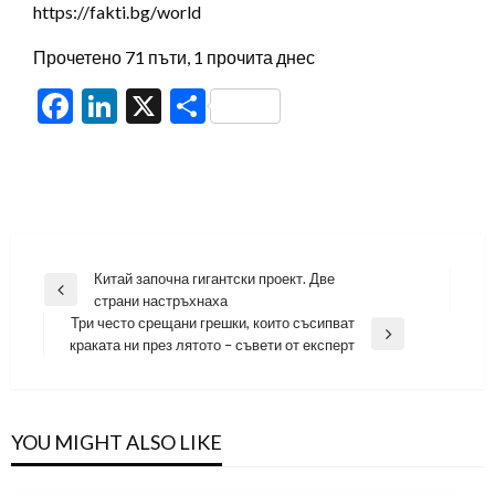
https://fakti.bg/world
Прочетено 71 пъти, 1 прочита днес
Facebook
LinkedIn
X
Share
Навигация
Китай започна гигантски проект. Две
Previous
страни настръхнаха
Post
Три често срещани грешки, които съсипват
Next
краката ни през лятото – съвети от експерт
Post
YOU MIGHT ALSO LIKE