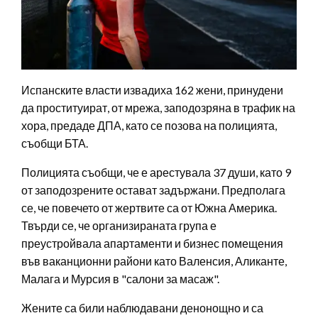
Испанските власти извадиха 162 жени, принудени
да проституират, от мрежа, заподозряна в трафик на
хора, предаде ДПА, като се позова на полицията,
съобщи БТА.
Полицията съобщи, че е арестувала 37 души, като 9
от заподозрените остават задържани. Предполага
се, че повечето от жертвите са от Южна Америка.
Твърди се, че организираната група е
преустройвала апартаменти и бизнес помещения
във ваканционни райони като Валенсия, Аликанте,
Малага и Мурсия в "салони за масаж".
Жените са били наблюдавани денонощно и са