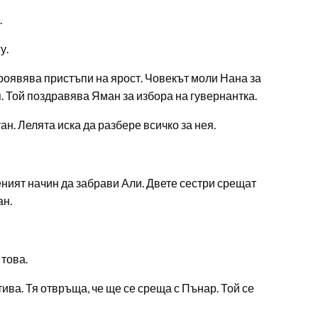
.
у.
роявява пристъпи на ярост. Човекът моли Нана за
я. Той поздравява Яман за избора на гувернантка.
ан. Лелята иска да разбере всичко за нея.
еният начин да забрави Али. Двете сестри срещат
ан.
 това.
ива. Тя отвръща, че ще се среща с Пънар. Той се