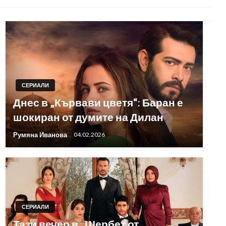
СЕРИАЛИ
Днес в „Кървави цветя“: Баран е
шокиран от думите на Дилан
Румяна Иванова
04.02.2026
СЕРИАЛИ
Тази вечер в „Шербет от