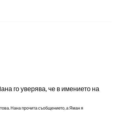
ана го уверява, че в имението на
това. Нана прочита съобщението, а Яман я