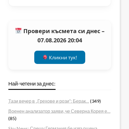
Провери късмета си днес –
07.08.2026 20:04
Кликни тук!
Най-четени за днес:
Тази вечер в „Грехове и рози“: Берак…
(349)
Военен анализатор заяви, че Северна Корея е…
(85)
Sky News: Срещу Германия бе извършена