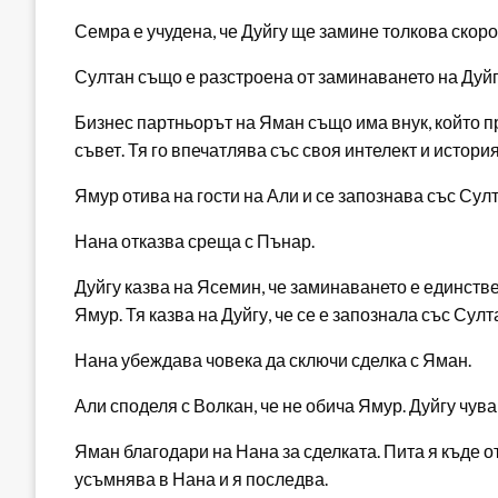
Семра е учудена, че Дуйгу ще замине толкова скоро
Султан също е разстроена от заминаването на Дуйг
Бизнес партньорът на Яман също има внук, който п
съвет. Тя го впечатлява със своя интелект и истори
Ямур отива на гости на Али и се запознава със Султ
Нана отказва среща с Пънар.
Дуйгу казва на Ясемин, че заминаването е единств
Ямур. Тя казва на Дуйгу, че се е запознала със Султ
Нана убеждава човека да сключи сделка с Яман.
Али споделя с Волкан, че не обича Ямур. Дуйгу чува
Яман благодари на Нана за сделката. Пита я къде от
усъмнява в Нана и я последва.