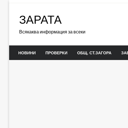
Skip
to
ЗАРАТА
content
Всякаква информация за всеки
НОВИНИ
ПРОВЕРКИ
ОБЩ. СТ.ЗАГОРА
ЗА