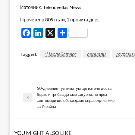
Източник: Telenovellas News
Прочетено 809 пъти, 1 прочита днес
Facebook
LinkedIn
X
Share
Tagged:
"Наследство"
сериали
турски 
50-дневният ултиматум ще изтече доста
Навигация
бързо и трябва да сме сигурни, че през
Previous
септември ще обсъждаме справедлив мир
Post
за Украйна
YOU MIGHT ALSO LIKE