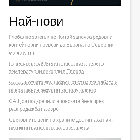
Най-нови
Глобално затопляне! Китай започва редовни
контейнерни превози до Европа по Северния
морски път
Гореща вълна! Жегите поставиха редица
температурни рекорди в Европа
Generali отчита двуцифрен ръст на печалбата и
оперативния резултат за полугодието
САЩ са подкрепили японската йена чрез
разпродажба на евро
Световните цени на храните достигнаха най-
високото си ниво от над три години