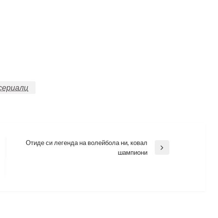
сериали
Отиде си легенда на волейбола ни, ковал
Next
шампиони
Post