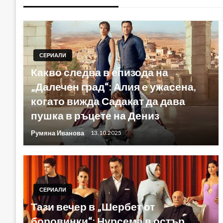
СЕРИАЛИ
Какво следва в епизода на
„Далечен град“: Алия е ужасена,
когато вижда Садакат да дава
пушка в ръцете на Дениз
Румяна Иванова
13.10.2025
СЕРИАЛИ
Тази вечер в „Шербет от
боровинки“: Нурсема в остър