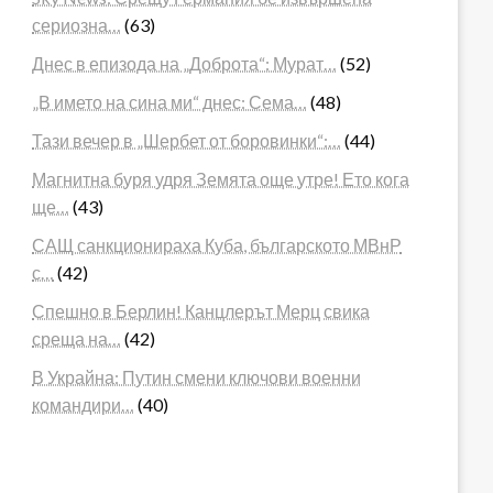
сериозна…
(63)
Днес в епизода на „Доброта“: Мурат…
(52)
„В името на сина ми“ днес: Сема…
(48)
Тази вечер в „Шербет от боровинки“:…
(44)
Магнитна буря удря Земята още утре! Ето кога
ще…
(43)
САЩ санкционираха Куба, българското МВнР
с…
(42)
Спешно в Берлин! Канцлерът Мерц свика
среща на…
(42)
В Украйна: Путин смени ключови военни
командири…
(40)