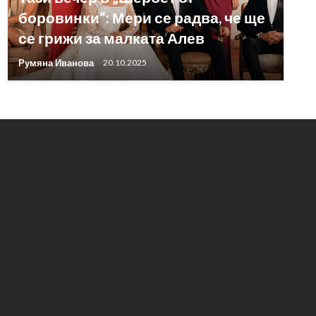
боровинки“: Мери се радва, че ще
се грижи за малката Алев
Румяна Иванова
20.10.2025