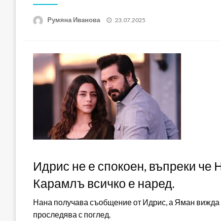
Posted
Румяна Иванова
23.07.2025
on
Идрис не е спокоен, въпреки че Н
Карамлъ всичко е наред.
Нана получава съобщение от Идрис, а Яман вижда 
проследява с поглед.