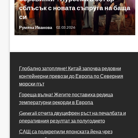
сблъсък с новата съпруга на баща
си
Румяна Иванова
02.03.2026
Глобално затопляне! Китай започва редовни
контейнерни превози до Европа по Северния
морски път
Гореща вълна! Жегите поставиха редица
температурни рекорди в Европа
Generali отчита двуцифрен ръст на печалбата и
оперативния резултат за полугодието
САЩ са подкрепили японската йена чрез