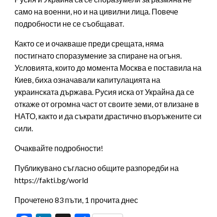
само на военни, но и на цивилни лица. Повече
подробности не се съобщават.
Както се и очакваше преди срещата, няма
постигнато споразумение за спиране на огъня.
Условията, които до момента Москва е поставила на
Киев, биха означавали капитулацията на
украинската държава. Русия иска от Украйна да се
откаже от огромна част от своите земи, от влизане в
НАТО, както и да съкрати драстично въоръжените си
сили.
Очаквайте подробности!
Публикувано съгласно общите разпоредби на
https://fakti.bg/world
Прочетено 83 пъти, 1 прочита днес