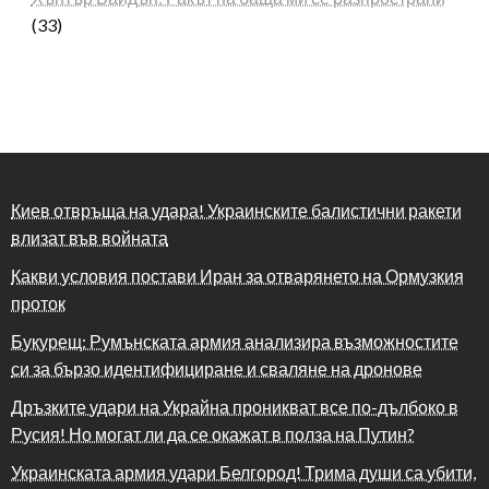
(33)
Киев отвръща на удара! Украинските балистични ракети
влизат във войната
Какви условия постави Иран за отварянето на Ормузкия
проток
Букурещ: Румънската армия анализира възможностите
си за бързо идентифициране и сваляне на дронове
Дръзките удари на Украйна проникват все по-дълбоко в
Русия! Но могат ли да се окажат в полза на Путин?
Украинската армия удари Белгород! Трима души са убити,