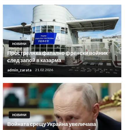
НОВИНИ
Простреляха фатално френски войник
след запой в казарма
admin_zarata
21.02.2026
НОВИНИ
Войната срещу Украйна увеличава