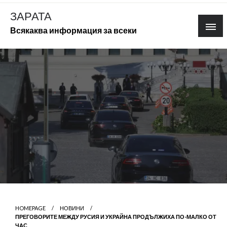
Skip
ЗАРАТА
to
Всякаква информация за всеки
content
HOMEPAGE
НОВИНИ
ПРЕГОВОРИТЕ МЕЖДУ РУСИЯ И УКРАЙНА ПРОДЪЛЖИХА ПО-МАЛКО ОТ
ЧАС