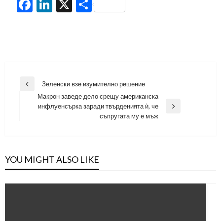
Facebook
LinkedIn
X
Share
Навигация
Зеленски взе изумително решение
Previous
Макрон заведе дело срещу американска
Post
инфлуенсърка заради твърденията ѝ, че
Next
съпругата му е мъж
Post
YOU MIGHT ALSO LIKE