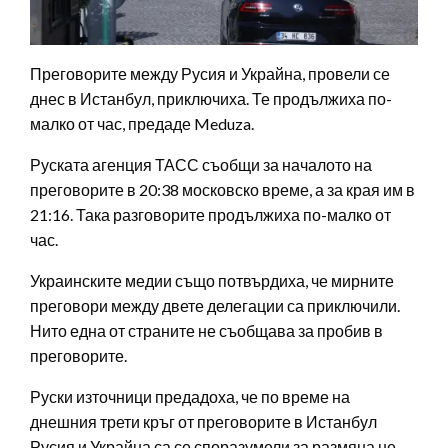
Преговорите между Русия и Украйна, провели се
днес в Истанбул, приключиха. Те продължиха по-
малко от час, предаде Meduza.
Руската агенция ТАСС съобщи за началото на
преговорите в 20:38 московско време, а за края им в
21:16. Така разговорите продължиха по-малко от
час.
Украинските медии също потвърдиха, че мирните
преговори между двете делегации са приключили.
Нито една от страните не съобщава за пробив в
преговорите.
Руски източници предадоха, че по време на
днешния трети кръг от преговорите в Истанбул
Русия и Украйна са се споразумели за размяна не