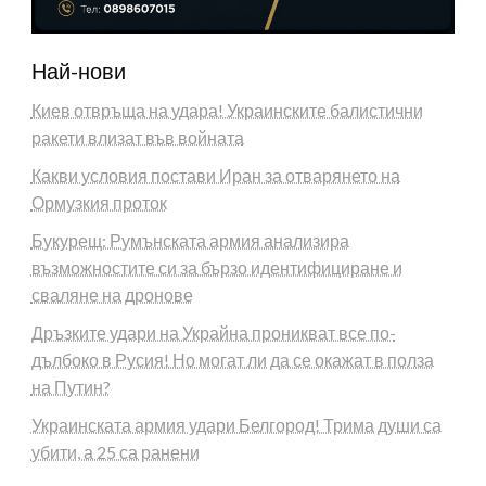
Най-нови
Киев отвръща на удара! Украинските балистични
ракети влизат във войната
Какви условия постави Иран за отварянето на
Ормузкия проток
Букурещ: Румънската армия анализира
възможностите си за бързо идентифициране и
сваляне на дронове
Дръзките удари на Украйна проникват все по-
дълбоко в Русия! Но могат ли да се окажат в полза
на Путин?
Украинската армия удари Белгород! Трима души са
убити, а 25 са ранени