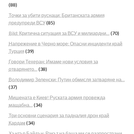
(88)
Точки за убити руснаци: Британската армия
предупреди ВСУ
(85)
Bild: Критична ситуация за ВСУ и милиардни…
(70)
Напрежение в Черно море: Опасни инциденти край
Турция
(39)
Говори Техеран: Имаме нови условия за
отварянето…
(38)
Володимир Зеленски: Путин обмисля затваряне на…
(37)
Мишената е Киев! Руската армия провежда
мащабна…
(34)
Три основни сценария за падналия дрон край
Кардам
(34)
Хънтър Байдън: Ракът на баща ми се разпространи