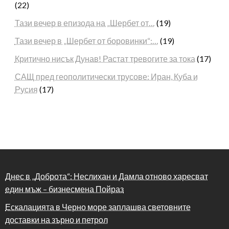
(22)
Тази вечер в епизода на „Шербет от…
(19)
Тази вечер в „Шербет от боровинки“:…
(19)
Критично нисък Дунав! Растат тревогите за тока
(17)
САЩ пред геополитически трусове: Иран, Куба и
Русия
(17)
Днес в „Доброта“: Неслихан и Дамла отново харесват
един мъж – бизнесмена Пойраз
Ескалацията в Черно море заплашва световните
доставки на зърно и петрол