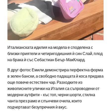
Италианската идилия на модела е споделена с
близки приятели и четиригодишния ѝ син Слай, плод
на брака ѝ със Себастиан Беър-МакКлард.
В друг фотос Емили демонстрира перфектна форма
в зелен бански, а свободно падащата ѝ коса придава
още повече естествен чар. Разходките из
живописните улички на Италия са съпроводени от
модерни аутфити – къс топ, черни шорти, стилна
чанта през рамо и слънчеви очила, които
подчертават безупречния ѝ вкус.