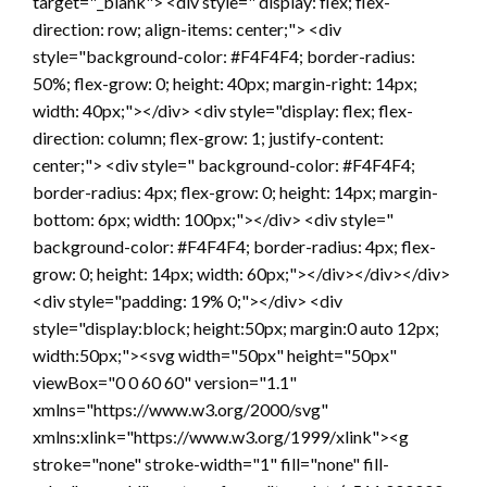
target="_blank"> <div style=" display: flex; flex-
direction: row; align-items: center;"> <div
style="background-color: #F4F4F4; border-radius:
50%; flex-grow: 0; height: 40px; margin-right: 14px;
width: 40px;"></div> <div style="display: flex; flex-
direction: column; flex-grow: 1; justify-content:
center;"> <div style=" background-color: #F4F4F4;
border-radius: 4px; flex-grow: 0; height: 14px; margin-
bottom: 6px; width: 100px;"></div> <div style="
background-color: #F4F4F4; border-radius: 4px; flex-
grow: 0; height: 14px; width: 60px;"></div></div></div>
<div style="padding: 19% 0;"></div> <div
style="display:block; height:50px; margin:0 auto 12px;
width:50px;"><svg width="50px" height="50px"
viewBox="0 0 60 60" version="1.1"
xmlns="https://www.w3.org/2000/svg"
xmlns:xlink="https://www.w3.org/1999/xlink"><g
stroke="none" stroke-width="1" fill="none" fill-