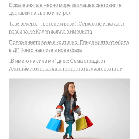
Ескалацията в Черно море заплашва световните
доставки на зърно и петрол
Тази вечер в „Грехове и рози“: Серхат не иска да се
разбира, че Кадер живее в имението
Положението вече е критично! Епидемията от ебола
в ДР Конго навлиза в нова фаза
„В името на сина ми“ днес: Сема страда от
Алцхаймер и осъзнава тежестта на диагнозата си