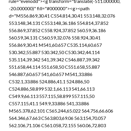
rule="evenodd"><g transform="translate(-511.000000,
-20.000000)" fill="#000000"><g><path
d="M556.869,30.41 C554.814,30.41 553.148,32.076
553.148,34.131 C553.148,36.186 554.814,37.852
556.869,37.852 C558.924,37.852 560.59,36.186
560.59,34.131 C560.59,32.076 558.924,30.41
556.869,30.41 M541,60.657 C535.114,60.657
530.342,55.887 530.342,50 C530.342,44.114
535.114,39.342 541,39.342 C546.887,39.342
551.658,44.114 551.658,50 C551.658,55.887
546.887,60.657 541,60.657 M541,33.886
C532.1,33.886 524.886,41.1 524.886,50
C524.886,58.899 532.1,66.113 541,66.113
C549.9,66.113 557.115,58.899 557.115,50
C557.115,41.1 549.9,33.886 541,33.886
M565.378,62.101 C565.244,65.022 564.756,66.606
564.346,67.663 C563.803,69.06 563.154,70.057
562.106,71.106 C561.058,72.155 560.06,72.803