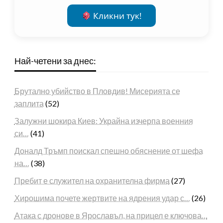
Кликни тук!
Най-четени за днес:
Брутално убийство в Пловдив! Мисерията се
заплита
(52)
Залужни шокира Киев: Украйна изчерпа военния
си…
(41)
Доналд Тръмп поискал спешно обяснение от шефа
на…
(38)
Пребит е служител на охранителна фирма
(27)
Хирошима почете жертвите на ядрения удар с…
(26)
Атака с дронове в Ярославъл, на прицел е ключова…