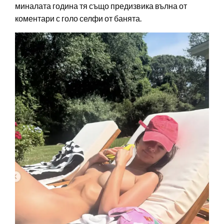
миналата година тя също предизвика вълна от
коментари с голо селфи от банята.