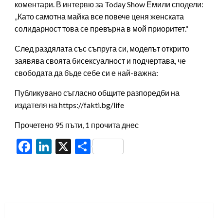
коментари. В интервю за Today Show Емили сподели:
„Като самотна майка все повече ценя женската
солидарност това се превърна в мой приоритет.“
След раздялата със съпруга си, моделът открито
заявява своята бисексуалност и подчертава, че
свободата да бъде себе си е най-важна:
Публикувано съгласно общите разпоредби на
издателя на https://fakti.bg/life
Прочетено 95 пъти, 1 прочита днес
Facebook
LinkedIn
X
Share