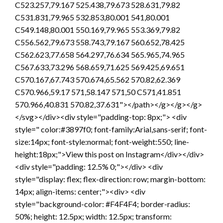
C523.257,79.167 525.438,79.673 528.631,79.82
C531.831,79.965 532.853,80.001 541,80.001
C549.148,80.001 550.169,79.965 553.369,79.82
C556.562,79.673 558.743,79.167 560.652,78.425
C562.623,77.658 564.297,76.634 565.965,74.965
C567.633,73.296 568.659,71.625 569.425,69.651
C570.167,67.743 570.674,65.562 570.82,62.369
C570.966,59.17 571,58.147 571,50 C571,41.851
570.966,40.831 570.82,37.631"></path></g></g></g>
</svg></div><div style="padding-top: 8px;"> <div
style=" color:#3897f0; font-family:Arial,sans-serif; font-
size:14px; font-style:normal; font-weight:550; line-
height:18px;">View this post on Instagram</div></div>
<div style="padding: 12.5% 0;"></div> <div
style="display: flex; flex-direction: row; margin-bottom:
14px; align-items: center;"><div> <div
style="background-color: #F4F4F4; border-radius:
50%; height: 12.5px; width: 12.5px; transform: