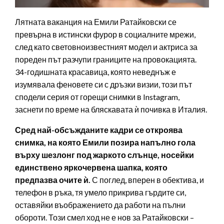
Лятната ваканция на Емили Ратайковски се
превърна в истински фурор в социалните мрежи,
след като световноизвестният модел и актриса за
пореден път разчупи границите на провокацията.
34-годишната красавица, която неведнъж е
изумявала феновете си с дръзки визии, този път
сподели серия от горещи снимки в Instagram,
заснети по време на бляскавата ѝ почивка в Италия.
Сред най-обсъжданите кадри се откроява
снимка, на която Емили позира напълно гола
върху шезлонг под жаркото слънце, носейки
единствено яркочервена шапка, която
предпазва очите ѝ.
С поглед, вперен в обектива, и
телефон в ръка, тя умело прикрива гърдите си,
оставяйки въображението да работи на пълни
обороти. Този смел ход не е нов за Ратайковски –