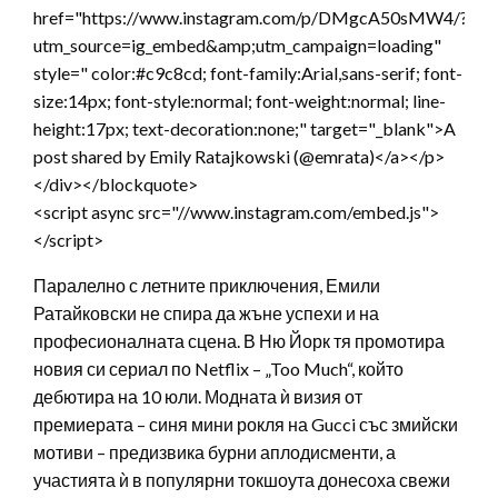
href="https://www.instagram.com/p/DMgcA50sMW4/?
utm_source=ig_embed&amp;utm_campaign=loading"
style=" color:#c9c8cd; font-family:Arial,sans-serif; font-
size:14px; font-style:normal; font-weight:normal; line-
height:17px; text-decoration:none;" target="_blank">A
post shared by Emily Ratajkowski (@emrata)</a></p>
</div></blockquote>
<script async src="//www.instagram.com/embed.js">
</script>
Паралелно с летните приключения, Емили
Ратайковски не спира да жъне успехи и на
професионалната сцена. В Ню Йорк тя промотира
новия си сериал по Netflix – „Too Much“, който
дебютира на 10 юли. Модната ѝ визия от
премиерата – синя мини рокля на Gucci със змийски
мотиви – предизвика бурни аплодисменти, а
участията ѝ в популярни токшоута донесоха свежи