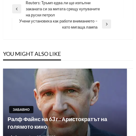
Навигация
Reuters: Тръмп едва ли ще изпълни
заканата си за митата срещу купувачите
Previous
на руски петрол
Post
Учени установиха как работи вниманието –
Next
като мигаща лампа
Post
YOU MIGHT ALSO LIKE
ЗАБАВНО
Ралф Файнс на 63 г.: Аристократът на
голямото кино