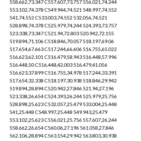
558.662,73.347 C557.607,73.757 556.021,74.244
553.102,74.378 C549.944,74.521 548.997,74.552
541,74.552 C533.003,74.552 532.056,74.521
528.898,74.378 C525.979,74.244 524.393,73.757
523.338,73.347 C521.94,72.803 520.942,72.155
519.894,71.106 C518.846,70.057 518.197,69.06
517.654,67.663 C517.244,66.606 516.755,65.022
516.623,62.101 C516.479,58.943 516.448,57.996
516.448,50 C516.448,42.003 516.479,41.056
516.623,37.899 C516.755,34.978 517.244,33.391
517.654,32.338 C518.197,30.938 518.846,29.942
519.894,28.894 C520.942,27.846 521.94,27.196
523.338,26.654 C524.393,26.244 525.979,25.756
528.898,25.623 C532.057,25.479 533.004,25.448
541,25.448 C548.997,25.448 549.943,25.479
553.102,25.623 C556.021,25.756 557.607,26.244
558.662,26.654 C560.06,27.196 561.058,27.846
562.106,28.894 C563.154,29.942 563.803,30.938