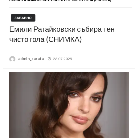
ЗАБАВНО
Емили Ратайковски събира тен
чисто гола (СНИМКА)
Posted
admin_zarata
26.07.2025
on