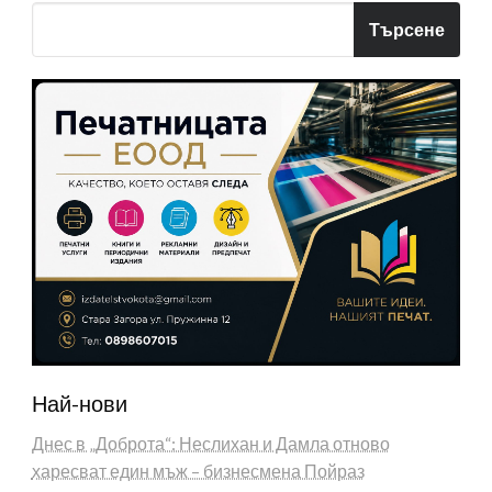
Търсене
Най-нови
Днес в „Доброта“: Неслихан и Дамла отново
харесват един мъж – бизнесмена Пойраз