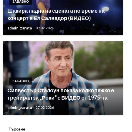
ЗАБАВНО
Шакира падна на сцената по време на
концерт в Ел Салвадор (ВИДЕО)
admin_zarata
09.02.2026
ЗАБАВНО
Силвестър Сталоун показа колко тежко е
тренирал за „Роки“ с ВИДЕО от 1975-та
admin_zarata
27.02.2026
Търсене