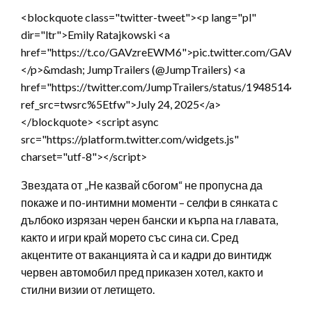
<blockquote class="twitter-tweet"><p lang="pl"
dir="ltr">Emily Ratajkowski <a
href="https://t.co/GAVzreEWM6">pic.twitter.com/GAVz
</p>&mdash; JumpTrailers (@JumpTrailers) <a
href="https://twitter.com/JumpTrailers/status/194851443
ref_src=twsrc%5Etfw">July 24, 2025</a>
</blockquote> <script async
src="https://platform.twitter.com/widgets.js"
charset="utf-8"></script>
Звездата от „Не казвай сбогом“ не пропусна да
покаже и по-интимни моменти – селфи в сянката с
дълбоко изрязан черен бански и кърпа на главата,
както и игри край морето със сина си. Сред
акцентите от ваканцията ѝ са и кадри до винтидж
червен автомобил пред приказен хотел, както и
стилни визии от летището.