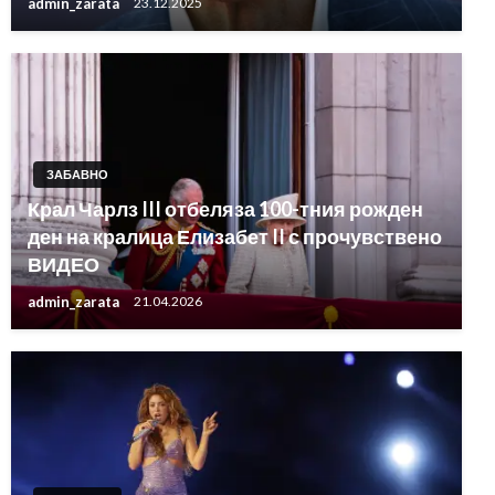
admin_zarata
23.12.2025
ЗАБАВНО
Крал Чарлз III отбеляза 100-тния рожден
ден на кралица Елизабет II с прочувствено
ВИДЕО
admin_zarata
21.04.2026