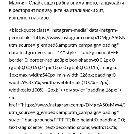
Малкият Слай също грабна вниманието, танцувайки
в ресторант под звуците на италиански хит,
изпълнен на живо.
<blockquote class="instagram-media" data-instgrm-
permalink="https://www.instagram.com/p/DMgcA50sMW4
utm_source=ig_embed&amp;utm_campaign=loading"
data-instgrm-version="14" style=" background:#FFF;
border:0; border-radius:3px; box-shadow:0 0 1px 0
rgba(0,0,0,0.5),0 1px 10px 0 rgba(0,0,0,0.15); margin:
1px; max-width:540px; min-width:326px; padding:0;
width:99.375%; width:-webkit-calc(100% – 2px);
width:calc(100% – 2px);"><div style="padding:16px;">
<a
href="https://www.instagram.com/p/DMgcA50sMW4/?
utm_source=ig_embed&amp;utm_campaign=loading"
style=" background:#FFFFFF; line-height:0; padding:0 0;
text-align:center; text-decoration:none; width:100%;"