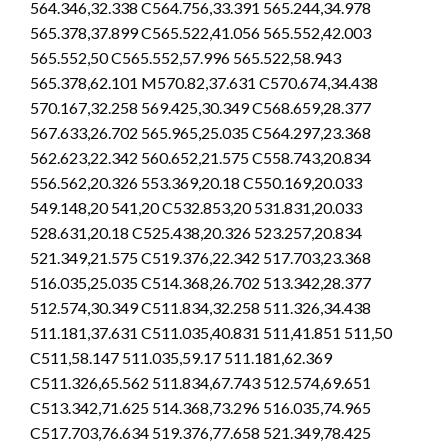
564.346,32.338 C564.756,33.391 565.244,34.978
565.378,37.899 C565.522,41.056 565.552,42.003
565.552,50 C565.552,57.996 565.522,58.943
565.378,62.101 M570.82,37.631 C570.674,34.438
570.167,32.258 569.425,30.349 C568.659,28.377
567.633,26.702 565.965,25.035 C564.297,23.368
562.623,22.342 560.652,21.575 C558.743,20.834
556.562,20.326 553.369,20.18 C550.169,20.033
549.148,20 541,20 C532.853,20 531.831,20.033
528.631,20.18 C525.438,20.326 523.257,20.834
521.349,21.575 C519.376,22.342 517.703,23.368
516.035,25.035 C514.368,26.702 513.342,28.377
512.574,30.349 C511.834,32.258 511.326,34.438
511.181,37.631 C511.035,40.831 511,41.851 511,50
C511,58.147 511.035,59.17 511.181,62.369
C511.326,65.562 511.834,67.743 512.574,69.651
C513.342,71.625 514.368,73.296 516.035,74.965
C517.703,76.634 519.376,77.658 521.349,78.425