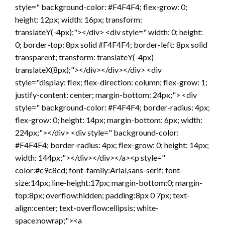
style=" background-color: #F4F4F4; flex-grow: 0;
height: 12px; width: 16px; transform:
translateY(-4px);"></div> <div style=" width: 0; height:
0; border-top: 8px solid #F4F4F4; border-left: 8px solid
transparent; transform: translateY(-4px)
translateX(8px);"></div></div></div> <div
style="display: flex; flex-direction: column; flex-grow: 1;
justify-content: center; margin-bottom: 24px;"> <div
style=" background-color: #F4F4F4; border-radius: 4px;
flex-grow: 0; height: 14px; margin-bottom: 6px; width:
224px;"></div> <div style=" background-color:
#F4F4F4; border-radius: 4px; flex-grow: 0; height: 14px;
width: 144px;"></div></div></a><p style="
color:#c9c8cd; font-family:Arial,sans-serif; font-
size:14px; line-height:17px; margin-bottom:0; margin-
top:8px; overflow:hidden; padding:8px 0 7px; text-
align:center; text-overflow:ellipsis; white-
space:nowrap;"><a