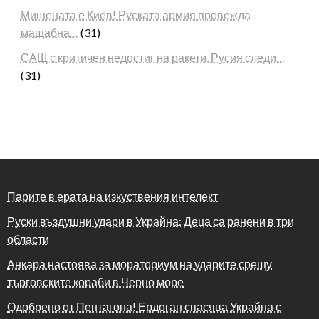
Мишената е Киев! Руската армия провежда
мащабна…
(31)
САЩ с критичен недостиг на ракети, Русия следи…
(31)
Парите в ерата на изкуствения интелект
Руски въздушни удари в Украйна: Деца са ранени в три
области
Анкара настоява за мораториум на ударите срещу
търговските кораби в Черно море
Одобрено от Пентагона! Ердоган спасява Украйна с