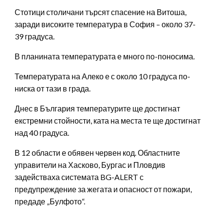
Стотици столичани търсят спасение на Витоша,
заради високите температура в София – около 37-
39 градуса.
В планината температурата е много по-поносима.
Температурата на Алеко е с около 10 градуса по-
ниска от тази в града.
Днес в България температурите ще достигнат
екстремни стойности, ката на места те ще достигнат
над 40 градуса.
В 12 области е обявен червен код. Областните
управители на Хасково, Бургас и Пловдив
задействаха системата BG-ALERT с
предупреждение за жегата и опасност от пожари,
предаде „Булфото“.