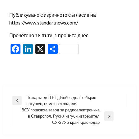
Публикувано с изричното съгласие на
https://www.standartnews.com/
Прочетено 18 пъти, 1 прочита днес
Facebook
LinkedIn
X
Share
Навигация
Пожарът до ТЕЦ „Бобов дол“ е бързо
Previous
потушен, няма пострадали
Post
ВСУ поразиха завод за радиоелектроника
в Ставропол, Русия изгуби изтребител
Next
СУ-27УБ край Краснодар
Post