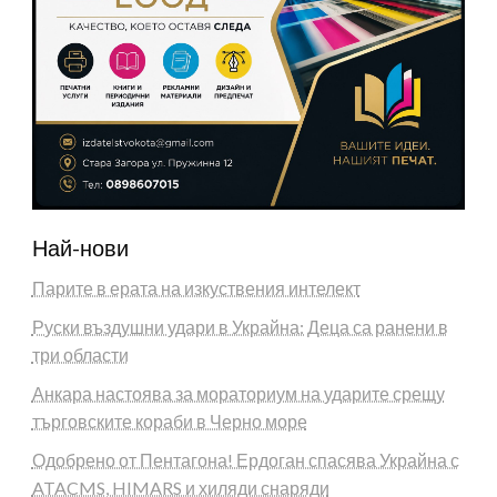
Най-нови
Парите в ерата на изкуствения интелект
Руски въздушни удари в Украйна: Деца са ранени в
три области
Анкара настоява за мораториум на ударите срещу
търговските кораби в Черно море
Одобрено от Пентагона! Ердоган спасява Украйна с
ATACMS, HIMARS и хиляди снаряди