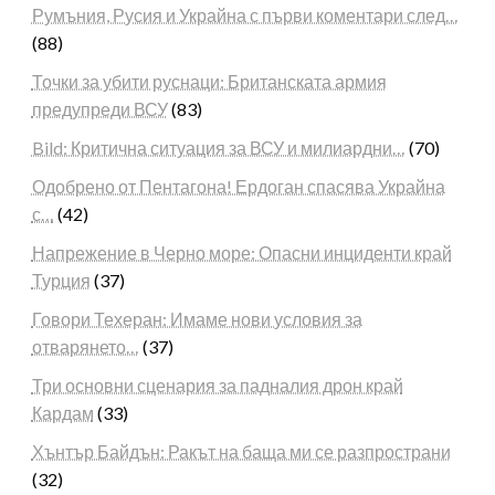
Румъния, Русия и Украйна с първи коментари след…
(88)
Точки за убити руснаци: Британската армия
предупреди ВСУ
(83)
Bild: Критична ситуация за ВСУ и милиардни…
(70)
Одобрено от Пентагона! Ердоган спасява Украйна
с…
(42)
Напрежение в Черно море: Опасни инциденти край
Турция
(37)
Говори Техеран: Имаме нови условия за
отварянето…
(37)
Три основни сценария за падналия дрон край
Кардам
(33)
Хънтър Байдън: Ракът на баща ми се разпространи
(32)