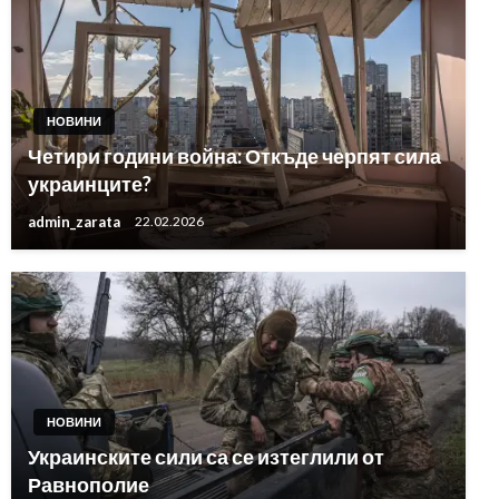
НОВИНИ
Четири години война: Откъде черпят сила
украинците?
admin_zarata
22.02.2026
НОВИНИ
Украинските сили са се изтеглили от
Равнополие