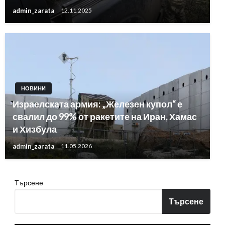
admin_zarata
12.11.2025
НОВИНИ
Израелската армия: „Железен купол“ е
свалил до 99% от ракетите на Иран, Хамас
и Хизбула
admin_zarata
11.05.2026
Търсене
Търсене