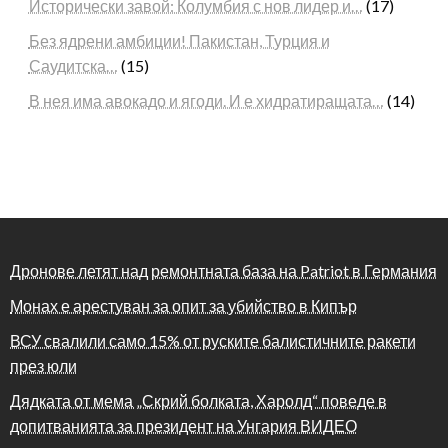
Исторически завой: Колумбия с нов лидер и…
(17)
Без ядрени амбиции! Пакистан, Турция и
Саудитска…
(15)
В нея има авокадо и ягоди. И е хидратиращата…
(14)
Дронове летят над ремонтната база на Patriot в Германия
Монах е арестуван за опит за убийство в Кипър
ВСУ свалили само 15% от руските балистичните ракети
през юли
Дядката от мема „Скрий болката, Харолд“ поведе в
допитванията за президент на Унгария ВИДЕО