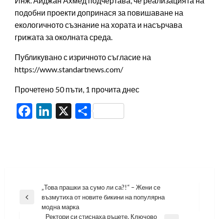
Инж. Айджан Ахмед подчертава, че реализацията на
подобни проекти допринася за повишаване на
екологичното съзнание на хората и насърчава
грижата за околната среда.
Публикувано с изричното съгласие на
https://www.standartnews.com/
Прочетено 50 пъти, 1 прочита днес
Facebook
LinkedIn
X
Share
Навигация
„Това прашки за сумо ли са?!“ – Жени се
възмутиха от новите бикини на популярна
Previous
модна марка
Post
Ректори си стиснаха ръцете. Ключово