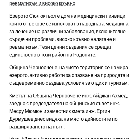
ревматизъм и високо кръвно
Езерото Сюлюк гьол е дом на медицински пиявици,
които от векове се използват в народната медицина
за лечение на различни заболявания, включително
сърдечни проблеми, високо кръвно налягане и
ревматизъм. Тези ценни създания се срещат
единствено в този район на Родопите.
Община Черноочене, на чиято територия се намира
езерото, активно работи за опазване на природата и
същевременно създава условия за отдих и туризъм.
Кметът на Община Черноочене инж. Айджан Ахмед,
заедно с председателя на общинския съвет инж.
Месру Мюмюн и заместник кмета инж. Ергин
Дурмушев днес видяха на място дейностите по
разширяването на пътя.