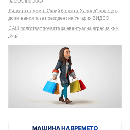
ракети през юли
Дядката от мема „Скрий болката, Харолд“ поведе в
допитванията за президент на Унгария ВИДЕО
САЩ подготвят почвата за евентуална агресия към
Куба
МАШИНА НА ВРЕМЕТО