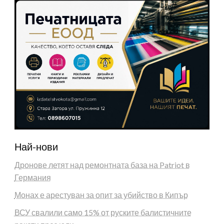
Най-нови
Дронове летят над ремонтната база на Patriot в
Германия
Монах е арестуван за опит за убийство в Кипър
ВСУ свалили само 15% от руските балистичните