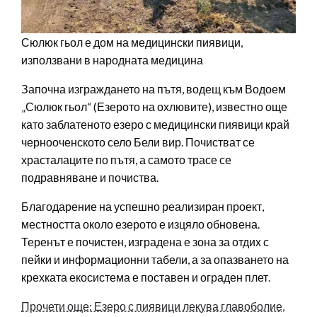
Сюлюк гьол е дом на медицински пиявици,
използвани в народната медицина
Започна изграждането на пътя, водещ към Водоем
„Сюлюк гьол“ (Езерото на охлювите), известно още
като заблатеното езеро с медицински пиявици край
чернооченското село Бели вир. Почистват се
храсталаците по пътя, а самото трасе се
подравняване и почиства.
Благодарение на успешно реализиран проект,
местността около езерото е изцяло обновена.
Теренът е почистен, изградена е зона за отдих с
пейки и информационни табели, а за опазването на
крехката екосистема е поставен и ограден плет.
Прочети още: Езеро с пиявици лекува главоболие,