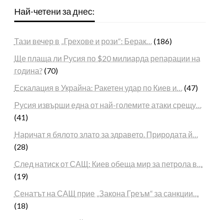
Най-четени за днес:
Тази вечер в „Грехове и рози“: Берак…
(186)
Ще плаща ли Русия по $20 милиарда репарации на
година?
(70)
Ескалация в Украйна: Ракетен удар по Киев и…
(47)
Русия извърши една от най-големите атаки срещу…
(41)
Наричат я бялото злато за здравето. Природата й…
(28)
След натиск от САЩ: Киев обеща мир за петрола в…
(19)
Сенатът на САЩ прие „Закона Греъм“ за санкции…
(18)