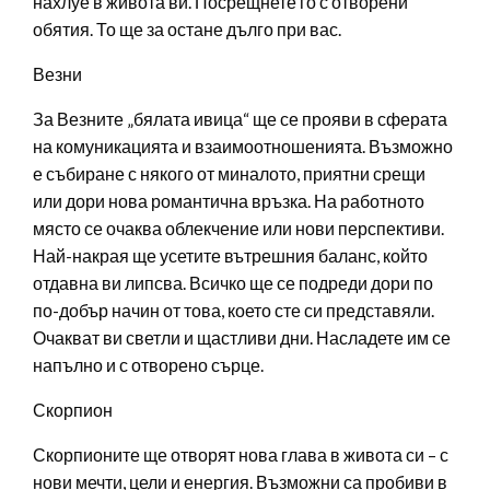
нахлуе в живота ви. Посрещнете го с отворени
обятия. То ще за остане дълго при вас.
Везни
За Везните „бялата ивица“ ще се прояви в сферата
на комуникацията и взаимоотношенията. Възможно
е събиране с някого от миналото, приятни срещи
или дори нова романтична връзка. На работното
място се очаква облекчение или нови перспективи.
Най-накрая ще усетите вътрешния баланс, който
отдавна ви липсва. Всичко ще се подреди дори по
по-добър начин от това, което сте си представяли.
Очакват ви светли и щастливи дни. Насладете им се
напълно и с отворено сърце.
Скорпион
Скорпионите ще отворят нова глава в живота си – с
нови мечти, цели и енергия. Възможни са пробиви в