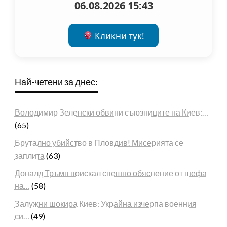
06.08.2026 15:43
Кликни тук!
Най-четени за днес:
Володимир Зеленски обвини съюзниците на Киев:…
(65)
Брутално убийство в Пловдив! Мисерията се
заплита
(63)
Доналд Тръмп поискал спешно обяснение от шефа
на…
(58)
Залужни шокира Киев: Украйна изчерпа военния
си…
(49)