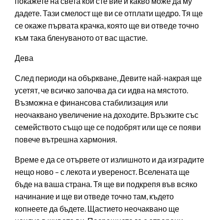
покажете на света кои сте вие и какво може да му
дадете. Тази смелост ще ви се отплати щедро. Тя ще
се окаже първата крачка, която ще ви отведе точно
към така бленуваното от вас щастие.
Дева
След периоди на объркване, Девите най-накрая ще
усетят, че всичко започва да си идва на мястото.
Възможна е финансова стабилизация или
неочаквано увеличение на доходите. Връзките със
семейството също ще се подобрят или ще се появи
повече вътрешна хармония.
Време е да се отървете от излишното и да изградите
нещо ново – с лекота и увереност. Вселената ще
бъде на ваша страна. Тя ще ви подкрепя във всяко
начинание и ще ви отведе точно там, където
копнеете да бъдете. Щастието неочаквано ще