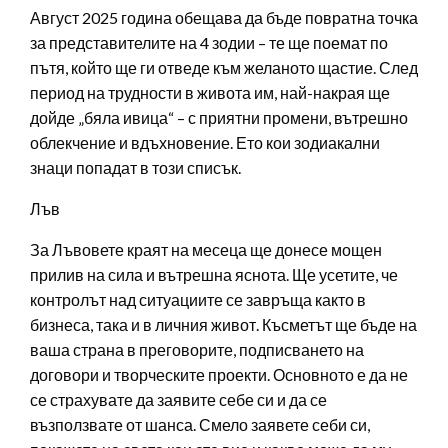
Август 2025 година обещава да бъде повратна точка
за представителите на 4 зодии – те ще поемат по
пътя, който ще ги отведе към желаното щастие. След
период на трудности в живота им, най-накрая ще
дойде „бяла ивица“ – с приятни промени, вътрешно
облекчение и вдъхновение. Ето кои зодиакални
знаци попадат в този списък.
Лъв
За Лъвовете краят на месеца ще донесе мощен
прилив на сила и вътрешна яснота. Ще усетите, че
контролът над ситуациите се завръща както в
бизнеса, така и в личния живот. Късметът ще бъде на
ваша страна в преговорите, подписването на
договори и творческите проекти. Основното е да не
се страхувате да заявите себе си и да се
възползвате от шанса. Смело заявете себи си,