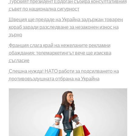
Турският президент Ердоган събира консултативния
съвет по национална сигурност
Швеция ще предаде на Украйна задържан товарен
кораб заради разследване за незаконен износ на
зърно
Франция слага край на нежеланите рекламни
обаждания: телемаркетингът вече ще изисква
съгласие
Спешна нужда! НАТО работи за подсилването на
противовъздушната отбрана на Украйна