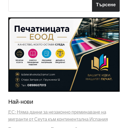
Търсене
Най-нови
ЕС: Няма данни за незаконно преминаване на
мигранти от Сеута към континентална Испания