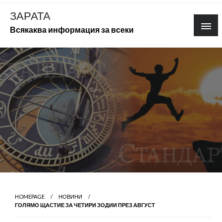
Skip
ЗАРАТА
to
Всякаква информация за всеки
content
HOMEPAGE
НОВИНИ
ГОЛЯМО ЩАСТИЕ ЗА ЧЕТИРИ ЗОДИИ ПРЕЗ АВГУСТ