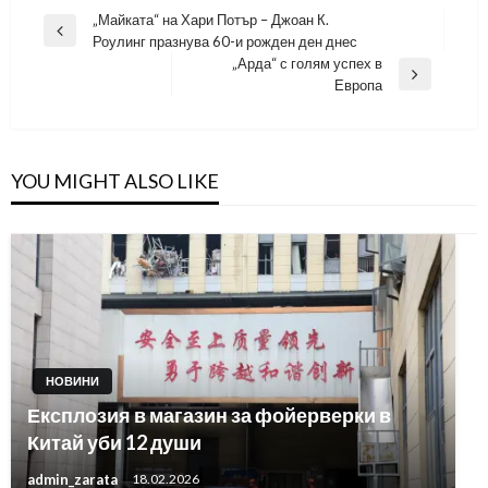
Навигация
„Майката“ на Хари Потър – Джоан К.
Previous
Роулинг празнува 60-и рожден ден днес
Post
„Арда“ с голям успех в
Next
Европа
Post
YOU MIGHT ALSO LIKE
НОВИНИ
Експлозия в магазин за фойерверки в
Китай уби 12 души
admin_zarata
18.02.2026