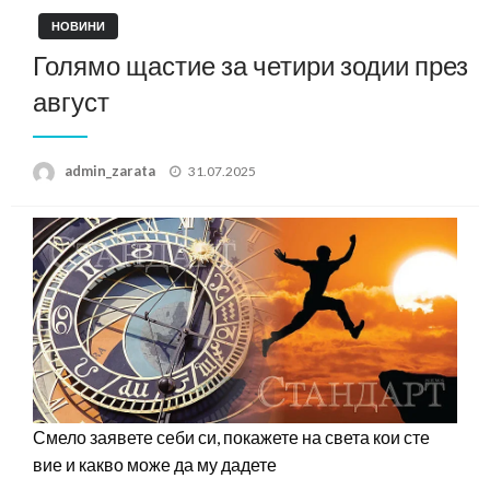
НОВИНИ
Голямо щастие за четири зодии през
август
Posted
admin_zarata
31.07.2025
on
Смело заявете себи си, покажете на света кои сте
вие и какво може да му дадете