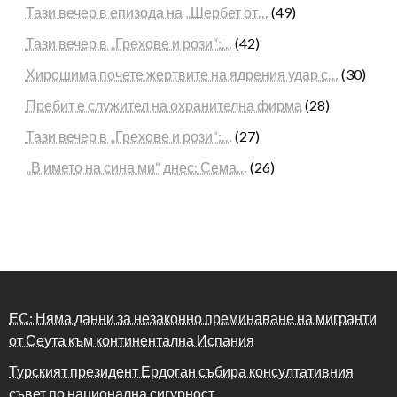
Тази вечер в епизода на „Шербет от…
(49)
Тази вечер в „Грехове и рози“:…
(42)
Хирошима почете жертвите на ядрения удар с…
(30)
Пребит е служител на охранителна фирма
(28)
Тази вечер в „Грехове и рози“:…
(27)
„В името на сина ми“ днес: Сема…
(26)
ЕС: Няма данни за незаконно преминаване на мигранти
от Сеута към континентална Испания
Турският президент Ердоган събира консултативния
съвет по национална сигурност