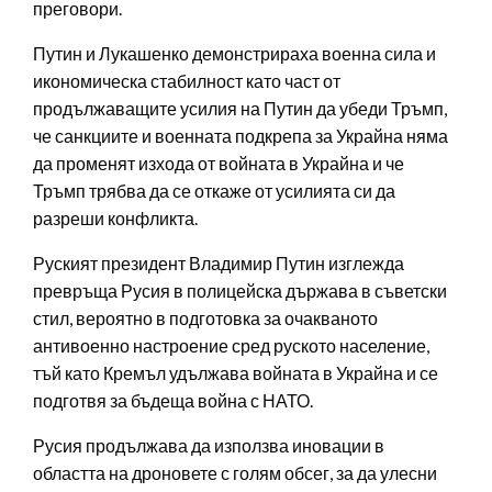
преговори.
Путин и Лукашенко демонстрираха военна сила и
икономическа стабилност като част от
продължаващите усилия на Путин да убеди Тръмп,
че санкциите и военната подкрепа за Украйна няма
да променят изхода от войната в Украйна и че
Тръмп трябва да се откаже от усилията си да
разреши конфликта.
Руският президент Владимир Путин изглежда
превръща Русия в полицейска държава в съветски
стил, вероятно в подготовка за очакваното
антивоенно настроение сред руското население,
тъй като Кремъл удължава войната в Украйна и се
подготвя за бъдеща война с НАТО.
Русия продължава да използва иновации в
областта на дроновете с голям обсег, за да улесни