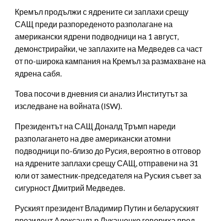
Кремъл продължи с ядрените си заплахи срещу
САЩ преди разпореденото разполагане на
американски ядрени подводници на 1 август,
демонстрирайки, че заплахите на Медведев са част
от по-широка кампания на Кремъл за размахване на
ядрена сабя.
Това посочи в дневния си анализ Институтът за
изследване на войната (ISW).
Президентът на САЩ Доналд Тръмп нареди
разполагането на две американски атомни
подводници по-близо до Русия, вероятно в отговор
на ядрените заплахи срещу САЩ, отправени на 31
юли от заместник-председателя на Руския съвет за
сигурност Дмитрий Медведев.
Руският президент Владимир Путин и беларуският
президент Александър Лукашенко говориха пред