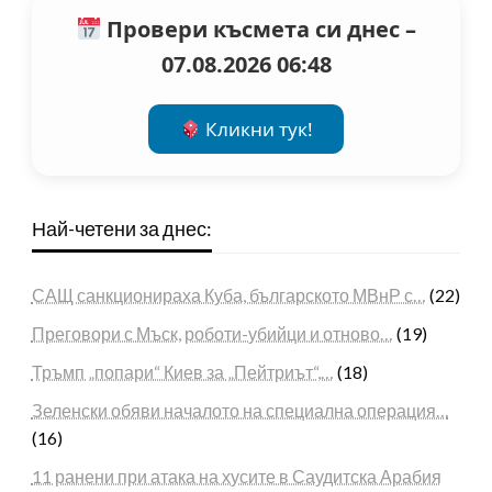
Провери късмета си днес –
07.08.2026 06:48
Кликни тук!
Най-четени за днес:
САЩ санкционираха Куба, българското МВнР с…
(22)
Преговори с Мъск, роботи-убийци и отново…
(19)
Тръмп „попари“ Киев за „Пейтриът“,…
(18)
Зеленски обяви началото на специална операция…
(16)
11 ранени при атака на хусите в Саудитска Арабия