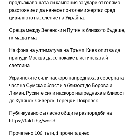
продължаващата си кампания за удари от голямо
разстояние и да нанесе по-големи жертви сред
цивилното население на Украйна.
Среща между Зеленски и Путин, в близкото бъдеше,
няма да има
На фона на ултиматума на Тръмп, Киев опитва да
принуди Москва да се покаже в истинската ѝ
светлина
Украинските сили наскоро напреднаха в северната
част на Сумска област и в близост до Борова и
Лиман. Руските сили наскоро напреднаха в близост
до Купянск, Сиверск, Торецк и Покровск.
Публикувано съгласно общите разпоредби на
https://fakti.bg/world
Прочетено 106 пъти, 1 прочита днес