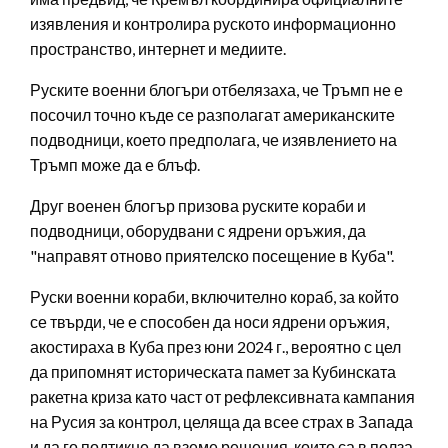
изявления и контролира руското информационно
пространство, интернет и медиите.
Руските военни блогъри отбелязаха, че Тръмп не е
посочил точно къде се разполагат американските
подводници, което предполага, че изявлението на
Тръмп може да е блъф.
Друг военен блогър призова руските кораби и
подводници, оборудвани с ядрени оръжия, да
"направят отново приятелско посещение в Куба".
Руски военни кораби, включително кораб, за който
се твърди, че е способен да носи ядрени оръжия,
акостираха в Куба през юни 2024 г., вероятно с цел
да припомнят историческата памет за Кубинската
ракетна криза като част от рефлексивната кампания
на Русия за контрол, целяща да всее страх в Запада
и да го подтикне да вземе решения, които са в полза