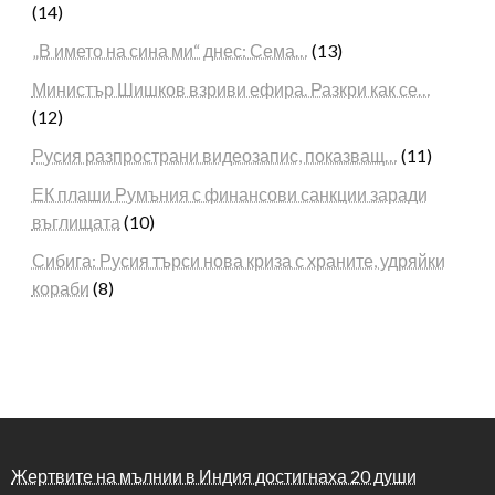
(14)
„В името на сина ми“ днес: Сема…
(13)
Министър Шишков взриви ефира. Разкри как се…
(12)
Русия разпространи видеозапис, показващ…
(11)
ЕК плаши Румъния с финансови санкции заради
въглищата
(10)
Сибига: Русия търси нова криза с храните, удряйки
кораби
(8)
Жертвите на мълнии в Индия достигнаха 20 души