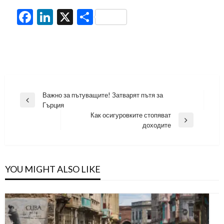
Facebook
LinkedIn
X
Share
Навигация
Важно за пътуващите! Затварят пътя за
Previous
Гърция
Post
Как осигуровките стопяват
Next
доходите
Post
YOU MIGHT ALSO LIKE