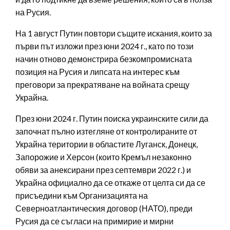
на Русия.
На 1 август Путин повтори същите искания, които за
първи път изложи през юни 2024 г., като по този
начин отново демонстрира безкомпромисната
позиция на Русия и липсата на интерес към
преговори за прекратяване на войната срещу
Украйна.
През юни 2024 г. Путин поиска украинските сили да
започнат пълно изтегляне от контролираните от
Украйна територии в областите Луганск, Донецк,
Запорожие и Херсон (които Кремъл незаконно
обяви за анексирани през септември 2022 г.) и
Украйна официално да се откаже от целта си да се
присъедини към Организацията на
Северноатлантическия договор (НАТО), преди
Русия да се съгласи на примирие и мирни