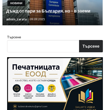
НОВИНИ
Дъжд от пари за България, но – в заеми
admin_zarata
09.09.2025
Търсене
Търсене