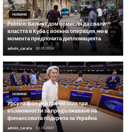
НОВИНИ
Politico: Белият дом обмисля да свали
властта в Куба с военна операция, но в
момента предпочита дипломацията
admin_zarata
02.05.2026
НОВИНИ
Урсула фон дер Лайен: Има три
възможности за продължаване на
финансовата подкрепа за Украйна
admin_zarata
13.11.2025