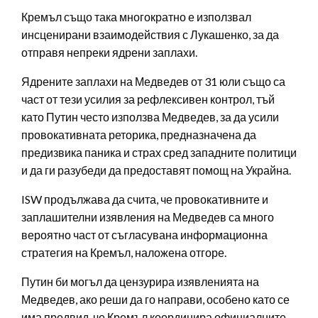
Кремъл също така многократно е използвал
инсценирани взаимодействия с Лукашенко, за да
отправя непреки ядрени заплахи.
Ядрените заплахи на Медведев от 31 юли също са
част от тези усилия за рефлексивен контрол, тъй
като Путин често използва Медведев, за да усили
провокативната реторика, предназначена да
предизвика паника и страх сред западните политици
и да ги разубеди да предоставят помощ на Украйна.
ISW продължава да счита, че провокативните и
заплашителни изявления на Медведев са много
вероятно част от съгласувана информационна
стратегия на Кремъл, наложена отгоре.
Путин би могъл да цензурира изявленията на
Медведев, ако реши да го направи, особено като се
има предвид, че Кремъл координира официалните