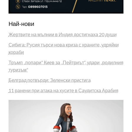
Най-нови
Жертвите на мълнии в Индия достигнаха 20 души
Сибига: Русия търси нова криза с храните, удряйки
кораби
Тръмп „попари“ Киев за „Пейтриът“, удари „родилния
туризъм“
Белград потвърди: Зеленски пристига
11 ранени при атака на хусите в Саудитска Арабия