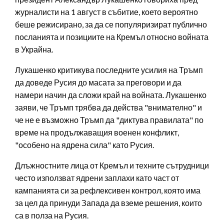
журналисти на 1 август в събитие, което вероятно
беше режисирано, за да се популяризират публично
посланията и позициите на Кремъл относно войната
в Украйна.
Лукашенко критикува последните усилия на Тръмп
да доведе Русия до масата за преговори и да
намери начин да сложи край на войната. Лукашенко
заяви, че Тръмп трябва да действа "внимателно" и
че не е възможно Тръмп да "диктува правилата" по
време на продължаващия военен конфликт,
"особено на ядрена сила" като Русия.
Длъжностните лица от Кремъл и техните сътрудници
често използват ядрени заплахи като част от
кампанията си за рефлексивен контрол, която има
за цел да принуди Запада да вземе решения, които
са в полза на Русия.