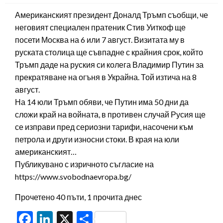
Американският президент Доналд Тръмп съобщи, че
неговият специален пратеник Стив Уиткоф ще
посети Москва на 6 или 7 август. Визитата му в
руската столица ще съвпадне с крайния срок, който
Тръмп даде на руския си колега Владимир Путин за
прекратяване на огъня в Украйна. Той изтича на 8
август.
На 14 юли Тръмп обяви, че Путин има 50 дни да
сложи край на войната, в противен случай Русия ще
се изправи пред сериозни тарифи, насочени към
петрола и други износни стоки. В края на юли
американският…
Публикувано с изричното съгласие на
https://www.svobodnaevropa.bg/
Прочетено 40 пъти, 1 прочита днес
Facebook
LinkedIn
X
Share