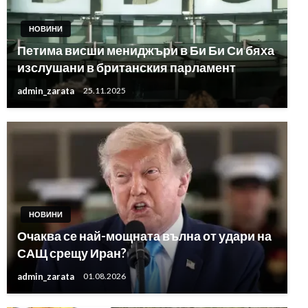
НОВИНИ
Петима висши мениджъри в Би Би Си бяха
изслушани в британския парламент
admin_zarata
25.11.2025
НОВИНИ
Очаква се най-мощната вълна от удари на
САЩ срещу Иран?
admin_zarata
01.08.2026