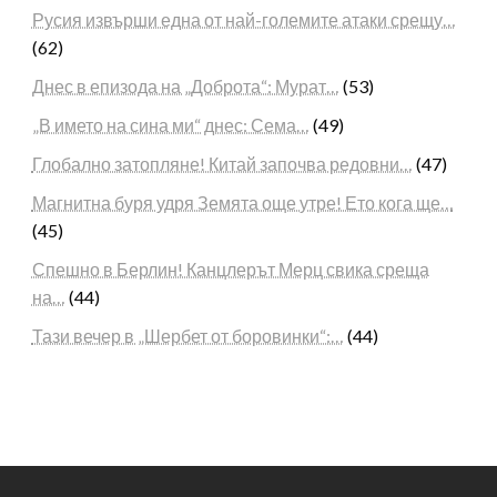
Русия извърши една от най-големите атаки срещу…
(62)
Днес в епизода на „Доброта“: Мурат…
(53)
„В името на сина ми“ днес: Сема…
(49)
Глобално затопляне! Китай започва редовни…
(47)
Магнитна буря удря Земята още утре! Ето кога ще…
(45)
Спешно в Берлин! Канцлерът Мерц свика среща
на…
(44)
Тази вечер в „Шербет от боровинки“:…
(44)