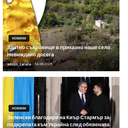
НОВИНИ
Златно съкровище в приказно наше село.
Невиждано досега
admin_zarata
16.08.2025
НОВИНИ
Зеленски благодари на Киър Стармър за
подкрепата към Украйна след обявената