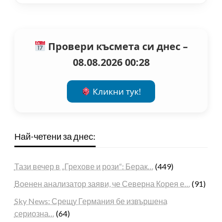
Провери късмета си днес –
08.08.2026 00:28
Кликни тук!
Най-четени за днес:
Тази вечер в „Грехове и рози“: Берак…
(449)
Военен анализатор заяви, че Северна Корея е…
(91)
Sky News: Срещу Германия бе извършена
сериозна…
(64)