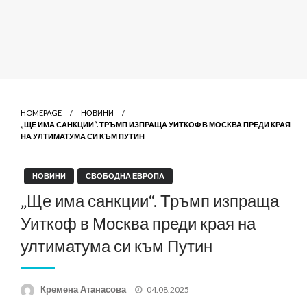
HOMEPAGE
НОВИНИ
„ЩЕ ИМА САНКЦИИ“. ТРЪМП ИЗПРАЩА УИТКОФ В МОСКВА ПРЕДИ КРАЯ
НА УЛТИМАТУМА СИ КЪМ ПУТИН
НОВИНИ
СВОБОДНА ЕВРОПА
„Ще има санкции“. Тръмп изпраща
Уиткоф в Москва преди края на
ултиматума си към Путин
Posted
Кремена Атанасова
04.08.2025
on