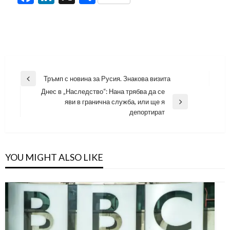
Навигация
Тръмп с новина за Русия. Знакова визита
Previous
Днес в „Наследство“: Нана трябва да се
Post
яви в гранична служба, или ще я
Next
депортират
Post
YOU MIGHT ALSO LIKE