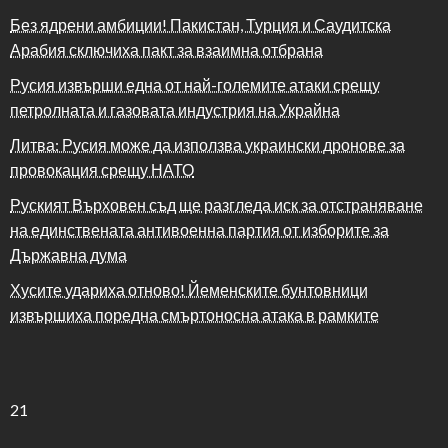
Без ядрени амбиции! Пакистан, Турция и Саудитска
Арабия сключиха пакт за взаимна отбрана
Русия извърши една от най-големите атаки срещу
петролната и газовата индустрия на Украйна
Литва: Русия може да използва украински дронове за
провокация срещу НАТО
Руският Върховен съд ще разгледа иск за отстраняване
на единствената антивоенна партия от изборите за
Държавна дума
Хусите удариха отново! Йеменските бунтовници
извършиха поредна смъртоносна атака в рамките
21