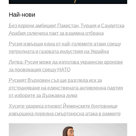
Най-нови
Без ядрени амбиции! Пакистан, Турция и Саудитска
Арабия сключиха пакт за взаимна отбрана
Русия извърши една от най-големите атаки срещу
петролната и газовата индустрия на Украйна
Литва: Русия може да използва украински дронове
за провокация срещу НАТО
Руският Върховен съд ще разгледа иск за
отстраняване на единствената антивоенна партия
от изборите за Държавна дума
Хусите удариха отново! Йеменските бунтовници
извършиха поредна смъртоносна атака в рамките