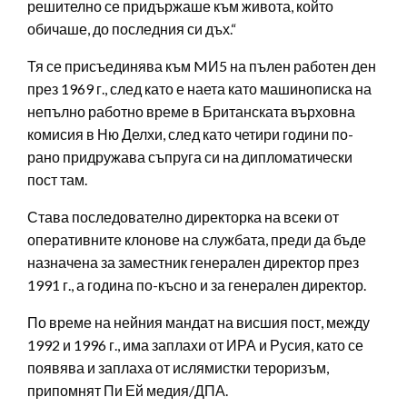
решително се придържаше към живота, който
обичаше, до последния си дъх.“
Тя се присъединява към MИ5 на пълен работен ден
през 1969 г., след като е наета като машинописка на
непълно работно време в Британската върховна
комисия в Ню Делхи, след като четири години по-
рано придружава съпруга си на дипломатически
пост там.
Става последователно директорка на всеки от
оперативните клонове на службата, преди да бъде
назначена за заместник генерален директор през
1991 г., а година по-късно и за генерален директор.
По време на нейния мандат на висшия пост, между
1992 и 1996 г., има заплахи от ИРА и Русия, като се
появява и заплаха от ислямистки тероризъм,
припомнят Пи Ей медия/ДПА.