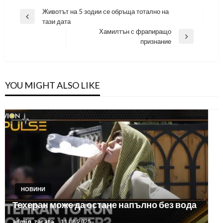
Навигация
Животът на 5 зодии се обръща тотално на
Previous
тази дата
Post
Хамилтън с фрапиращо
Next
признание
Post
YOU MIGHT ALSO LIKE
НОВИНИ
Техеран може да остане напълно без вода
admin_zarata
11.08.2025