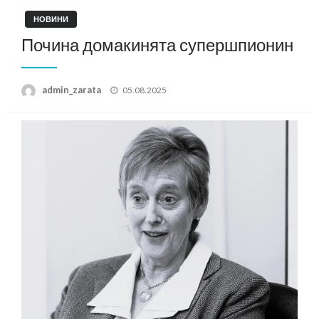
НОВИНИ
Почина домакинята супершпионин
Posted
admin_zarata
05.08.2025
on