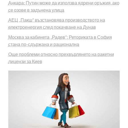
Анкара: Путин може да използва ядрени оръжия, ако
се озове в задънена улица
АЕЦ „Пакш“ възстановява производството на
електроенергия след покачване на Дунав
Москва за кабинета „Радев“: Реториката в София
стана по-сдържана и рационална
Още проблеми относно прехвърлянето на ракетни
лицензи за Киев