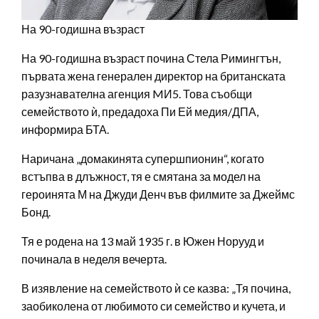
На 90-годишна възраст
На 90-годишна възраст почина Стела Римингтън,
първата жена генерален директор на британската
разузнавателна агенция MИ5. Това съобщи
семейството ѝ, предадоха Пи Ей медия/ДПА,
информира БТА.
Наричана „домакинята супершпионин“, когато
встъпва в длъжност, тя е смятана за модел на
героинята М на Джуди Денч във филмите за Джеймс
Бонд.
Тя е родена на 13 май 1935 г. в Южен Норууд и
починала в неделя вечерта.
В изявление на семейството ѝ се казва: „Тя почина,
заобиколена от любимото си семейство и кучета, и