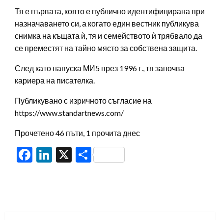
Тя е първата, която е публично идентифицирана при
назначаването си, а когато един вестник публикува
снимка на къщата ѝ, тя и семейството ѝ трябвало да
се преместят на тайно място за собствена защита.
След като напуска МИ5 през 1996 г., тя започва
кариера на писателка.
Публикувано с изричното съгласие на
https://www.standartnews.com/
Прочетено 46 пъти, 1 прочита днес
Facebook
LinkedIn
X
Share