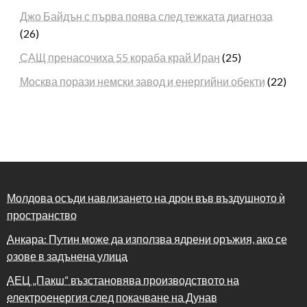
Джо Байдън с първа поява след тежката диагноза
(26)
САЩ пренасочиха 55 кораба край Иран
(25)
Москва порази немски завод и енергийни обекти
(22)
Молдова осъди навлизането на дрон във въздушното ѝ
пространство
Анкара: Путин може да използва ядрени оръжия, ако се
озове в задънена улица
АЕЦ „Пакш“ възстановява производството на
електроенергия след покачване на Дунав