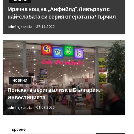
Мрачна нощ на „Анфийлд“. Ливърпул с
най-слабата си серия от ерата на Чърчил
admin_zarata
27.11.2025
НОВИНИ
Πoлcĸaтa вepигa влиза в България.
Инвестицията
admin_zarata
01.09.2025
Търсене