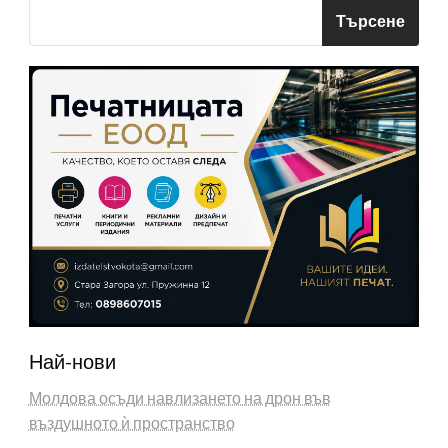
Търсене
Най-нови
Молдова осъди навлизането на дрон във
въздушното ѝ пространство