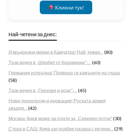
Кликни тук!
Най-четени за днес:
Извънредни мерки в Камчатка! Най-тежко…
(80)
Тази вечер в „Шербет от боровинки“:…
(60)
Германия изтръпна! Появиха се камъните на глада
(58)
Тази вечер в „Грехове и рози“:…
(45)
Нови технологии и иновации! Руската армия
хвърля…
(42)
Москва: Киев може да плати за „Северен поток“
(30)
Страх в САЩ: Киев ще подбие пазара с евтини…
(29)