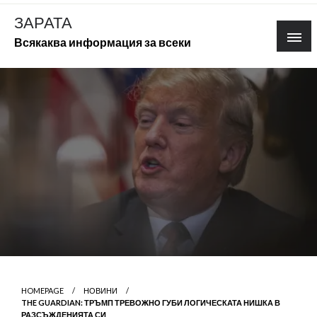
Skip
ЗАРАТА
to
Всякаква информация за всеки
content
HOMEPAGE
НОВИНИ
THE GUARDIAN: ТРЪМП ТРЕВОЖНО ГУБИ ЛОГИЧЕСКАТА НИШКА В
РАЗСЪЖДЕНИЯТА СИ