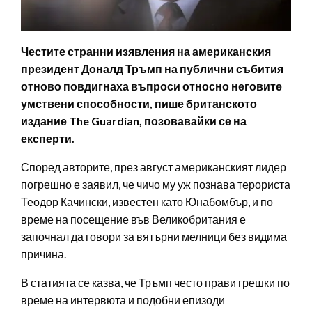
Честите странни изявления на американския
президент Доналд Тръмп на публични събития
отново повдигнаха въпроси относно неговите
умствени способности, пише британското
издание The Guardian, позовавайки се на
експерти.
Според авторите, през август американският лидер
погрешно е заявил, че чичо му уж познава терориста
Теодор Качински, известен като Юнабомбър, и по
време на посещение във Великобритания е
започнал да говори за вятърни мелници без видима
причина.
В статията се казва, че Тръмп често прави грешки по
време на интервюта и подобни епизоди