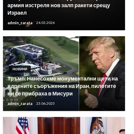
армия изстреля нов залп ракети срещу
Израел
admin_zarata
24.03.2026
НОВИНИ
Тръмп: Нанесохме монументални щети на
ядрените съоръжения на Иран, пилотите
ни се прибраха в Мисури
admin_zarata
23.06.2025