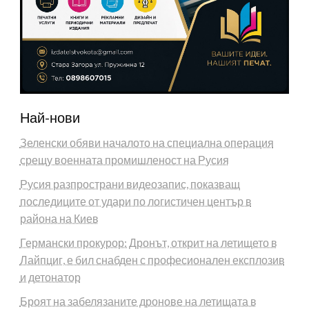
Най-нови
Зеленски обяви началото на специална операция
срещу военната промишленост на Русия
Русия разпространи видеозапис, показващ
последиците от удари по логистичен център в
района на Киев
Германски прокурор: Дронът, открит на летището в
Лайпциг, е бил снабден с професионален експлозив
и детонатор
Броят на забелязаните дронове на летищата в