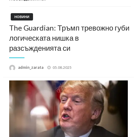
НОВИНИ
The Guardian: Тръмп тревожно губи
логическата нишка в
разсъжденията си
Posted
admin_zarata
05.08.2025
on