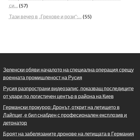
си…
(57)
Тази вечер в „Грехове и рози“:…
(55)
Зеленски обяви началото на специална операция срещу
военната промишленост на Русия
Русия разпространи видеозапис, показващ последиците
от удари по логистичен център в района на Киев
Германски прокурор: Дронът, открит на летището в
Лайпциг, е бил снабден с професионален експлозив и
детонатор
Броят на забелязаните дронове на летищата в Германия