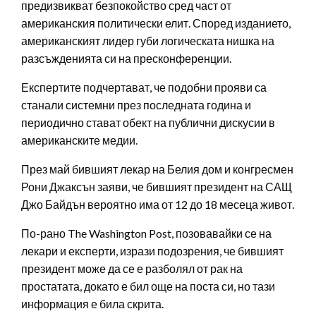
предизвикват безпокойство сред част от
американския политически елит. Според изданието,
американският лидер губи логическата нишка на
разсъжденията си на пресконференции.
Експертите подчертават, че подобни прояви са
станали системни през последната година и
периодично стават обект на публични дискусии в
американските медии.
През май бившият лекар на Белия дом и конгресмен
Рони Джаксън заяви, че бившият президент на САЩ
Джо Байдън вероятно има от 12 до 18 месеца живот.
По-рано The Washington Post, позовавайки се на
лекари и експерти, изрази подозрения, че бившият
президент може да се е разболял от рак на
простатата, докато е бил още на поста си, но тази
информация е била скрита.