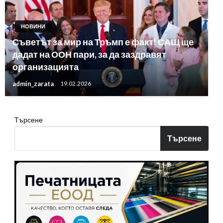
НОВИНИ
Съветът за мир на Тръмп е факт! САЩ ще
дадат на ООН пари, за да заздравят
организацията
admin_zarata
19.02.2026
Търсене
Търсене