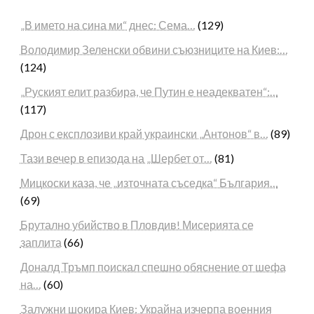
„В името на сина ми“ днес: Сема…
(129)
Володимир Зеленски обвини съюзниците на Киев:…
(124)
„Руският елит разбира, че Путин е неадекватен“:…
(117)
Дрон с експлозиви край украински „Антонов“ в…
(89)
Тази вечер в епизода на „Шербет от…
(81)
Мицкоски каза, че „източната съседка“ България…
(69)
Брутално убийство в Пловдив! Мисерията се
заплита
(66)
Доналд Тръмп поискал спешно обяснение от шефа
на…
(60)
Залужни шокира Киев: Украйна изчерпа военния