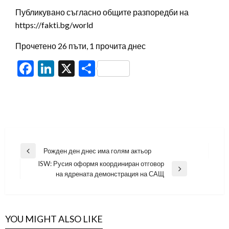
Публикувано съгласно общите разпоредби на
https://fakti.bg/world
Прочетено 26 пъти, 1 прочита днес
Facebook
LinkedIn
X
Share
Навигация
Рожден ден днес има голям актьор
Previous
ISW: Русия оформя координиран отговор
Post
Next
на ядрената демонстрация на САЩ
Post
YOU MIGHT ALSO LIKE