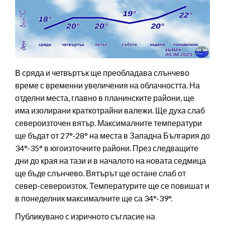
В сряда и четвъртък ще преобладава слънчево
време с временни увеличения на облачността. На
отделни места, главно в планинските райони, ще
има изолирани краткотрайни валежи. Ще духа слаб
североизточен вятър. Максималните температури
ще бъдат от 27°-28° на места в Западна България до
34°-35° в югоизточните райони. През следващите
дни до края на тази и в началото на новата седмица
ще бъде слънчево. Вятърът ще остане слаб от
север-североизток. Температурите ще се повишат и
в понеделник максималните ще са 34°-39°.
Публикувано с изричното съгласие на