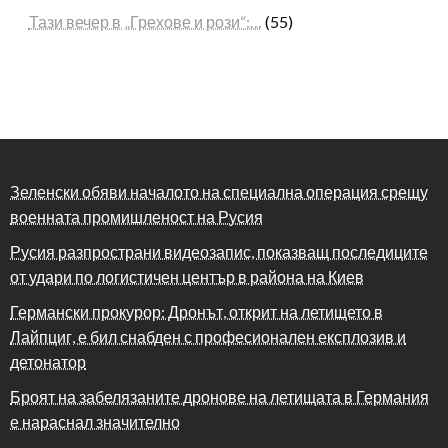
Тази вечер в „Грехове и рози“:…
(55)
Зеленски обяви началото на специална операция срещу
военната промишленост на Русия
Русия разпространи видеозапис, показващ последиците
от удари по логистичен център в района на Киев
Германски прокурор: Дронът, открит на летището в
Лайпциг, е бил снабден с професионален експлозив и
детонатор
Броят на забелязаните дронове на летищата в Германия
е нараснал значително