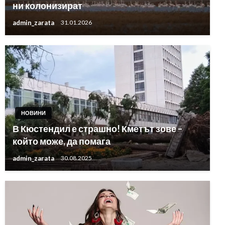
ни колонизират
admin_zarata
31.01.2026
НОВИНИ
В Кюстендил е страшно! Кметът зове –
който може, да помага
admin_zarata
30.08.2025