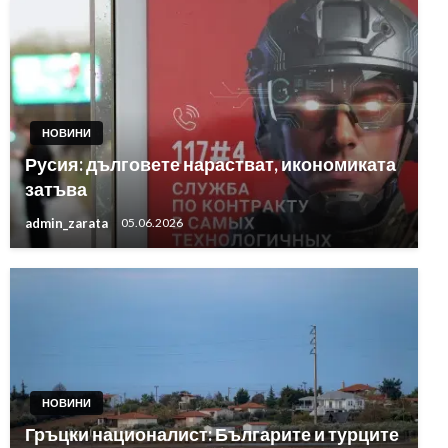
НОВИНИ
Русия: дълговете нарастват, икономиката
затъва
admin_zarata
05.06.2026
НОВИНИ
Гръцки националист: Българите и турците