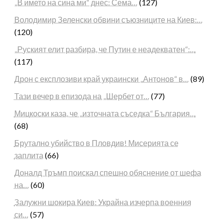
„В името на сина ми“ днес: Сема…
(127)
Володимир Зеленски обвини съюзниците на Киев:…
(120)
„Руският елит разбира, че Путин е неадекватен“:…
(117)
Дрон с експлозиви край украински „Антонов“ в…
(89)
Тази вечер в епизода на „Шербет от…
(77)
Мицкоски каза, че „източната съседка“ България…
(68)
Брутално убийство в Пловдив! Мисерията се
заплита
(66)
Доналд Тръмп поискал спешно обяснение от шефа
на…
(60)
Залужни шокира Киев: Украйна изчерпа военния
си…
(57)