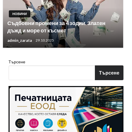
НОВИНИ
Съдбовни промени за 4 зодии. Златен
дъжд и море от късмет
admin_zarata
29.10.2025
Търсене
Търсене