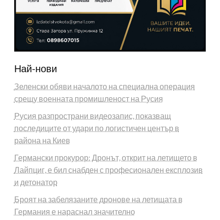
Най-нови
Зеленски обяви началото на специална операция
срещу военната промишленост на Русия
Русия разпространи видеозапис, показващ
последиците от удари по логистичен център в
района на Киев
Германски прокурор: Дронът, открит на летището в
Лайпциг, е бил снабден с професионален експлозив
и детонатор
Броят на забелязаните дронове на летищата в
Германия е нараснал значително