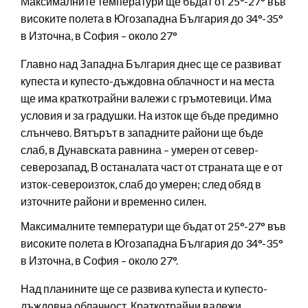
Максималните температури ще бъдат от 25°-27° във
високите полета в Югозападна България до 34°-35°
в Източна, в София – около 27°
Главно над Западна България днес ще се развиват
купеста и купесто-дъждовна облачност и на места
ще има краткотрайни валежи с гръмотевици. Има
условия и за градушки. На изток ще бъде предимно
слънчево. Вятърът в западните райони ще бъде
слаб, в Дунавската равнина – умерен от север-
северозапад, В останалата част от страната ще е от
изток-североизток, слаб до умерен; след обяд в
източните райони и временно силен.
Максималните температури ще бъдат от 25°-27° във
високите полета в Югозападна България до 34°-35°
в Източна, в София – около 27°.
Над планините ще се развива купеста и купесто-
дъждовна облачност. Краткотрайни валежи,