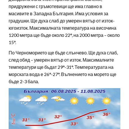
придружени с гръмотевици ще има главно в
масивите в Западна България. Има условия за
градушки. Ще духа слаб до умерен вятър от изток-
югоизток. Максималната температура на височина
1200 метра ще бъде около 22°, на 2000 метра – около
15°.
По Черноморието ще бъде слънчево. Ще духа слаб,
след обяд – умерен вятър от изток. Максималните
температури ще бъдат 29°-31°. Температурата на
морската вода е 26°-27°. Вълнението на морето ще
бъде 2-3 бала.