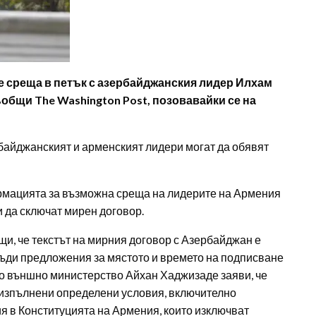
 среща в петък с азербайджанския лидер Илхам
бщи The Washington Post, позовавайки се на
байджанският и арменският лидери могат да обявят
рмацията за възможна среща на лидерите на Армения
 да сключат мирен договор.
и, че текстът на мирния договор с Азербайджан е
бсъди предложения за мястото и времето на подписване
о външно министерство Айхан Хаджизаде заяви, че
 изпълнени определени условия, включително
я в Конституцията на Армения, които изключват