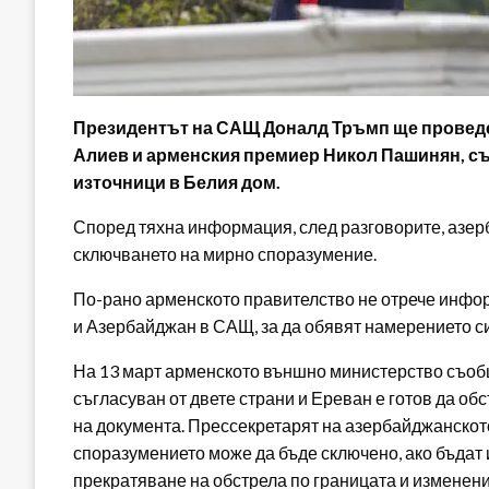
Президентът на САЩ Доналд Тръмп ще проведе
Алиев и арменския премиер Никол Пашинян, съо
източници в Белия дом.
Според тяхна информация, след разговорите, азер
сключването на мирно споразумение.
По-рано арменското правителство не отрече инфо
и Азербайджан в САЩ, за да обявят намерението си
На 13 март арменското външно министерство съобщ
съгласуван от двете страни и Ереван е готов да о
на документа. Прессекретарят на азербайджанскот
споразумението може да бъде сключено, ако бъдат
прекратяване на обстрела по границата и изменени