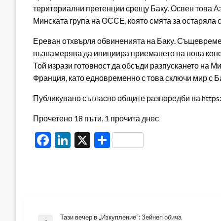
териториални претенции срещу Баку. Освен това 
Минската група на ОССЕ, която смята за остаряла с
Ереван отхвърля обвиненията на Баку. Същевреме
възнамерява да инициира приемането на нова конст
Той изрази готовност да обсъди разпускането на М
Франция, като едновременно с това сключи мир с Б
Публикувано съгласно общите разпоредби на https:/
Прочетено 18 пъти, 1 прочита днес
Facebook
LinkedIn
X
Share
Тази вечер в „Изкупление“: Зейнеп обича