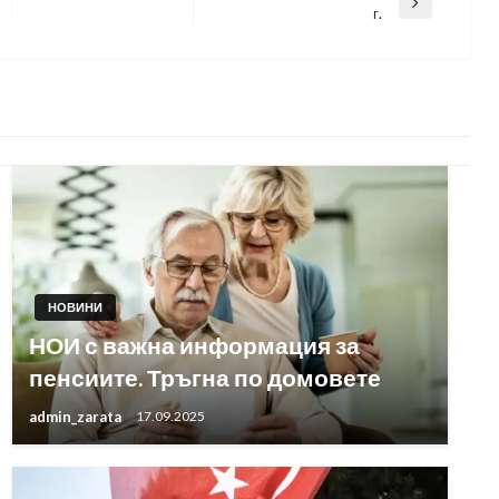
Next
г.
Post
НОВИНИ
НОИ с важна информация за
пенсиите. Тръгна по домовете
admin_zarata
17.09.2025