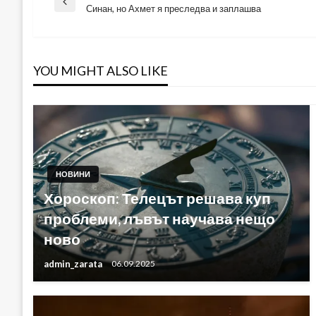
Навигация
Previous
Синан, но Ахмет я преследва и заплашва
Post
YOU MIGHT ALSO LIKE
НОВИНИ
Хороскоп: Телецът решава куп
проблеми, лъвът научава нещо
ново
admin_zarata
06.09.2025