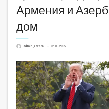
Армения и Азерб
дом
Posted
admin_zarata
06.08.2025
on