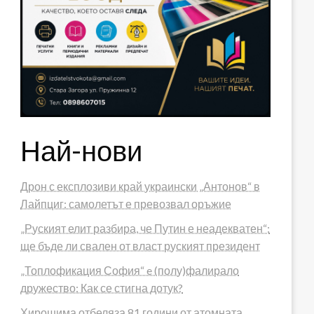
Най-нови
Дрон с експлозиви край украински „Антонов“ в
Лайпциг: самолетът е превозвал оръжие
„Руският елит разбира, че Путин е неадекватен“:
ще бъде ли свален от власт руският президент
„Топлофикация София“ e (полу)фалирало
дружество: Как се стигна дотук?
Хирошима отбеляза 81 години от атомната