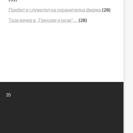
Пребит е служител на охранителна фирма
(28)
Тази вечер в „Грехове и рози“:…
(28)
35