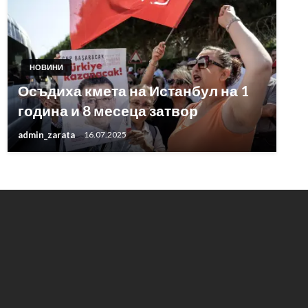
НОВИНИ
Осъдиха кмета на Истанбул на 1
година и 8 месеца затвор
admin_zarata
16.07.2025