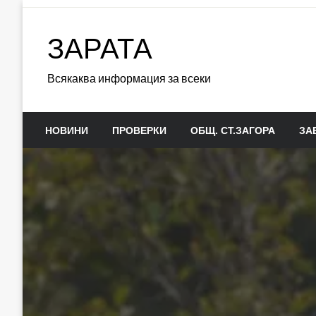
Skip
to
ЗАРАТА
content
Всякаква информация за всеки
НОВИНИ
ПРОВЕРКИ
ОБЩ. СТ.ЗАГОРА
ЗА