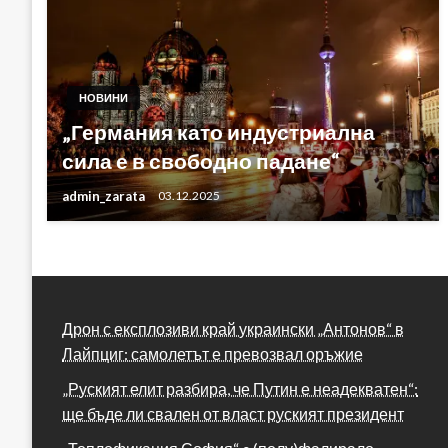
НОВИНИ
„Германия като индустриална
сила е в свободно падане“
admin_zarata
03.12.2025
Дрон с експлозиви край украински „Антонов“ в
Лайпциг: самолетът е превозвал оръжие
„Руският елит разбира, че Путин е неадекватен“:
ще бъде ли свален от власт руският президент