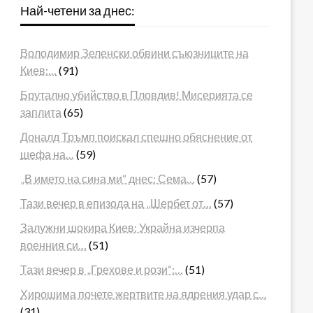
Най-четени за днес:
Володимир Зеленски обвини съюзниците на
Киев:…
(91)
Брутално убийство в Пловдив! Мисерията се
заплита
(65)
Доналд Тръмп поискал спешно обяснение от
шефа на…
(59)
„В името на сина ми“ днес: Сема…
(57)
Тази вечер в епизода на „Шербет от…
(57)
Залужни шокира Киев: Украйна изчерпа
военния си…
(51)
Тази вечер в „Грехове и рози“:…
(51)
Хирошима почете жертвите на ядрения удар с…
(31)