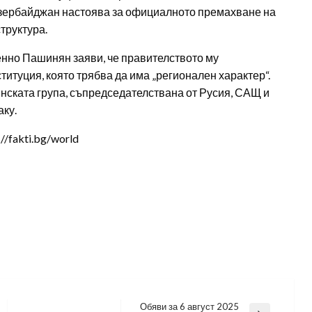
Азербайджан настоява за официалното премахване на
труктура.
нно Пашинян заяви, че правителството му
итуция, която трябва да има „регионален характер“.
инската група, съпредседателствана от Русия, САЩ и
аку.
/fakti.bg/world
Обяви за 6 август 2025