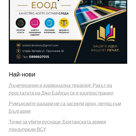
Най-нови
Лъчетерапия и хормонална терапия! Ракът на
простатата на Джо Байдън се е разпространил
Румънските радари не са засекли дрон, летящ към
България
Точки за убити руснаци: Британската армия
предупреди ВСУ