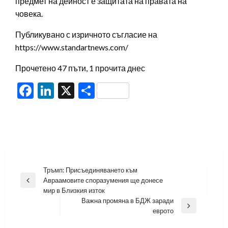
предмет на дейност е защитата на правата на
човека.
Публикувано с изричното съгласие на
https://www.standartnews.com/
Прочетено 47 пъти, 1 прочита днес
Facebook
LinkedIn
X
Share
Навигация
Тръмп: Присъединяването към
Авраамовите споразумения ще донесе
Previous
мир в Близкия изток
Post
Важна промяна в БДЖ заради
Next
еврото
Post