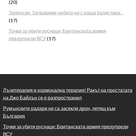
(20)
Зеленски: Затваряме небето ни с наша балистика…
(17)
Точки за убити руснаци: Британската армия
предупреди ВСУ
(17)
Лъчетерапия и хормонална терапия! Ракът на простатата
на Джо Байдън се е разпространил
Румънските радари не са засекли дрон, летящ към
България
Точки за убити руснаци: Британската армия предупреди
ВСУ