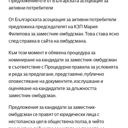
Предложението е от Българската асоциация за
активни потребители
От Българската асоциация за активни потребители
предложиха председателят на КЗП Мария
Филипова за заместник-омбудсман. Това става ясно
след справка в сайта на омбудсмана.
Към този момент е обявена процедура за
номиниране на кандидати за заместник-омбудсман
в съответствие с Процедурни правила за условията
и реда за предлагане, представяне, публично
оповестяване на документите, изслушване и
оценяване на кандидатите за длъжността
заместник-омбудсман.
Предложения за кандидати за заместник-
омбудсман се правят от юридически лица с
нестопанска цел в обществена полза, в чийто