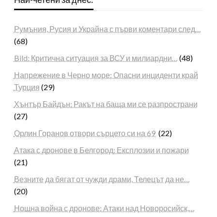
Румъния, Русия и Украйна с първи коментари след…
(68)
Bild: Критична ситуация за ВСУ и милиардни…
(48)
Напрежение в Черно море: Опасни инциденти край
Турция
(29)
Хънтър Байдън: Ракът на баща ми се разпространи
(27)
Орлин Горанов отвори сърцето си на 69
(22)
Атака с дронове в Белгород: Експлозии и пожари
(21)
Везните да бягат от чужди драми, Телецът да не…
(20)
Нощна война с дронове: Атаки над Новоросийск,…