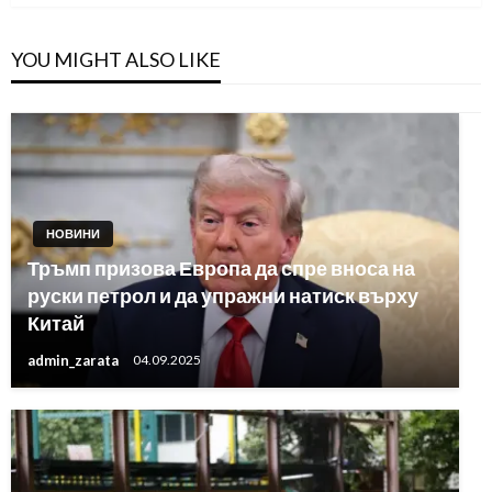
YOU MIGHT ALSO LIKE
НОВИНИ
Тръмп призова Европа да спре вноса на
руски петрол и да упражни натиск върху
Китай
admin_zarata
04.09.2025