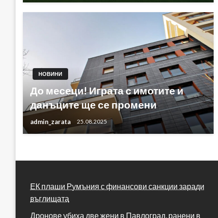
НОВИНИ
До месеци! Играта с имотите и
данъците ще се промени
admin_zarata
25.08.2025
ЕК плаши Румъния с финансови санкции заради
въглищата
Дронове убиха две жени в Павлоград, ранени в