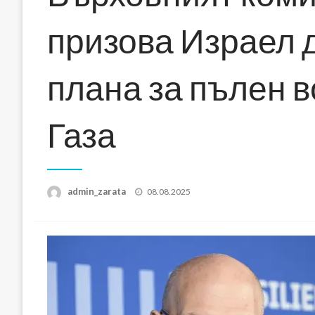
призова Израел д
плана за пълен 
Газа
Posted
admin_zarata
08.08.2025
on