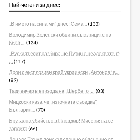
Най-четени за днес:
„В името на сина ми“ днес: Сема…
(133)
Володимир Зеленски обвини съюзниците на
Киев:…
(124)
„Руският елит разбира, че Путин е неадекватен“:
…
(117)
Дрон с експлозиви край украински „Антонов“ в…
(89)
Тази вечер в епизода на „Шербет от…
(83)
Мицкоски каза, че „източната съседка“
България…
(70)
Брутално убийство в Пловдив! Мисерията се
заплита
(66)
Доналд Тръмп поискал спешно обяснение от