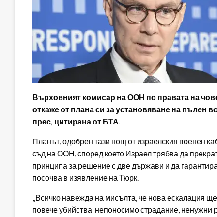
Върховният комисар на ООН по правата на чов
откаже от плана си за установяване на пълен в
прес, цитирана от БТА.
Планът, одобрен тази нощ от израелския военен к
съд на ООН, според което Израел трябва да прекра
принципа за решение с две държави и да гарантир
посочва в изявление на Тюрк.
„Всичко навежда на мисълта, че нова ескалация ще
повече убийства, непоносимо страдание, ненужни 