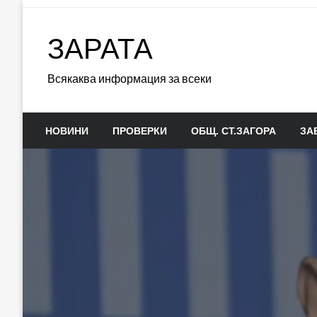
Skip
to
ЗАРАТА
content
Всякаква информация за всеки
НОВИНИ
ПРОВЕРКИ
ОБЩ. СТ.ЗАГОРА
ЗА