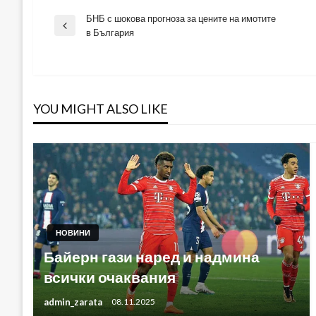
БНБ с шокова прогноза за цените на имотите
Навигация
Previous
в България
Post
YOU MIGHT ALSO LIKE
НОВИНИ
Байерн гази наред и надмина
всички очаквания
admin_zarata
08.11.2025