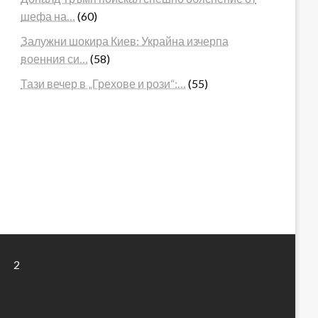
шефа на…
(60)
Залужни шокира Киев: Украйна изчерпа
военния си…
(58)
Тази вечер в „Грехове и рози“:…
(55)
2