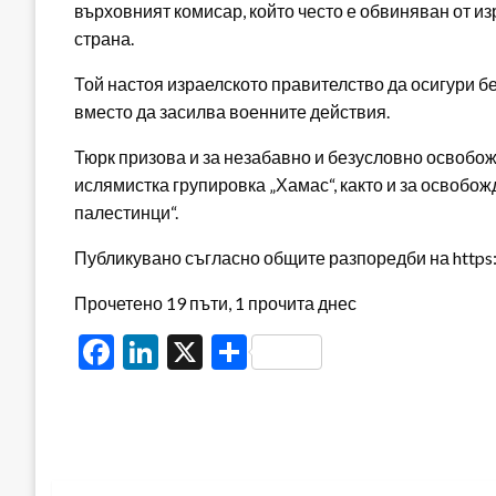
върховният комисар, който често е обвиняван от и
страна.
Той настоя израелското правителство да осигури б
вместо да засилва военните действия.
Тюрк призова и за незабавно и безусловно освобо
ислямистка групировка „Хамас“, както и за освобо
палестинци“.
Публикувано съгласно общите разпоредби на https:/
Прочетено 19 пъти, 1 прочита днес
Facebook
LinkedIn
X
Share