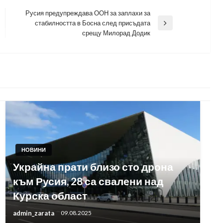
Русия предупреждава ООН за заплахи за
стабилността в Босна след присъдата
Next
срещу Милорад Додик
Post
НОВИНИ
Украйна прати близо сто дрона
към Русия, 28 са свалени над
Курска област
admin_zarata
09.08.2025