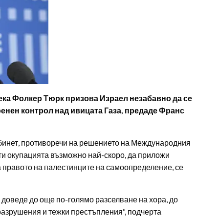
ека Фолкер Тюрк призова Израел незабавно да се
оенен контрол над ивицата Газа, предаде Франс
абинет, противоречи на решението на Международния
ти окупацията възможно най-скоро, да приложи
а правото на палестинците на самоопределение, се
 доведе до още по-голямо разселване на хора, до
разрушения и тежки престъпления“, подчерта