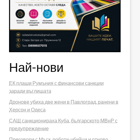
Най-нови
ЕК плаши Румъния с финансови санкции
заради въглищата
Дронове убиха две жени в Павлоград, ранени в
Херсон и Одеса
САЩ санкционираха Куба, българското МВнР с
предупреждение
Преговори с Мъск, роботи-убийци и отново