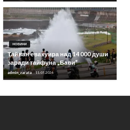
НОВИНИ
Тайван евакуира над 14 000 души
заради тайфуна „Бави“
admin_zarata
11.07.2026