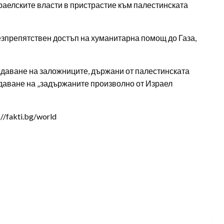
зраелските власти в пристрастие към палестинската
езпрепятствен достъп на хуманитарна помощ до Газа,
ждаване на заложниците, държани от палестинската
ждаване на „задържаните произволно от Израел
/fakti.bg/world