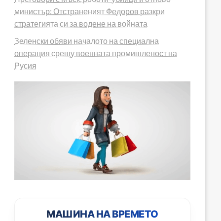
министър: Отстраненият Федоров разкри
стратегията си за водене на войната
Зеленски обяви началото на специална
операция срещу военната промишленост на
Русия
МАШИНА НА ВРЕМЕТО