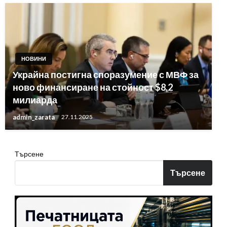
НОВИНИ
Украйна постигна споразумение с МВФ за
ново финансиране на стойност $8,2
милиарда
admin_zarata
27.11.2025
Търсене
Търсене