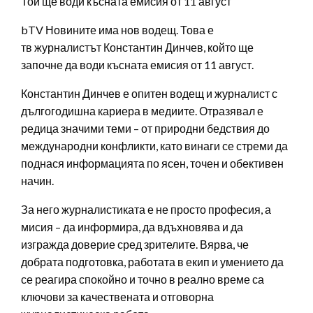
Той ще води късната емисия от 11 август
bTV Новините има нов водещ. Това е
тв журналистът Константин Динчев, който ще
започне да води късната емисия от 11 август.
Константин Динчев е опитен водещ и журналист с
дългогодишна кариера в медиите. Отразявал е
редица значими теми – от природни бедствия до
международни конфликти, като винаги се стреми да
поднася информацията по ясен, точен и обективен
начин.
За него журналистиката е не просто професия, а
мисия – да информира, да вдъхновява и да
изгражда доверие сред зрителите. Вярва, че
добрата подготовка, работата в екип и умението да
се реагира спокойно и точно в реално време са
ключови за качествената и отговорна