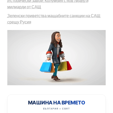
Исторически завой: Колумбия с нов лидер и
милиарди от САЩ
Зеленски приветства мащабните санкции на САЩ
срещу Русия
МАШИНА НА ВРЕМЕТО
БЪЛГАРИЯ + СВЯТ