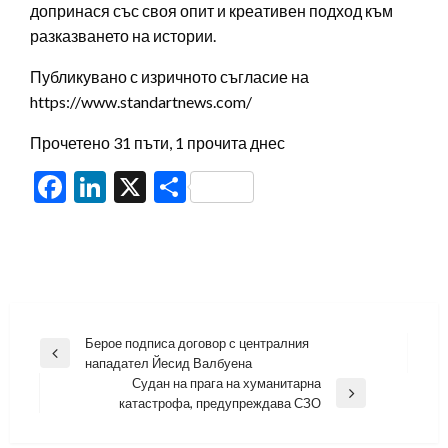
допринася със своя опит и креативен подход към
разказването на истории.
Публикувано с изричното съгласие на
https://www.standartnews.com/
Прочетено 31 пъти, 1 прочита днес
Facebook
LinkedIn
X
Share
Навигация
Берое подписа договор с централния
Previous
нападател Йесид Валбуена
Post
Судан на прага на хуманитарна
Next
катастрофа, предупреждава СЗО
Post