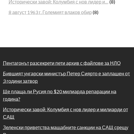
Исторически завой: Колумбия с нов лидер и…
(8)
8 август 1963 г. Големият влаков обир
(8)
Пентагонът разсекрети пети архив с файлове за НЛО
Бившият унгарски министър Петер Сиярто е заплашен от
3 години затвор
Ще плаща ли Русия по $20 милиарда репарации на
година?
Исторически завой: Колумбия с нов лидер и милиарди от
САЩ
Зеленски приветства мащабните санкции на САЩ срещу