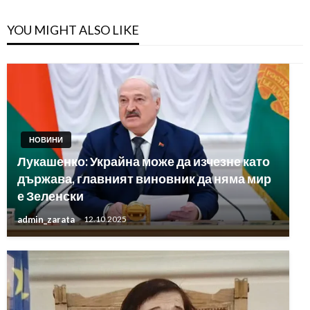
YOU MIGHT ALSO LIKE
НОВИНИ
Лукашенко: Украйна може да изчезне като
държава, главният виновник да няма мир
е Зеленски
admin_zarata
12.10.2025