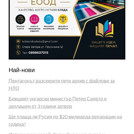
Най-нови
Пентагонът разсекрети пети архив с файлове за
НЛО
Бившият унгарски министър Петер Сиярто е
заплашен от 3 години затвор
Ще плаща ли Русия по $20 милиарда репарации на
година?