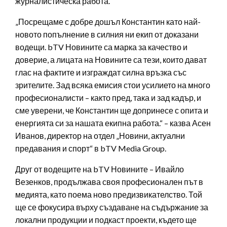
журналистическа работа.
„Посрещаме с добре дошъл Константин като най-
новото попълнение в силния ни екип от доказани
водещи. bTV Новините са марка за качество и
доверие, а лицата на Новините са тези, които дават
глас на фактите и изграждат силна връзка със
зрителите. Зад всяка емисия стои усилието на много
професионалисти – както пред, така и зад кадър, и
сме уверени, че Константин ще допринесе с опита и
енергията си за нашата екипна работа.“ – казва Асен
Иванов, директор на отдел „Новини, актуални
предавания и спорт“ в bTV Media Group.
Друг от водещите на bTV Новините – Ивайло
Везенков, продължава своя професионален път в
медията, като поема ново предизвикателство. Той
ще се фокусира върху създаване на съдържание за
локални продукции и подкаст проекти, където ще