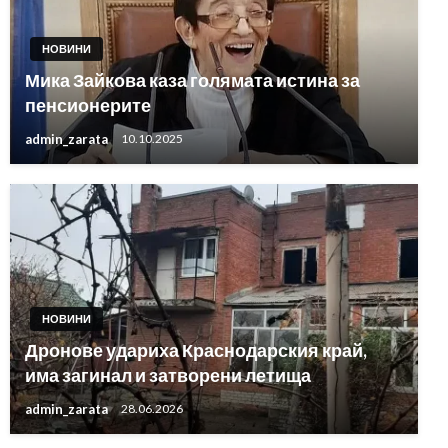
НОВИНИ
Мика Зайкова каза голямата истина за
пенсионерите
admin_zarata
10.10.2025
НОВИНИ
Дронове удариха Краснодарския край,
има загинал и затворени летища
admin_zarata
28.06.2026