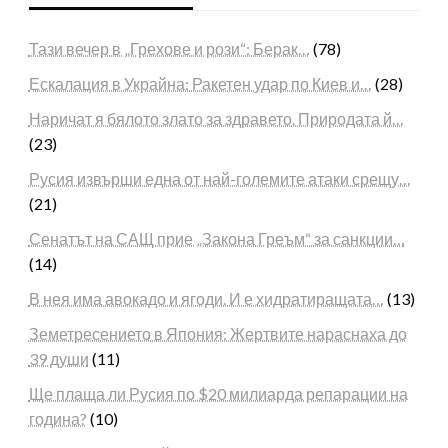
Тази вечер в „Грехове и рози“: Берак…
(78)
Ескалация в Украйна: Ракетен удар по Киев и…
(28)
Наричат я бялото злато за здравето. Природата й…
(23)
Русия извърши една от най-големите атаки срещу…
(21)
Сенатът на САЩ прие „Закона Греъм“ за санкции…
(14)
В нея има авокадо и ягоди. И е хидратиращата…
(13)
Земетресението в Япония: Жертвите нараснаха до
39 души
(11)
Ще плаща ли Русия по $20 милиарда репарации на
година?
(10)