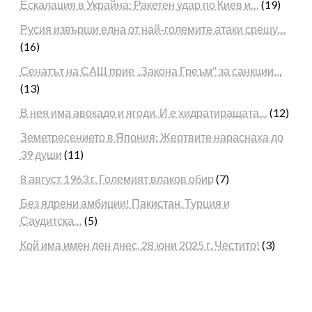
Ескалация в Украйна: Ракетен удар по Киев и…
(19)
Русия извърши една от най-големите атаки срещу…
(16)
Сенатът на САЩ прие „Закона Греъм“ за санкции…
(13)
В нея има авокадо и ягоди. И е хидратиращата…
(12)
Земетресението в Япония: Жертвите нараснаха до
39 души
(11)
8 август 1963 г. Големият влаков обир
(7)
Без ядрени амбиции! Пакистан, Турция и
Саудитска…
(5)
Кой има имен ден днес, 28 юни 2025 г. Честито!
(3)