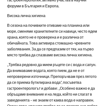
форуми в България и Европа.
Висока лична хигиена
В сезона на почивките отиваме на планина или
море, сменяме хранителните си навици, често ядем
храна, която не е проверена и е различна от
обичайната. Това активира стомашно-чревните
заболявания. За да се предпазим от тях, на първо
място трябва да спазваме висока лична хигиена.
„Трябва редовно да мием ръцете си с вода и сапун.
Да внимаваме водата, която пием, да не е от
непроверени източници. Препоръчвам през лятото
да се приема бутилирана вода“, посъветва
гастроентерологът и добави: „Особено важно е да
обръщаме внимание и на леда, който ни слагат в
заведенията – не знаем от каква вода е направен.
Освен това, храните трябва да са достатъчно добре