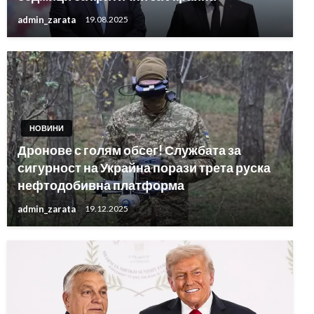
admin_zarata
19.08.2025
НОВИНИ
Дронове с голям обсег! Службата за
сигурност на Украйна порази трета руска
нефтодобивна платформа
admin_zarata
19.12.2025