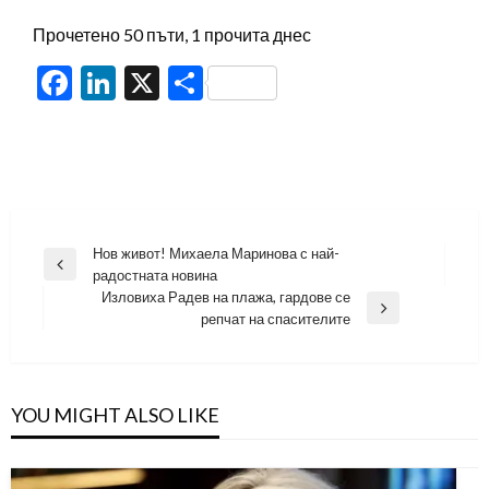
Прочетено 50 пъти, 1 прочита днес
Facebook
LinkedIn
X
Share
Навигация
Нов живот! Михаела Маринова с най-
Previous
радостната новина
Post
Изловиха Радев на плажа, гардове се
Next
репчат на спасителите
Post
YOU MIGHT ALSO LIKE