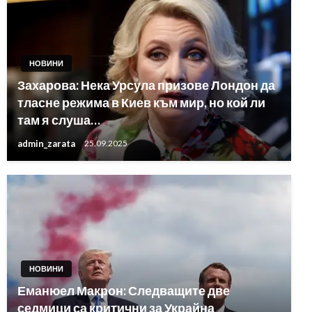
НОВИНИ
Захарова: Нека Урсула призове Лондон да
тласне режима в Киев към мир, но кой ли
там я слуша…
admin_zarata
25.09.2025
НОВИНИ
Еманюел Макрон: Следващите две
седмици са критични за Украйна