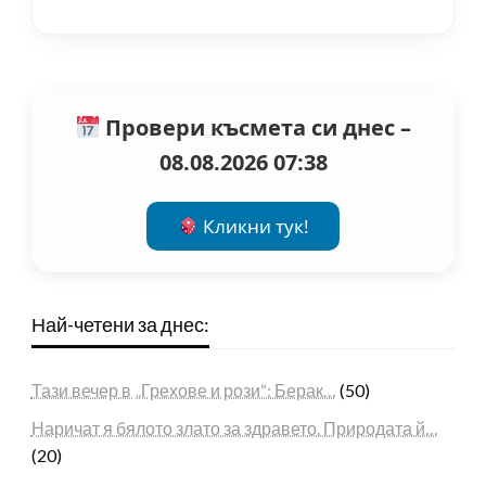
Провери късмета си днес –
08.08.2026 07:38
Кликни тук!
Най-четени за днес:
Тази вечер в „Грехове и рози“: Берак…
(50)
Наричат я бялото злато за здравето. Природата й…
(20)