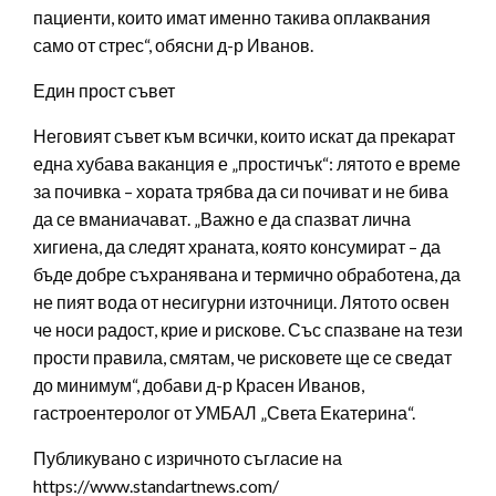
пациенти, които имат именно такива оплаквания
само от стрес“, обясни д-р Иванов.
Един прост съвет
Неговият съвет към всички, които искат да прекарат
една хубава ваканция е „простичък“: лятото е време
за почивка – хората трябва да си почиват и не бива
да се вманиачават. „Важно е да спазват лична
хигиена, да следят храната, която консумират – да
бъде добре съхранявана и термично обработена, да
не пият вода от несигурни източници. Лятото освен
че носи радост, крие и рискове. Със спазване на тези
прости правила, смятам, че рисковете ще се сведат
до минимум“, добави д-р Красен Иванов,
гастроентеролог от УМБАЛ „Света Екатерина“.
Публикувано с изричното съгласие на
https://www.standartnews.com/