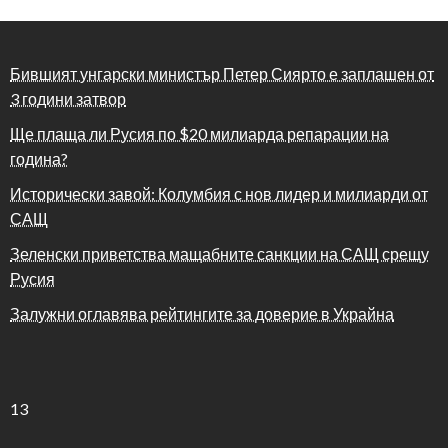
Бившият унгарски министър Петер Сиярто е заплашен от
3 години затвор
Ще плаща ли Русия по $20 милиарда репарации на
година?
Исторически завой: Колумбия с нов лидер и милиарди от
САЩ
Зеленски приветства мащабните санкции на САЩ срещу
Русия
Залужни оглавява рейтингите за доверие в Украйна
13