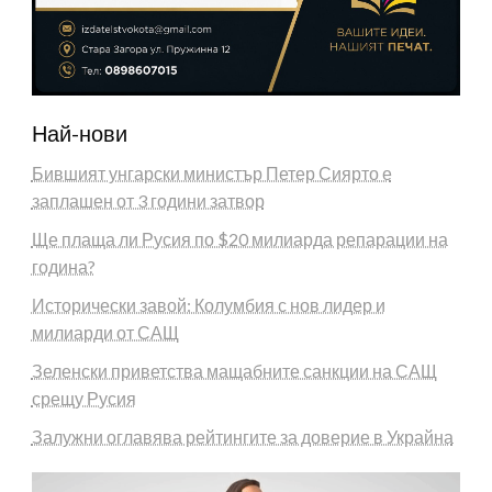
Най-нови
Бившият унгарски министър Петер Сиярто е
заплашен от 3 години затвор
Ще плаща ли Русия по $20 милиарда репарации на
година?
Исторически завой: Колумбия с нов лидер и
милиарди от САЩ
Зеленски приветства мащабните санкции на САЩ
срещу Русия
Залужни оглавява рейтингите за доверие в Украйна