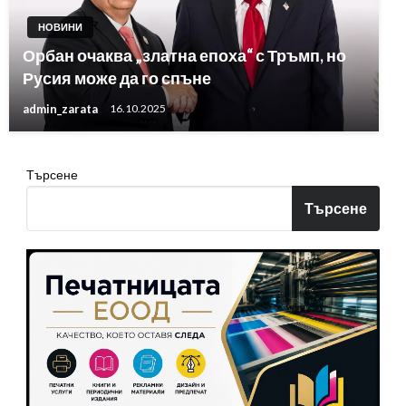
НОВИНИ
Орбан очаква „златна епоха“ с Тръмп, но
Русия може да го спъне
admin_zarata
16.10.2025
Търсене
Търсене