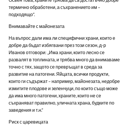
термично обработени, а съхранението им –
подходящо“.
Внимавайте с майонезата
На въпрос дали има ли специфични храни, които е
добре да бъдат избягвани през този сезон, д-р
Иванов отговори: „Има храни, които лесно се
развалят в топлината, и трябва много да внимаваме
точно с тях, защото се превръщат в среда за
развитие на патогени. Яйцата, всички продукти,
които ги съдържат – например, майонезата, недобре
измитите плодове и зеленчуци, по които също може
да има много патогени, храните, които не се
съхраняват правилно, уличната храна, будките по
заведения и т.н.“
Риск с царевицата