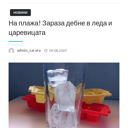
НОВИНИ
На плажа! Зараза дебне в леда и
царевицата
Posted
admin_zarata
09.08.2025
on