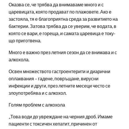
Оказва се, че трябва да внимаваме много и с
царевицата, която продават по плажовете. Ако е
застояла, тя е благоприятна среда за развитието на
бактерии. Затова трябва да се уверим, че водата, в
която се вари, е гореща, и самата царевица е току-
що приготвена.
Много е важно през летния сезон да се внимава и с
алкохола.
Освен множеството гастроентерити и диарични
оплаквания – гадене, повръщане, вирусни
инфекции и други, през летните месеци често се
злоупотребява и с алкохол.
Голям проблем с алкохола
„Това води до увреждане на черния дроб. Имаме
пациенти с токсичен хепатит, причинен от