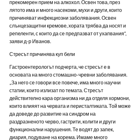
прекомерен прием на алкохол. Освен това, през
лятото има и много насекоми, мухи и други, които
причиняват инфекциозни заболявания. Освен
слънцезащитни кремове, хората трябва да носят и
репеленти, с които да се предпазват от ухапвания“,
заяви д-р Иванов.
Стресът причинява куп бели
Гастроентерологът подчерта, че стресът е в
основата на много стомашно-чревни заболявания.
„За него се говори все повече, има много научни
статии, които излизат по темата. Стресът
действително кара организма ни да отделя хормони,
които влияят на червата и перисталтиката. Той може
да доведе до развитие на синдром на
раздразненото черво, гастрити, колити и други
функционални нарушения. Те водят до запек,
диария, подуване на корема. Имаме много