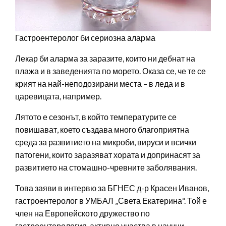
Гастроентеролог би сериозна аларма
Лекар би аларма за заразите, които ни дебнат на
плажа и в заведенията по морето. Оказа се, че те се
крият на най-неподозирани места – в леда и в
царевицата, например.
Лятото е сезонът, в който температурите се
повишават, което създава много благоприятна
среда за развитието на микроби, вируси и всички
патогени, които заразяват хората и допринасят за
развитието на стомашно-чревните заболявания.
Това заяви в интервю за БГНЕС д-р Красен Иванов,
гастроентеролог в УМБАЛ „Света Екатерина“. Той е
член на Европейското дружество по
гастроентерология, активно участва в научни