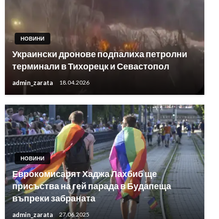
НОВИНИ
Украински дронове подпалиха петролни
терминали в Тихорецк и Севастопол
admin_zarata
18.04.2026
НОВИНИ
Еврокомисарят Хаджа Лахбиб ще
присъства на гей парада в Будапеща
въпреки забраната
admin_zarata
27.06.2025