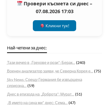
Провери късмета си днес –
07.08.2026 17:03
Кликни тук!
Най-четени за днес:
Тази вечер в „Грехове и рози“: Берак…
(240)
Военен анализатор заяви, че Северна Корея е…
(75)
Sky News: Срещу Германия бе извършена
сериозна…
(59)
Днес в епизода на „Доброта“: Мурат…
(51)
„В името на сина ми“ днес: Сема…
(47)