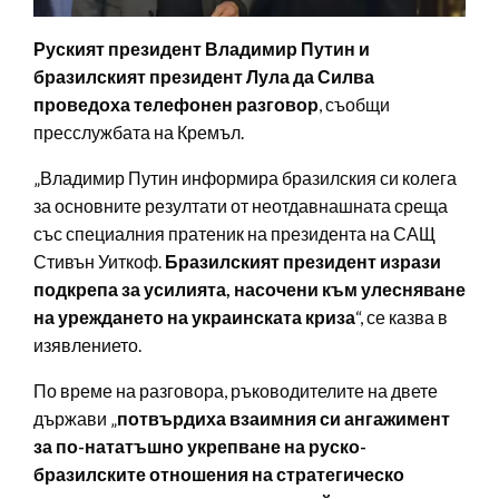
Руският президент Владимир Путин и
бразилският президент Лула да Силва
проведоха телефонен разговор
, съобщи
пресслужбата на Кремъл.
„Владимир Путин информира бразилския си колега
за основните резултати от неотдавнашната среща
със специалния пратеник на президента на САЩ
Стивън Уиткоф.
Бразилският президент изрази
подкрепа за усилията, насочени към улесняване
на уреждането на украинската криза
“, се казва в
изявлението.
По време на разговора, ръководителите на двете
държави „
потвърдиха взаимния си ангажимент
за по-нататъшно укрепване на руско-
бразилските отношения на стратегическо