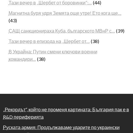
Тази вечер в „Шербет от боровинки“:…
(44)
Магнитна буря удря Земята още утре! Ето кога ще…
(43)
САЩ санкционираха Куба, българското МВнР с…
(39)
Тази вечер в епизода на „Шербет от…
(38)
В Украйна: Путин смени ключови военни
командири…
(38)
„Рекордът“, който не променя картината: България пак е в
R&D периферията
Руската армия: Продължаваме ударите по украински