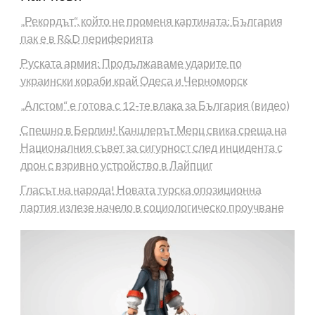
„Рекордът“, който не променя картината: България
пак е в R&D периферията
Руската армия: Продължаваме ударите по
украински кораби край Одеса и Черноморск
„Алстом“ е готова с 12-те влака за България (видео)
Спешно в Берлин! Канцлерът Мерц свика среща на
Националния съвет за сигурност след инцидента с
дрон с взривно устройство в Лайпциг
Гласът на народа! Новата турска опозиционна
партия излезе начело в социологическо проучване