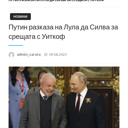
НОВИНИ
Путин разказа на Лула да Силва за
срещата с Уиткоф
Posted
admin_zarata
09.08.2025
on