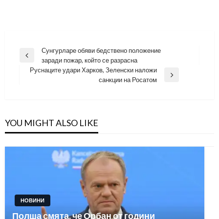
Навигация
Сунгурларе обяви бедствено положение
Previous
заради пожар, който се разрасна
Post
Руснаците удари Харков, Зеленски наложи
Next
санкции на Росатом
Post
YOU MIGHT ALSO LIKE
НОВИНИ
Полша смята, че Орбан от години