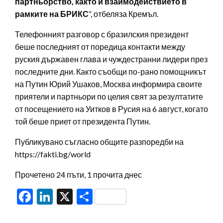
партньорство, както и взаимодействието в
рамките на БРИКС
“, отбеляза Кремъл.
Телефонният разговор с бразилския президент
беше последният от поредица контакти между
руския държавен глава и чуждестранни лидери през
последните дни. Както съобщи по-рано помощникът
на Путин Юрий Ушаков, Москва информира своите
приятели и партньори по целия свят за резултатите
от посещението на Уитков в Русия на 6 август, когато
той беше приет от президента Путин.
Публикувано съгласно общите разпоредби на
https://fakti.bg/world
Прочетено 24 пъти, 1 прочита днес
Facebook
LinkedIn
X
Share