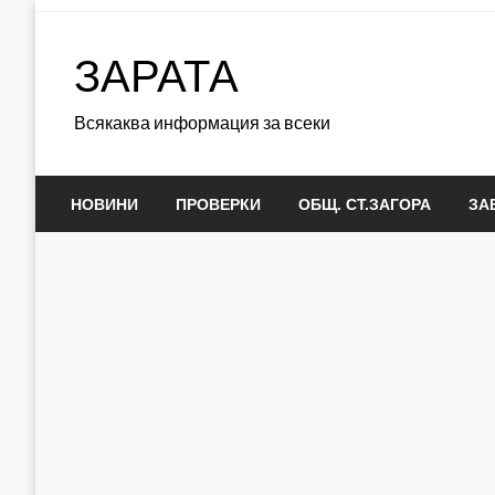
Skip
to
ЗАРАТА
content
Всякаква информация за всеки
НОВИНИ
ПРОВЕРКИ
ОБЩ. СТ.ЗАГОРА
ЗА