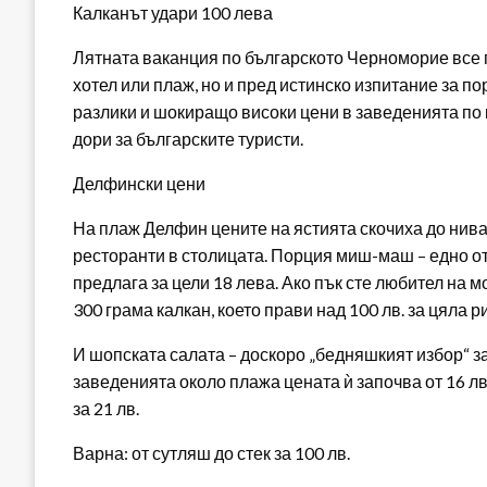
Калканът удари 100 лева
Лятната ваканция по българското Черноморие все п
хотел или плаж, но и пред истинско изпитание за п
разлики и шокиращо високи цени в заведенията по 
дори за българските туристи.
Делфински цени
На плаж Делфин цените на ястията скочиха до нива,
ресторанти в столицата. Порция миш-маш – едно от 
предлага за цели 18 лева. Ако пък сте любител на мо
300 грама калкан, което прави над 100 лв. за цяла р
И шопската салата – доскоро „бедняшкият избор“ за
заведенията около плажа цената ѝ започва от 16 лв.
за 21 лв.
Варна: от сутляш до стек за 100 лв.