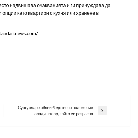
есто надвишава очакванията и ги принуждава да
 опции като квартири с кухня или хранене в
tandartnews.com/
Сунгурларе обяви бедствено положение
Next
заради пожар, който се разрасна
Post