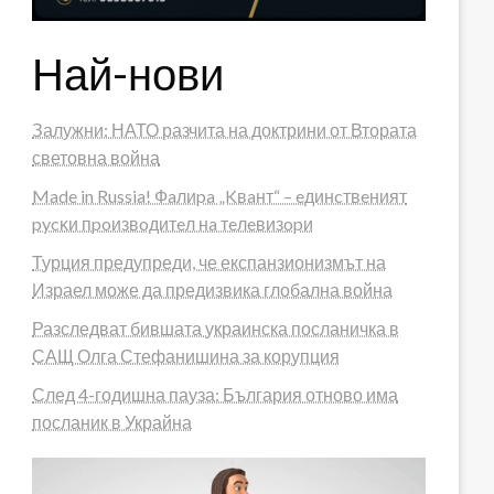
Най-нови
Залужни: НАТО разчита на доктрини от Втората
световна война
Made in Russia! Фaлиpa „Kвaнт“ – eдинcтвeният
pycĸи пpoизвoдитeл нa тeлeвизopи
Турция предупреди, че експанзионизмът на
Израел може да предизвика глобална война
Разследват бившата украинска посланичка в
САЩ Олга Стефанишина за корупция
След 4-годишна пауза: България отново има
посланик в Украйна