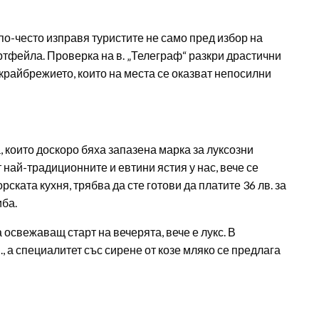
о-често изправя туристите не само пред избор на
ортфейла. Проверка на в. „Телеграф“ разкри драстични
крайбрежието, които на места се оказват непосилни
 които доскоро бяха запазена марка за луксозни
най-традиционните и евтини ястия у нас, вече се
рската кухня, трябва да сте готови да платите 36 лв. за
иба.
 освежаващ старт на вечерята, вече е лукс. В
, а специалитет със сирене от козе мляко се предлага