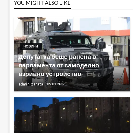
YOU MIGHT ALSO LIKE
НОВИНИ
Депутатка беше ранена в
парламента от самоделно
взривно устройство
admin_zarata
09.01.2026