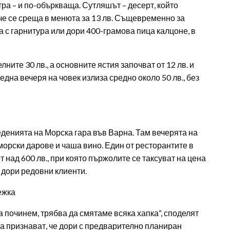
ра – и по-объркваща. Сутляшът – десерт, който
ече се среща в менюта за 13 лв. Същевременно за
 с гарнитура или дори 400-грамова пица калцоне, в
ните 30 лв., а основните ястия започват от 12 лв. и
 една вечеря на човек излиза средно около 50 лв., без
еденията на Морска гара във Варна. Там вечерята на
 морски дарове и чаша вино. Един от ресторантите в
 над 600 лв., при която пържолите се таксуват на цена
а дори редовни клиенти.
ежка
а починем, трябва да смятаме всяка хапка“, споделят
а признават, че дори с предварително планиран