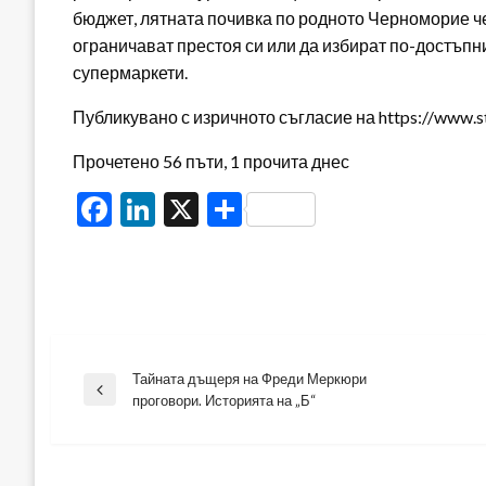
бюджет, лятната почивка по родното Черноморие ч
ограничават престоя си или да избират по-достъпни
супермаркети.
Публикувано с изричното съгласие на https://www.s
Прочетено 56 пъти, 1 прочита днес
Facebook
LinkedIn
X
Share
Тайната дъщеря на Фреди Меркюри
Навигация
Previous
проговори. Историята на „Б“
Post