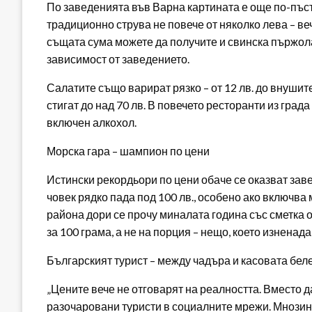
По заведенията във Варна картината е още по-пъст
традиционно струва не повече от няколко лева – в
същата сума можете да получите и свинска пържола
зависимост от заведението.
Салатите също варират рязко – от 12 лв. до внушител
стигат до над 70 лв. В повечето ресторанти из града
включен алкохол.
Морска гара – шампион по цени
Истински рекордьори по цени обаче се оказват зав
човек рядко пада под 100 лв., особено ако включва
района дори се прочу миналата година със сметка от
за 100 грама, а не на порция – нещо, което изненад
Българският турист – между чадъра и касовата бел
„Цените вече не отговарят на реалността. Вместо д
разочаровани туристи в социалните мрежи. Мнозин