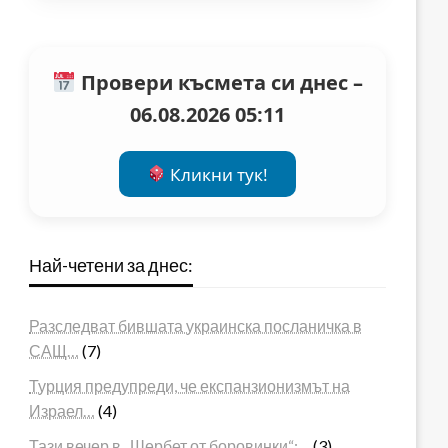
Провери късмета си днес –
06.08.2026 05:11
Кликни тук!
Най-четени за днес:
Разследват бившата украинска посланичка в
САЩ…
(7)
Турция предупреди, че експанзионизмът на
Израел…
(4)
Тази вечер в „Шербет от боровинки“:…
(3)