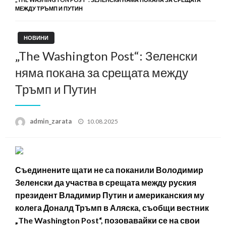
МЕЖДУ ТРЪМП И ПУТИН
НОВИНИ
„The Washington Post“: Зеленски
няма покана за срещата между
Тръмп и Путин
Posted
admin_zarata
10.08.2025
on
Съединените щати не са поканили Володимир
Зеленски да участва в срещата между руския
президент Владимир Путин и американския му
колега Доналд Тръмп в Аляска, съобщи вестник
„The Washington Post“, позовавайки се на свои