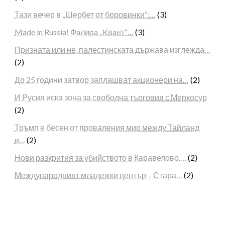
Тази вечер в „Шербет от боровинки“:…
(3)
Made in Russia! Фaлиpa „Kвaнт“…
(3)
Призната или не, палестинската държава изглежда…
(2)
До 25 години затвор заплашват акционери на…
(2)
И Русия иска зона за свободна търговия с Меркосур
(2)
Тръмп е бесен от проваления мир между Тайланд
и…
(2)
Нови разкрития за убийството в Каравелово.…
(2)
Международният младежки център – Стара…
(2)