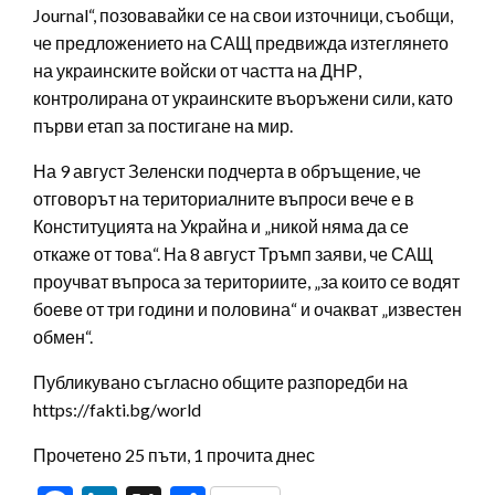
Journal“, позовавайки се на свои източници, съобщи,
че предложението на САЩ предвижда изтеглянето
на украинските войски от частта на ДНР,
контролирана от украинските въоръжени сили, като
първи етап за постигане на мир.
На 9 август Зеленски подчерта в обръщение, че
отговорът на териториалните въпроси вече е в
Конституцията на Украйна и „никой няма да се
откаже от това“. На 8 август Тръмп заяви, че САЩ
проучват въпроса за териториите, „за които се водят
боеве от три години и половина“ и очакват „известен
обмен“.
Публикувано съгласно общите разпоредби на
https://fakti.bg/world
Прочетено 25 пъти, 1 прочита днес