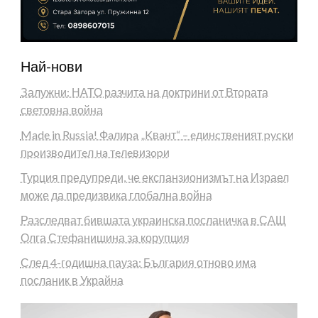
Най-нови
Залужни: НАТО разчита на доктрини от Втората
световна война
Made in Russia! Фaлиpa „Kвaнт“ – eдинcтвeният pycĸи
пpoизвoдитeл нa тeлeвизopи
Турция предупреди, че експанзионизмът на Израел
може да предизвика глобална война
Разследват бившата украинска посланичка в САЩ
Олга Стефанишина за корупция
След 4-годишна пауза: България отново има
посланик в Украйна