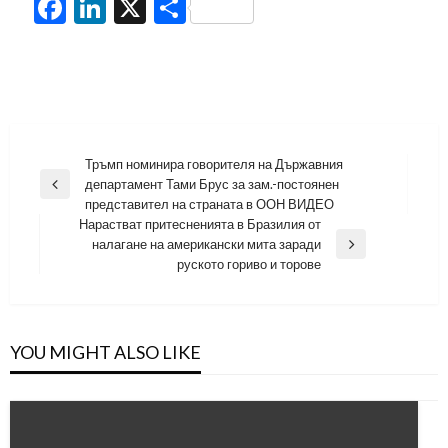
Facebook
LinkedIn
X
Share
Навигация
Тръмп номинира говорителя на Държавния
департамент Тами Брус за зам.-постоянен
Previous
представител на страната в ООН ВИДЕО
Post
Нарастват притесненията в Бразилия от
налагане на американски мита заради
Next
руското гориво и торове
Post
YOU MIGHT ALSO LIKE