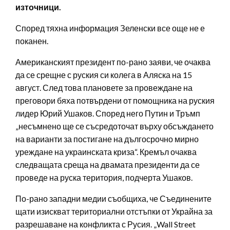
източници.
Според тяхна информация Зеленски все още не е
поканен.
Американският президент по-рано заяви, че очаква
да се срещне с руския си колега в Аляска на 15
август. След това плановете за провеждане на
преговори бяха потвърдени от помощника на руския
лидер Юрий Ушаков. Според него Путин и Тръмп
„несъмнено ще се съсредоточат върху обсъждането
на варианти за постигане на дългосрочно мирно
уреждане на украинската криза“. Кремъл очаква
следващата среща на двамата президенти да се
проведе на руска територия, подчерта Ушаков.
По-рано западни медии съобщиха, че Съединените
щати изискват териториални отстъпки от Украйна за
разрешаване на конфликта с Русия. „Wall Street