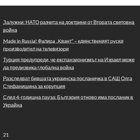
Залужни: НАТО разчита на доктрини от Втората световна
война
Made in Russia! Фaлиpa „Kвaнт“ – eдинcтвeният pycĸи
пpoизвoдитeл нa тeлeвизopи
Турция предупреди, че експанзионизмът на Израел може
да предизвика глобална война
Разследват бившата украинска посланичка в САЩ Олга
Стефанишина за корупция
След 4-годишна пауза: България отново има посланик в
Украйна
21