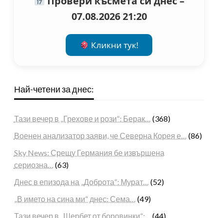
Провери късмета си днес –
07.08.2026 21:20
Кликни тук!
Най-четени за днес:
Тази вечер в „Грехове и рози“: Берак…
(368)
Военен анализатор заяви, че Северна Корея е…
(86)
Sky News: Срещу Германия бе извършена
сериозна…
(63)
Днес в епизода на „Доброта“: Мурат…
(52)
„В името на сина ми“ днес: Сема…
(49)
Тази вечер в „Шербет от боровинки“:…
(44)