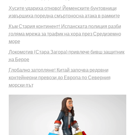
Хусите удариха отново! Йеменските бунтовници
извършиха поредна смъртоносна атака в рамките
Към Стария континент! Испанската полиция разби
голяма мрежа за трафик на хора през Средиземно
море
Локомотив (Стара Загора) привлече бивш защитник
на Берое
Глобално затопляне! Китай започва редовни
контейнерни превози до Европа по Северния
морски път