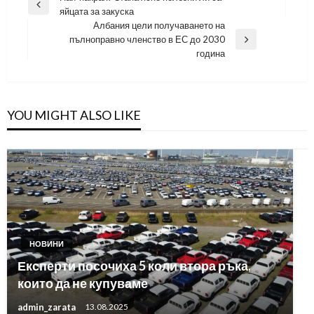
Previous
яйцата за закуска
Post
Албания цели получаването на
пълноправно членство в ЕС до 2030
Next
година
Post
YOU MIGHT ALSO LIKE
НОВИНИ
Експерти посочиха 5 коли втора ръка,
които да не купуваме
admin_zarata
13.08.2025