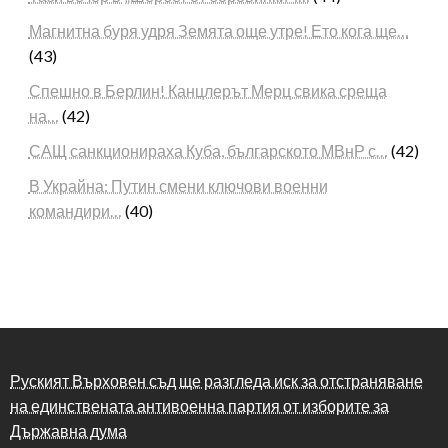
Магнитна буря удря Земята още утре! Ето кога ще…
(43)
Спешно в Берлин! Канцлерът Мерц свика среща
на…
(42)
САЩ санкционираха Куба, българското МВнР с…
(42)
В Украйна: Путин смени ключови военни
командири…
(40)
Руският Върховен съд ще разгледа иск за отстраняване
на единствената антивоенна партия от изборите за
Държавна дума