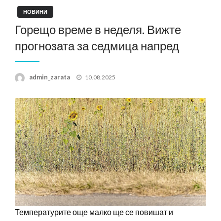
НОВИНИ
Горещо време в неделя. Вижте
прогнозата за седмица напред
Posted
admin_zarata
10.08.2025
on
Температурите още малко ще се повишат и