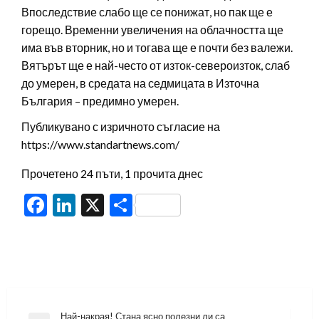
Впоследствие слабо ще се понижат, но пак ще е
горещо. Временни увеличения на облачността ще
има във вторник, но и тогава ще е почти без валежи.
Вятърът ще е най-често от изток-североизток, слаб
до умерен, в средата на седмицата в Източна
България – предимно умерен.
Публикувано с изричното съгласие на
https://www.standartnews.com/
Прочетено 24 пъти, 1 прочита днес
Facebook
LinkedIn
X
Share
Навигация
Най-накрая! Стана ясно полезни ли са