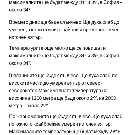
максималните ще бъдат между 34° и 39°, в София –
около 34°
Времето днес ще бъде слънчево. Ще духа слаб до
умерен, в югоизточните райони и временно силен
източен вятър.
Температурите още малко ще се повишат и
максималните ще бъдат между 34° и 39°, в София –
около 34°.
В планините ще бъде слънчево. Ще духа слаб, по
високите части до умерен вятър от север-
североизток. Максималната температура на
височина 1200 метра ще бъде около 29°, на 2000
метра – около 22°.
По Черноморието ще бъде слънчево. Ще духа слаб,
по южното крайбрежие умерен източен вятър.
Максималните температури ще бъдат между 29° и