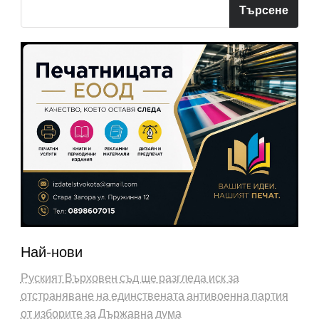
Търсене
Най-нови
Руският Върховен съд ще разгледа иск за
отстраняване на единствената антивоенна партия
от изборите за Държавна дума