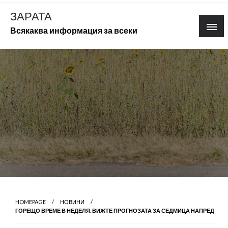
Skip
ЗАРАТА
to
Всякаква информация за всеки
content
HOMEPAGE
НОВИНИ
ГОРЕЩО ВРЕМЕ В НЕДЕЛЯ. ВИЖТЕ ПРОГНОЗАТА ЗА СЕДМИЦА НАПРЕД