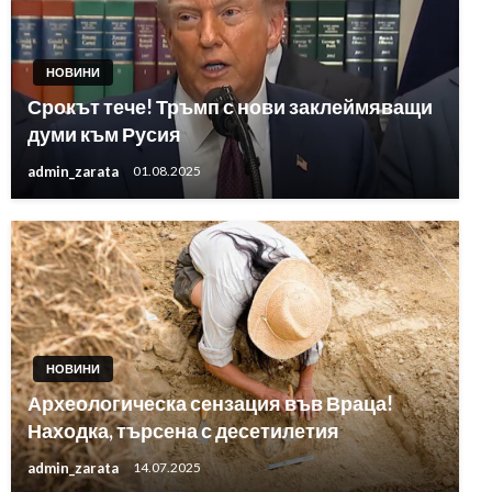
НОВИНИ
Срокът тече! Тръмп с нови заклеймяващи
думи към Русия
admin_zarata
01.08.2025
НОВИНИ
Археологическа сензация във Враца!
Находка, търсена с десетилетия
admin_zarata
14.07.2025