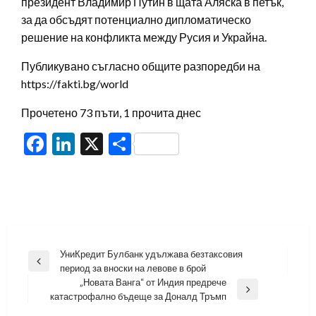
президент Владимир Путин в щата Аляска в петък,
за да обсъдят потенциално дипломатическо
решение на конфликта между Русия и Украйна.
Публикувано съгласно общите разпоредби на
https://fakti.bg/world
Прочетено 73 пъти, 1 прочита днес
Facebook
LinkedIn
X
Share
Навигация
УниКредит Булбанк удължава безтаксовия
Previous
период за вноски на левове в брой
Post
„Новата Ванга“ от Индия предрече
Next
катастрофално бъдеще за Доналд Тръмп
Post