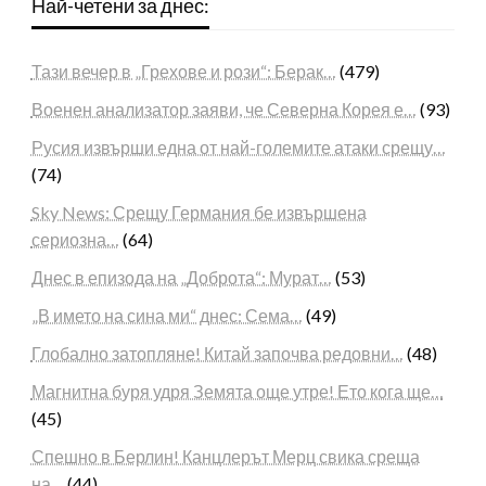
Най-четени за днес:
Тази вечер в „Грехове и рози“: Берак…
(479)
Военен анализатор заяви, че Северна Корея е…
(93)
Русия извърши една от най-големите атаки срещу…
(74)
Sky News: Срещу Германия бе извършена
сериозна…
(64)
Днес в епизода на „Доброта“: Мурат…
(53)
„В името на сина ми“ днес: Сема…
(49)
Глобално затопляне! Китай започва редовни…
(48)
Магнитна буря удря Земята още утре! Ето кога ще…
(45)
Спешно в Берлин! Канцлерът Мерц свика среща
на…
(44)