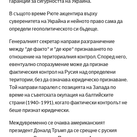
гаранции за сигурността на Украйна.
В същото време Рюте акцентира върху
суверенитета на Украйна и нейното право сама да
определи геополитическото си бъдеще.
Генералният секретар направи разграничение
между "де факто" и "де юре" признаването по
отношение на териториалния контрол. Според него,
евентуално споразумение може да признае
фактическия контрол на Русия над определени
територии, без да означава юридическо признаване.
Той направи паралел с позицията на Запада по
време на съветската окупация на балтийските
страни (1940–1991), когато фактически контролът не
беше признат юридически.
Междувременно се очаква американският
президент Доналд Тръмп да се срещне с руския