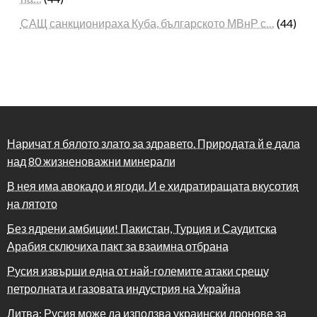
САЩ санкционираха Куба, българското МВнР с…
(44)
Наричат я бялото злато за здравето. Природата й е дала
над 80 жизненоважни минерали
В нея има авокадо и ягоди. И е хидратиращата вкусотия
на лятото
Без ядрени амбиции! Пакистан, Турция и Саудитска
Арабия сключиха пакт за взаимна отбрана
Русия извърши една от най-големите атаки срещу
петролната и газовата индустрия на Украйна
Литва: Русия може да използва украински дронове за