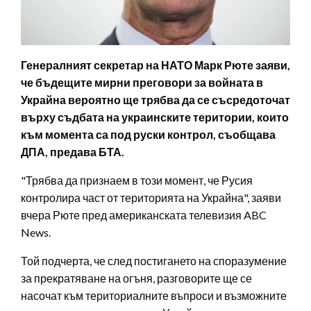
Генералният секретар на НАТО Марк Рюте заяви,
че бъдещите мирни преговори за войната в
Украйна вероятно ще трябва да се съсредоточат
върху съдбата на украинските територии, които
към момента са под руски контрол, съобщава
ДПА, предава БТА.
"Трябва да признаем в този момент, че Русия
контролира част от територията на Украйна", заяви
вчера Рюте пред американската телевизия ABC
News.
Той подчерта, че след постигането на споразумение
за прекратяване на огъня, разговорите ще се
насочат към териториалните въпроси и възможните