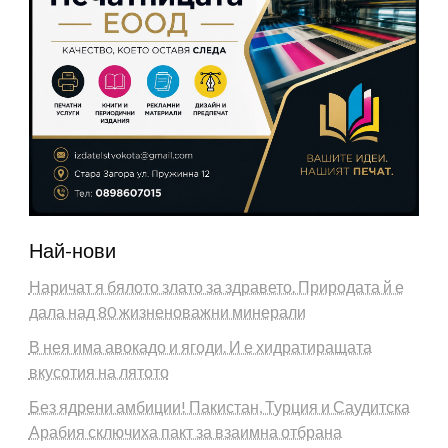
Най-нови
Наричат я бялото злато за здравето. Природата й е
дала над 80 жизненоважни минерали
В нея има авокадо и ягоди. И е хидратиращата
вкусотия на лятото
Без ядрени амбиции! Пакистан, Турция и Саудитска
Арабия сключиха пакт за взаимна отбрана