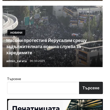
НОВИНИ
Масови протести в Йерусалим срещу
задължителната военна служба за
харедимите
admin_zarata
30.10.2025
Търсене
Търсене