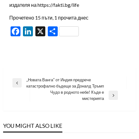
издателя на https://fakti.bg/life
Прочетено 15 пъти, 1 прочита днес
Facebook
LinkedIn
X
Share
Навигация
„Новата Ванга“ от Индия предрече
Previous
катастрофално бъдеще за Доналд Тръмп
Post
Чудо в родното небе! Къде е
Next
мистерията
Post
YOU MIGHT ALSO LIKE