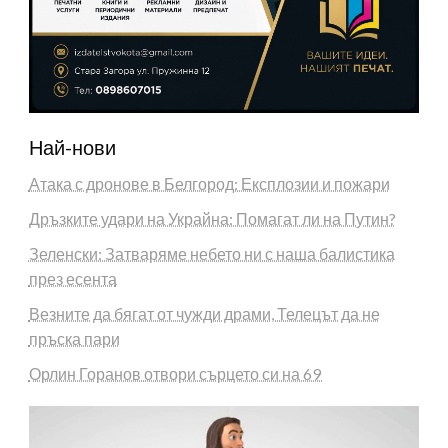
Най-нови
Атака с дронове в Белгород: Експлозии и пожари
Дръзките удари на Украйна: Помагат ли на Путин?
Зеленски: Затваряме небето ни с наша балистика
през есента
Везните да бягат от чужди драми, Телецът да не
пръска пари
Орлин Горанов отвори сърцето си на 69