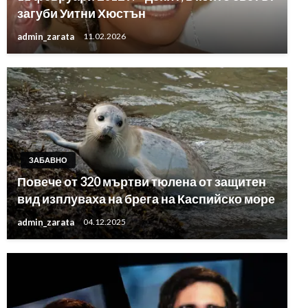
загуби Уитни Хюстън
admin_zarata
11.02.2026
ЗАБАВНО
Повече от 320 мъртви тюлена от защитен
вид изплуваха на брега на Каспийско море
admin_zarata
04.12.2025