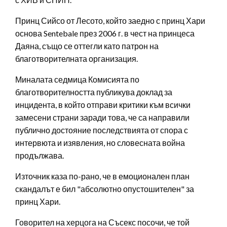
Принц Сийсо от Лесото, който заедно с принц Хари
основа Sentebale през 2006 г. в чест на принцеса
Даяна, също се оттегли като патрон на
благотворителната организация.
Миналата седмица Комисията по
благотворителността публикува доклад за
инцидента, в който отправи критики към всички
замесени страни заради това, че са направили
публично достояние последствията от спора с
интервюта и изявления, но словесната война
продължава.
Източник каза по-рано, че в емоционален план
скандалът е бил "абсолютно опустошителен" за
принц Хари.
Говорител на херцога на Съсекс посочи, че той