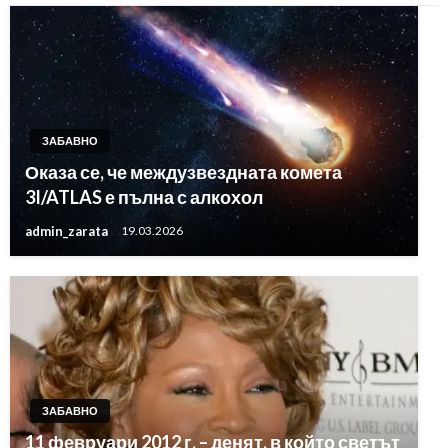
ЗАБАВНО
Оказа се, че междузвездната комета
3I/ATLAS е пълна с алкохол
admin_zarata
19.03.2026
ЗАБАВНО
11 февруари 2012 г. – денят, в който светът