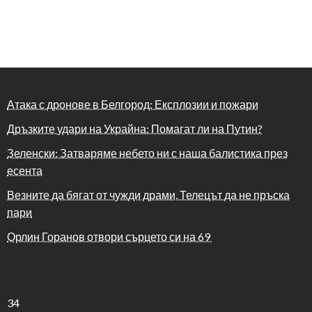
Атака с дронове в Белгород: Експлозии и пожари
Дръзките удари на Украйна: Помагат ли на Путин?
Зеленски: Затваряме небето ни с наша балистика през
есента
Везните да бягат от чужди драми, Телецът да не пръска
пари
Орлин Горанов отвори сърцето си на 69
34