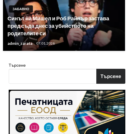
ЗАБАВНО
Синът на Мишел и Роб Райнър застава
пред съда днес за убийството на
родителите си
admin_zarata
07.01.2026
Търсене
Търсене