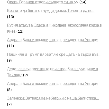
Орлин Горанов отвори сърцето си на 69
(14)
Везните да бягат от чужди драми, Телецът да не…
(13)
Русия атакува Одеса и Николаев, екологична криза в
Киев
(12)
Андраш Бака е номиниран за президент на Унгария
(11)
Пашинян и Тръмп вярват, че срещата на върха във…
(9)
Девет са вече жертвите при стрелбата в училище в
Тайланд
(9)
Андраш Бака е номиниран за президент на Унгария
(8)
Зеленски: Затваряме небето ни с наша балистика…
(7)