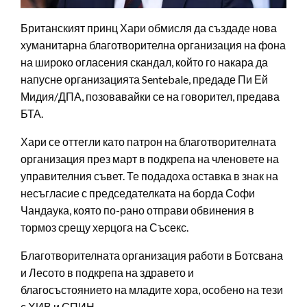
Британският принц Хари обмисля да създаде нова
хуманитарна благотворителна организация на фона
на широко огласения скандал, който го накара да
напусне организацията Sentebale, предаде Пи Ей
Мидия/ДПА, позовавайки се на говорител, предава
БТА.
Хари се оттегли като патрон на благотворителната
организация през март в подкрепа на членовете на
управителния съвет. Те подадоха оставка в знак на
несъгласие с председателката на борда Софи
Чандаука, която по-рано отправи обвинения в
тормоз срещу херцога на Съсекс.
Благотворителната организация работи в Ботсвана
и Лесото в подкрепа на здравето и
благосъстоянието на младите хора, особено на тези
с ХИВ и СПИН.