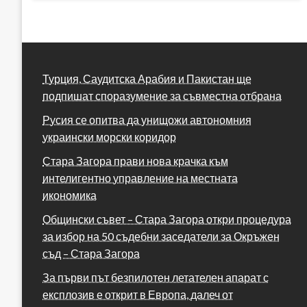
Турция, Саудитска Арабия и Пакистан ще
подпишат споразумение за съвместна отбрана
Русия се опитва да унищожи автономния
украински морски коридор
Стара Загора прави нова крачка към
интелигентно управление на местната
икономика
Общински съвет – Стара Загора откри процедура
за избор на 50 съдебни заседатели за Окръжен
съд – Стара Загора
За първи път безпилотен летателен апарат с
експлозив е открит в Европа, далеч от