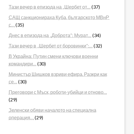
Тази вечер в епизода на „Шербет от…
(37)
САЩ санкционираха Куба, българското МВнР
с…
(35)
Днес в епизода на „Доброта“: Мурат…
(34)
Тази вечер в „Шербет от боровинки“:…
(32)
В Украйна: Путин смени ключови военни
командири…
(30)
Министър Шишков взриви ефира. Разкри как
се…
(30)
Преговори с Мъск, роботи-убийци и отново…
(29)
Зеленски обяви началото на специална
операция…
(29)