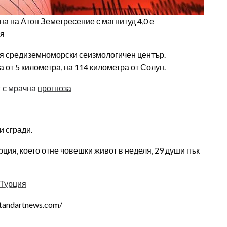
на на Атон Земетресение с магнитуд 4,0 е
ия
кия средиземноморски сеизмологичен център.
 от 5 километра, на 114 километра от Солун.
 с мрачна прогноза
и сгради.
ция, което отне човешки живот в неделя, 29 души пък
 Турция
tandartnews.com/