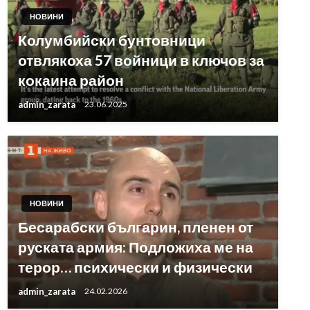
НОВИНИ
Колумбийски бунтовници
отвлякоха 57 войници в ключов за
кокаина район
admin_zarata
23.06.2025
НОВИНИ
Бесарабски българин, пленен от
руската армия: Подложиха ме на
терор… психически и физически
admin_zarata
24.02.2026