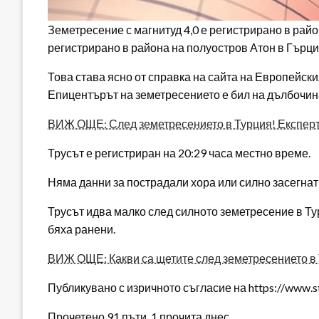
Земетресение с магнитуд 4,0 е регистрирано в райо
регистрирано в района на полуостров Атон в Гърц
Това става ясно от справка на сайта на Европейс
Епицентърът на земетресението е бил на дълбочина
ВИЖ ОЩЕ: След земетресението в Турция! Експерт
Трусът е регистриран на 20:29 часа местно време.
Няма данни за пострадали хора или силно засегнат
Трусът идва малко след силното земетресение в Тур
бяха ранени.
ВИЖ ОЩЕ: Какви са щетите след земетресението в
Публикувано с изричното съгласие на https://www.s
Прочетено 91 пъти, 1 прочита днес