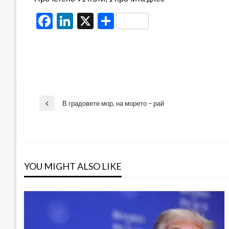
Facebook
LinkedIn
X
Share
Навигация
В градовете мор, на морето – рай
Previous
Post
YOU MIGHT ALSO LIKE