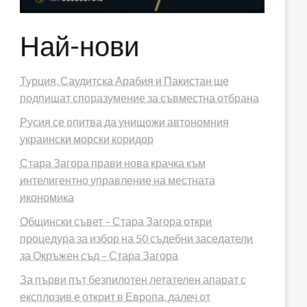
Най-нови
Турция, Саудитска Арабия и Пакистан ще
подпишат споразумение за съвместна отбрана
Русия се опитва да унищожи автономния
украински морски коридор
Стара Загора прави нова крачка към
интелигентно управление на местната
икономика
Общински съвет – Стара Загора откри
процедура за избор на 50 съдебни заседатели
за Окръжен съд – Стара Загора
За първи път безпилотен летателен апарат с
експлозив е открит в Европа, далеч от