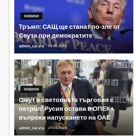
НОВИНИ
Тръмп: САЩ ще станат по-зле от
Сеута при демократите
admin_zarata
01.08.2026
НОВИНИ
Смут в световната търговия с
петрол! Русия остава в ОПЕК+
въпреки напускането на ОАЕ
admin_zarata
29.04.2026