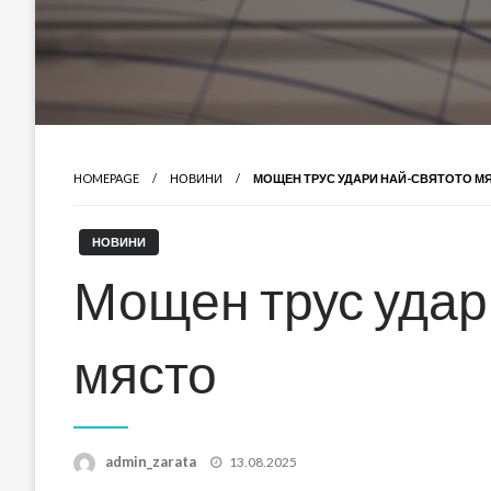
HOMEPAGE
НОВИНИ
МОЩЕН ТРУС УДАРИ НАЙ-СВЯТОТО М
НОВИНИ
Мощен трус удар
място
Posted
admin_zarata
13.08.2025
on