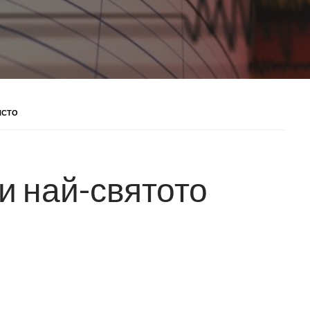
ЯСТО
и най-святото