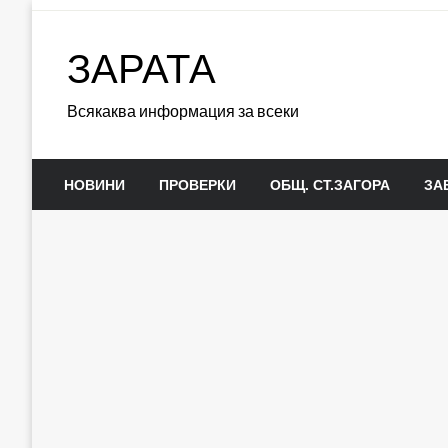
Skip
to
ЗАРАТА
content
Всякаква информация за всеки
НОВИНИ
ПРОВЕРКИ
ОБЩ. СТ.ЗАГОРА
ЗА