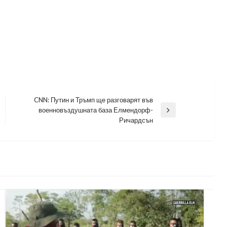
CNN: Путин и Тръмп ще разговарят във
военновъздушната база Елмендорф-
Next
Ричардсън
Post