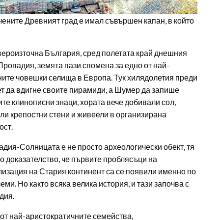
учените Древният град е имал съвършен капан, в който
ероизточна България, сред полетата край днешния
Провадия, земята пази спомена за едно от най-
ите човешки селища в Европа. Тук хилядолетия преди
т да вдигне своите пирамиди, а Шумер да запише
те клинописни знаци, хората вече добивали сол,
ли крепостни стени и живеели в организирана
ост.
дия-Солницата е не просто археологически обект, тя
о доказателство, че първите проблясъци на
изация на Стария континент са се появили именно по
земи. Но както всяка велика история, и тази започва с
дия.
от най-аристократичните семейства,