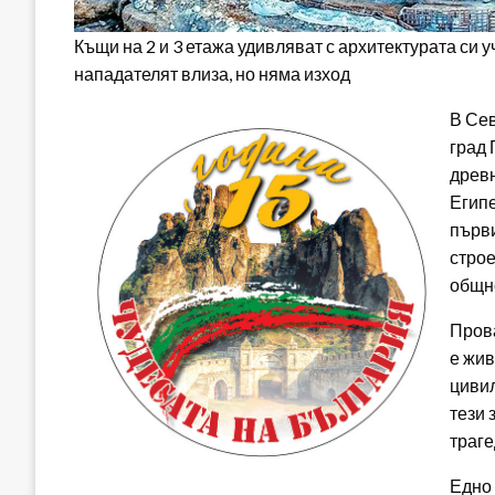
Къщи на 2 и 3 етажа удивляват с архитектурата си 
нападателят влиза, но няма изход
В Сев
град 
древн
Египе
първи
строе
общн
Прова
е жив
цивил
тези 
траге
Едно 