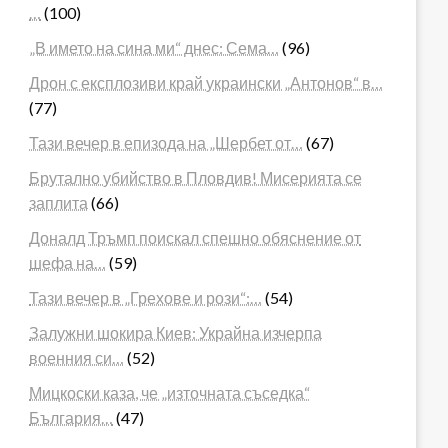
…
(100)
„В името на сина ми“ днес: Сема…
(96)
Дрон с експлозиви край украински „Антонов“ в…
(77)
Тази вечер в епизода на „Шербет от…
(67)
Брутално убийство в Пловдив! Мисерията се
заплита
(66)
Доналд Тръмп поискал спешно обяснение от
шефа на…
(59)
Тази вечер в „Грехове и рози“:…
(54)
Залужни шокира Киев: Украйна изчерпа
военния си…
(52)
Мицкоски каза, че „източната съседка“
България…
(47)