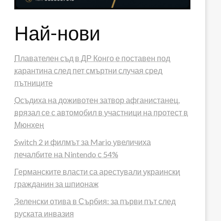
Най-нови
Плавателен съд в ДР Конго е поставен под
карантина след пет смъртни случая сред
пътниците
Осъдиха на доживотен затвор афганистанец,
врязал се с автомобил в участници на протест в
Мюнхен
Switch 2 и филмът за Mario увеличиха
печалбите на Nintendo с 54%
Германските власти са арестували украински
гражданин за шпионаж
Зеленски отива в Сърбия: за първи път след
руската инвазия