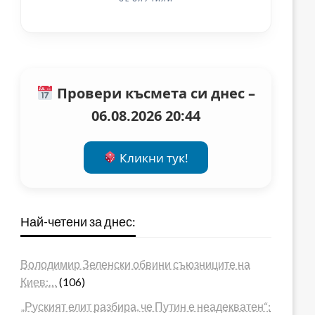
Провери късмета си днес –
06.08.2026 20:44
Кликни тук!
Най-четени за днес:
Володимир Зеленски обвини съюзниците на
Киев:…
(106)
„Руският елит разбира, че Путин е неадекватен“: