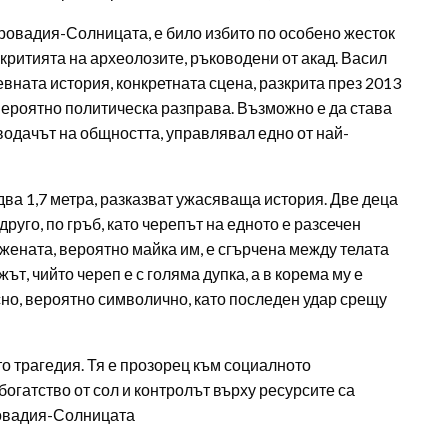
ровадия-Солницата, е било избито по особено жесток
зкритията на археолозите, ръководени от акад. Васил
вната история, конкретната сцена, разкрита през 2013
 вероятно политическа разправа. Възможно е да става
водачът на общността, управлявал едно от най-
два 1,7 метра, разказват ужасяваща история. Две деца
друго, по гръб, като черепът на едното е разсечен
 жената, вероятно майка им, е сгърчена между телата
ът, чийто череп е с голяма дупка, а в корема му е
сно, вероятно символично, като последен удар срещу
осто трагедия. Тя е прозорец към социалното
богатство от сол и контролът върху ресурсите са
ровадия-Солницата