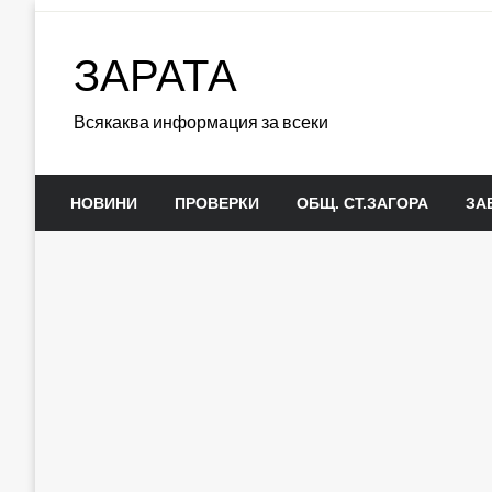
Skip
to
ЗАРАТА
content
Всякаква информация за всеки
НОВИНИ
ПРОВЕРКИ
ОБЩ. СТ.ЗАГОРА
ЗА