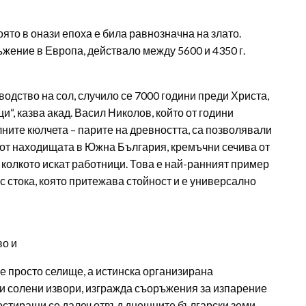
оято в онази епоха е била равнозначна на злато.
жение в Европа, действало между 5600 и 4350 г.
одство на сол, случило се 7000 години преди Христа,
, казва акад. Васил Николов, който от години
лните кюлчета – парите на древността, са позволявали
а от находищата в Южна България, кремъчни сечива от
т колкото искат работници. Това е най-ранният пример
с стока, която притежава стойност и е универсално
во и
 просто селище, а истинска организирана
и солени извори, изгражда съоръжения за изпарение
ростиращи се далеч отвъд днешните български земи.