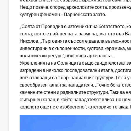
Нещо повече, според археолозите солта, произвежд
културен феномен – Варненското злато.
„Солта от Провадия е източникът на богатството, к
солта, която е най-ценната размяна, златото във В
Николов. „Търговията със сол е давала възможност
инвестирани в скъпоценности, култова керамика, мед
политически ресурс“, обяснява археологът.
Укрепленията на Солницата също свидетелстват за б
изградени в няколко последователни етапа, достигат
впечатляващи са т.нар. радиални структури. Те са у
своеобразен капан за нападатели. „Точно богатство
каменните стени и радиалните структури. Такива ня
съвършен капан, в който нападателят влиза, но няма
колелото още не е изобретено“, категоричен е акад.