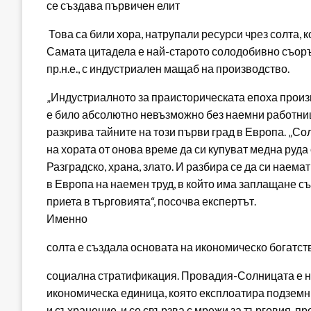
се създава първичен елит
Това са били хора, натрупали ресурси чрез солта, к
Самата цитадела е най-старото солодобивно съоръ
пр.н.е., с индустриален мащаб на производство.
„Индустриалното за праисторическата епоха произв
е било абсолютно невъзможно без наемни работници“
разкрива тайните на този първи град в Европа. „Со
на хората от онова време да си купуват медна руд
Разградско, храна, злато. И разбира се да си наема
в Европа на наемен труд, в който има заплащане съ
приета в търговията“, посочва експертът.
Именно
солта е създала основата на икономическо богатст
социална стратификация. Провадия-Солницата е не
икономическа единица, която експлоатира подземн
и съхранение, и се свързва с мрежи за търговия, п