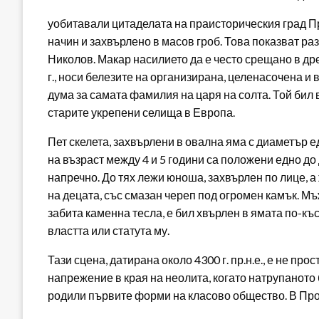
уобитавали цитаделата на праисторическия град П
начин и захвърлено в масов гроб. Това показват ра
Николов. Макар насилието да е често срещано в дре
г., носи белезите на организирана, целенасочена и
дума за самата фамилия на царя на солта. Той бил 
старите укрепени селища в Европа.
Пет скелета, захвърлени в овална яма с диаметър е
на възраст между 4 и 5 години са положени едно до 
напречно. До тях лежи юноша, захвърлен по лице, а
на децата, със смазан череп под огромен камък. Мъж
забита каменна тесла, е бил хвърлен в ямата по-къ
властта или статута му.
Тази сцена, датирана около 4300 г. пр.н.е., е не пр
напрежение в края на неолита, когато натрупаното 
родили първите форми на класово общество. В П