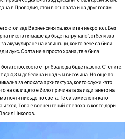
ана в Провадия, стои в основата и на друг голям
оето стои зад Варненския халколитен некропол. Без
арна никога нямаше да бъде натрупано“, отбелязва
 за акумулиране на излишъци, които вече са били
 и лукс. Солта не е просто храна, тя е била
огатство, което е трябвало да бъде пазено. Стените,
 до 4,3 м дебелина и над 5 м височина. Но още по-
никална за епохата архитектура, която служи като
то на селището е било причината за издигането на
ма почти никъде по света. Те са замислени като
 изход. Това е военен гений от епоха, в която дори
 Васил Николов.