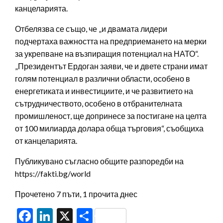
канцеларията.
Отбелязва се също, че „и двамата лидери
подчертаха важността на предприемането на мерки
за укрепване на възпиращия потенциал на НАТО“.
„Президентът Ердоган заяви, че и двете страни имат
голям потенциал в различни области, особено в
енергетиката и инвестициите, и че развитието на
сътрудничеството, особено в отбранителната
промишленост, ще допринесе за постигане на целта
от 100 милиарда долара обща търговия“, съобщиха
от канцеларията.
Публикувано съгласно общите разпоредби на
https://fakti.bg/world
Прочетено 7 пъти, 1 прочита днес
Facebook
LinkedIn
X
Share