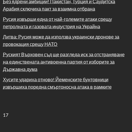
Без ядрени амбиции! Пакистан, Турция и Саудитска
Арабия сключиха пакт за взаимна отбрана
Русия извърши една от най-големите атаки срещу
петролната и газовата индустрия на Украйна
Литва: Русия може да използва украински дронове за
провокация срещу НАТО
Руският Върховен съд ще разгледа иск за отстраняване
на единствената антивоенна партия от изборите за
Държавна дума
Хусите удариха отново! Йеменските бунтовници
извършиха поредна смъртоносна атака в рамките
17