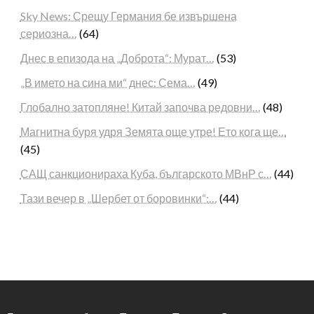
Sky News: Срещу Германия бе извършена
сериозна…
(64)
Днес в епизода на „Доброта“: Мурат…
(53)
„В името на сина ми“ днес: Сема…
(49)
Глобално затопляне! Китай започва редовни…
(48)
Магнитна буря удря Земята още утре! Ето кога ще…
(45)
САЩ санкционираха Куба, българското МВнР с…
(44)
Тази вечер в „Шербет от боровинки“:…
(44)