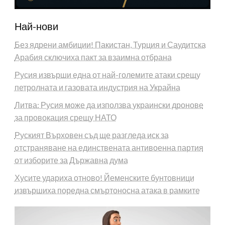
Най-нови
Без ядрени амбиции! Пакистан, Турция и Саудитска
Арабия сключиха пакт за взаимна отбрана
Русия извърши една от най-големите атаки срещу
петролната и газовата индустрия на Украйна
Литва: Русия може да използва украински дронове
за провокация срещу НАТО
Руският Върховен съд ще разгледа иск за
отстраняване на единствената антивоенна партия
от изборите за Държавна дума
Хусите удариха отново! Йеменските бунтовници
извършиха поредна смъртоносна атака в рамките