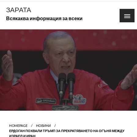
Skip
ЗАРАТА
to
Всякаква информация за всеки
content
HOMEPAGE
НОВИНИ
ЕРДОГАН ПОХВАЛИ ТРЪМП ЗА ПРЕКРАТЯВАНЕТО НА ОГЪНЯ МЕЖДУ
ИЗРАЕЛ И ИРАН