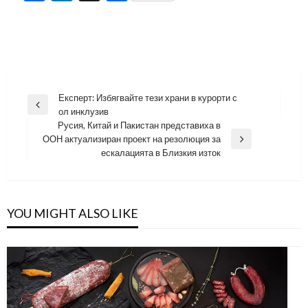
Навигация
Експерт: Избягвайте тези храни в курорти с
Previous
ол инклузив
Post
Русия, Китай и Пакистан представиха в
ООН актуализиран проект на резолюция за
Next
ескалацията в Близкия изток
Post
YOU MIGHT ALSO LIKE