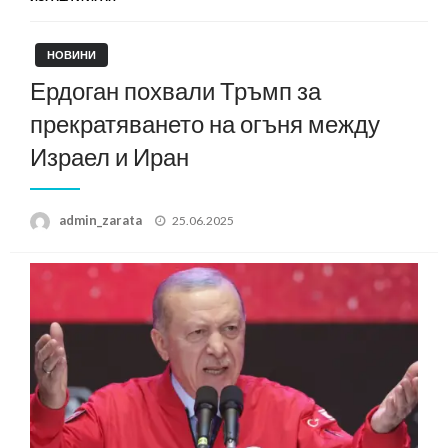
НОВИНИ
Ердоган похвали Тръмп за
прекратяването на огъня между
Израел и Иран
Posted
admin_zarata
25.06.2025
on