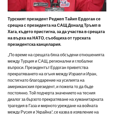
Турският президент Реджеп Тайип Ердоган се
срещна с президента на САЩ Доналд Тръмп в
Хага, където пристигна, за да участва в срещата
на върха на НАТО, съобщиха от турската
президентска канцелария.
„По време на срещата бяха обсъдени отношенията
между Турция и САЩ, регионални и глобални
въпроси. Президентът Ердоган приветства
прекратяването на огъня между Израел и Иран,
постигнато благодарение на усилията на
американския президент, и пожела то да бъде
постоянно. Той подчерта значението на тесния
диалог за бързото прекратяване на хуманитарната
трагедия в Газа и мирното уреждане на войната
между Русия и Украйна“, се казва в изявление на