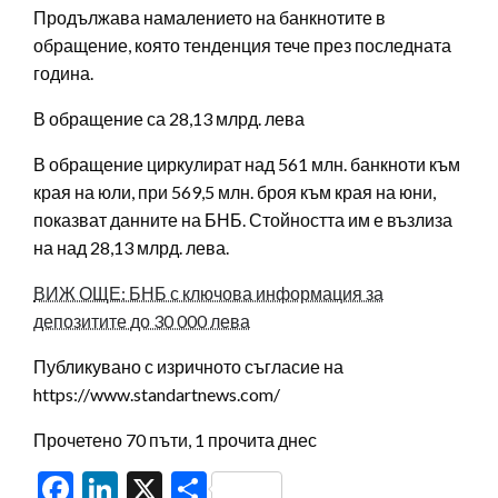
Продължава намалението на банкнотите в
обращение, която тенденция тече през последната
година.
В обращение са 28,13 млрд. лева
В обращение циркулират над 561 млн. банкноти към
края на юли, при 569,5 млн. броя към края на юни,
показват данните на БНБ. Стойността им е възлиза
на над 28,13 млрд. лева.
ВИЖ ОЩЕ: БНБ с ключова информация за
депозитите до 30 000 лева
Публикувано с изричното съгласие на
https://www.standartnews.com/
Прочетено 70 пъти, 1 прочита днес
Facebook
LinkedIn
X
Share