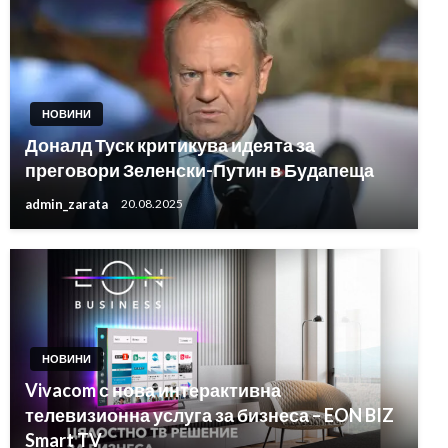
НОВИНИ
Доналд Туск критикува идеята за
преговори Зеленски-Путин в Будапеща
admin_zarata
20.08.2025
НОВИНИ
Vivacom с нова интерактивна
телевизионна услуга за бизнеса – EON BIZ
Smart TV