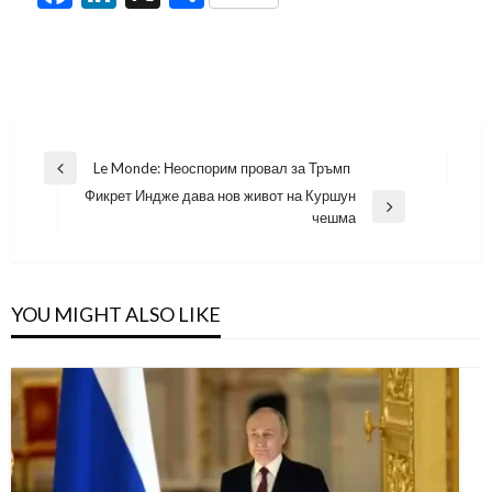
Навигация
Le Monde: Неоспорим провал за Тръмп
Previous
Фикрет Индже дава нов живот на Куршун
Post
Next
чешма
Post
YOU MIGHT ALSO LIKE