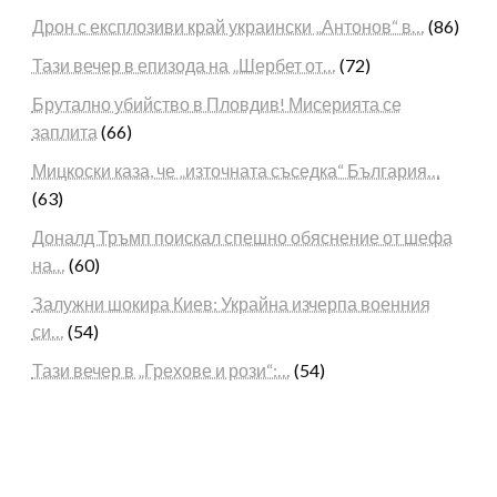
Дрон с експлозиви край украински „Антонов“ в…
(86)
Тази вечер в епизода на „Шербет от…
(72)
Брутално убийство в Пловдив! Мисерията се
заплита
(66)
Мицкоски каза, че „източната съседка“ България…
(63)
Доналд Тръмп поискал спешно обяснение от шефа
на…
(60)
Залужни шокира Киев: Украйна изчерпа военния
си…
(54)
Тази вечер в „Грехове и рози“:…
(54)