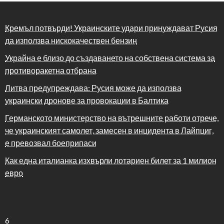
Кремъл потвърди! Украинските удари принуждават Русия
да използва нискокачествен бензин
Украйна е близо до създаването на собствена система за
противоракетна отбрана
Литва предупреждава: Русия може да използва
украински дронове за провокации в Балтика
Германското министерство на вътрешните работи отрече,
че украинският самолет, замесен в инцидента в Лайпциг,
е превозвал боеприпаси
Как една италианка изхвърли лотариен билет за 1 милион
евро
6