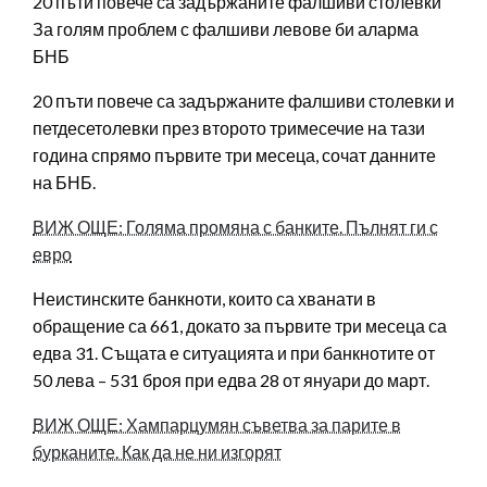
20 пъти повече са задържаните фалшиви столевки
За голям проблем с фалшиви левове би аларма
БНБ
20 пъти повече са задържаните фалшиви столевки и
петдесетолевки през второто тримесечие на тази
година спрямо първите три месеца, сочат данните
на БНБ.
ВИЖ ОЩЕ: Голяма промяна с банките. Пълнят ги с
евро
Неистинските банкноти, които са хванати в
обращение са 661, докато за първите три месеца са
едва 31. Същата е ситуацията и при банкнотите от
50 лева – 531 броя при едва 28 от януари до март.
ВИЖ ОЩЕ: Хампарцумян съветва за парите в
бурканите. Как да не ни изгорят