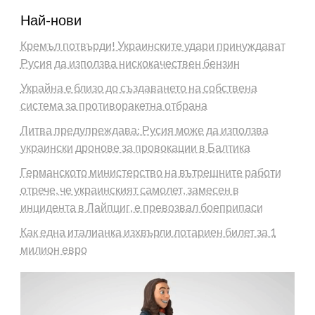
Най-нови
Кремъл потвърди! Украинските удари принуждават
Русия да използва нискокачествен бензин
Украйна е близо до създаването на собствена
система за противоракетна отбрана
Литва предупреждава: Русия може да използва
украински дронове за провокации в Балтика
Германското министерство на вътрешните работи
отрече, че украинският самолет, замесен в
инцидента в Лайпциг, е превозвал боеприпаси
Как една италианка изхвърли лотариен билет за 1
милион евро