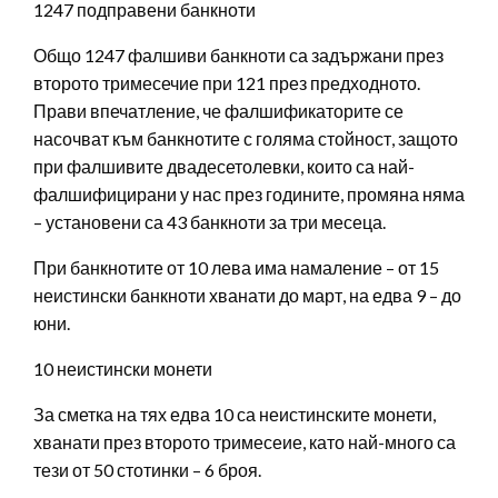
1247 подправени банкноти
Общо 1247 фалшиви банкноти са задържани през
второто тримесечие при 121 през предходното.
Прави впечатление, че фалшификаторите се
насочват към банкнотите с голяма стойност, защото
при фалшивите двадесетолевки, които са най-
фалшифицирани у нас през годините, промяна няма
– установени са 43 банкноти за три месеца.
При банкнотите от 10 лева има намаление – от 15
неистински банкноти хванати до март, на едва 9 – до
юни.
10 неистински монети
За сметка на тях едва 10 са неистинските монети,
хванати през второто тримесеие, като най-много са
тези от 50 стотинки – 6 броя.