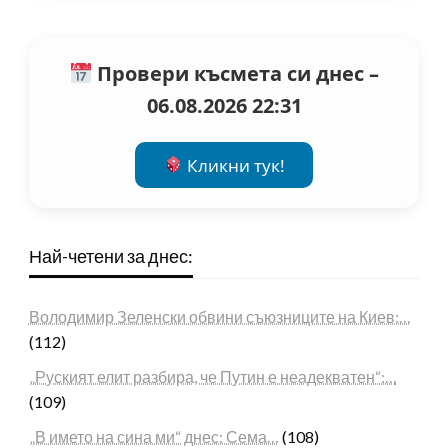
Провери късмета си днес –
06.08.2026 22:31
Кликни тук!
Най-четени за днес:
Володимир Зеленски обвини съюзниците на Киев:…
(112)
„Руският елит разбира, че Путин е неадекватен“:…
(109)
„В името на сина ми“ днес: Сема…
(108)