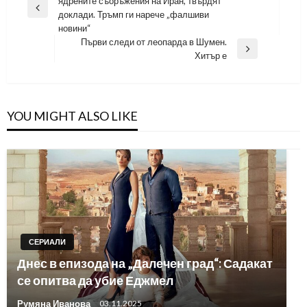
ядрените съоръжения на Иран, твърдят
Previous
доклади. Тръмп ги нарече „фалшиви
Post
новини“
Първи следи от леопарда в Шумен.
Next
Хитър е
Post
YOU MIGHT ALSO LIKE
СЕРИАЛИ
Днес в епизода на „Далечен град“: Садакат
се опитва да убие Еджмел
Румяна Иванова
03.11.2025