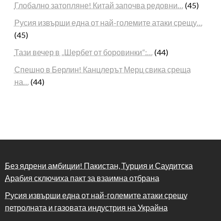
Глобално затопляне! Китай започва редовни…
(45)
Русия извърши една от най-големите атаки срещу…
(45)
Тази вечер в „Шербет от боровинки“:…
(44)
Спешно в Берлин! Канцлерът Мерц свика среща
на…
(44)
Без ядрени амбиции! Пакистан, Турция и Саудитска
Арабия сключиха пакт за взаимна отбрана
Русия извърши една от най-големите атаки срещу
петролната и газовата индустрия на Украйна