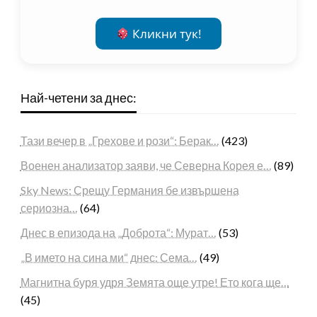
Кликни тук!
Най-четени за днес:
Тази вечер в „Грехове и рози“: Берак…
(423)
Военен анализатор заяви, че Северна Корея е…
(89)
Sky News: Срещу Германия бе извършена
сериозна…
(64)
Днес в епизода на „Доброта“: Мурат…
(53)
„В името на сина ми“ днес: Сема…
(49)
Магнитна буря удря Земята още утре! Ето кога ще…
(45)