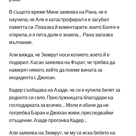
В същото време Мине заявява на Рана, че е
научила, че Али е катастрофирал и е загубил
паметта си. Показва й коментарите, които Билге е
открила, и я пита дали е знаела… Рана запазва
мълчание.
Али вижда, че Зюмрут носи колието, което й е
подарил. Хасан заявява на Фърат, че трябва да
намерят някого, който да поеме вината за
инцидента с Джихан.
Кадер съобщава на Азаде, че си е купила билет за
родното си село. Прислужницата благодари на
господарката за всичко… Моли я обаче да не
погребва Баран и Джихан живи, преследвайки
отъщение. Азаде прогонва Кадер…
Али заявява на Зюмрут, че му се иска бебето на