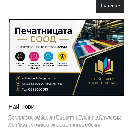
Търсене
Най-нови
Без ядрени амбиции! Пакистан, Турция и Саудитска
Арабия сключиха пакт за взаимна отбрана