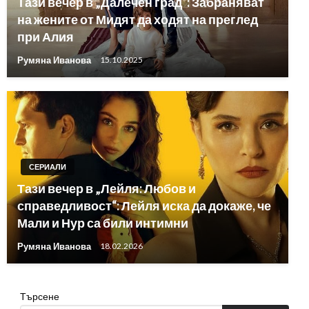
Тази вечер в „Далечен град“: Забраняват
на жените от Мидят да ходят на преглед
при Алия
Румяна Иванова
15.10.2025
СЕРИАЛИ
Тази вечер в „Лейля: Любов и
справедливост“: Лейля иска да докаже, че
Мали и Нур са били интимни
Румяна Иванова
18.02.2026
Търсене