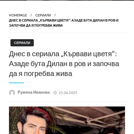
HOMEPAGE
СЕРИАЛИ
ДНЕС В СЕРИАЛА „КЪРВАВИ ЦВЕТЯ“: АЗАДЕ БУТА ДИЛАН В РОВ И
ЗАПОЧВА ДА Я ПОГРЕБВА ЖИВА
СЕРИАЛИ
Днес в сериала „Кървави цветя“:
Азаде бута Дилан в ров и започва
да я погребва жива
Posted
Румяна Иванова
25.06.2025
on