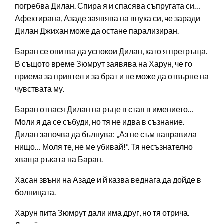
погребва Дилан. Спира я и спасява съпругата си…
Афектирана, Азаде заявява на внука си, че заради
Дилан Джихан може да остане парализиран.
Баран се опитва да успокои Дилан, като я прегръща.
В същото време Зюмрут заявява на Харун, че го
приема за приятел и за брат и не може да отвърне на
чувствата му.
Баран отнася Дилан на ръце в стая в имението…
Моли я да се събуди, но тя не идва в съзнание.
Дилан започва да бълнува: „Аз не съм направила
нищо… Моля те, не ме убивай!“. Тя несъзнателно
хваща ръката на Баран.
Хасан звъни на Азаде и й казва веднага да дойде в
болницата.
Харун пита Зюмрут дали има друг, но тя отрича.