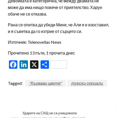
Девойката е категорична, че между двамата не
може да има нищо повече от приятелство. Харун
обаче не се отказва.
Рана се опитва да убеди Мине, че Али я е изоставил,
и я съветва да го изтрие от сърцето си.
Източник: Telenovellas News
Прочетено 13 пъти, 1 прочита днес
Facebook
LinkedIn
X
Share
Tagged:
"Кървави цветя"
турски сериали
Навигация
Ударите на САЩ не са унищожили