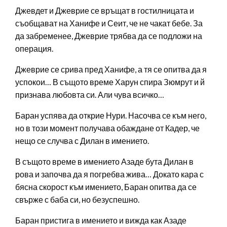
Джевдет и Джеврие се връщат в гостилницата и
съобщават на Ханифе и Сеит, че не чакат бебе. За
да забременее, Джеврие трябва да се подложи на
операция.
Джеврие се срива пред Ханифе, а тя се опитва да я
успокои… В същото време Харун спира Зюмрут и й
признава любовта си. Али чува всичко…
Баран успява да открие Нури. Насочва се към него,
но в този момент получава обаждане от Кадер, че
нещо се случва с Дилан в имението.
В същото време в имението Азаде бута Дилан в
рова и започва да я погребва жива… Докато кара с
бясна скорост към имението, Баран опитва да се
свърже с баба си, но безуспешно.
Баран пристига в имението и вижда как Азаде