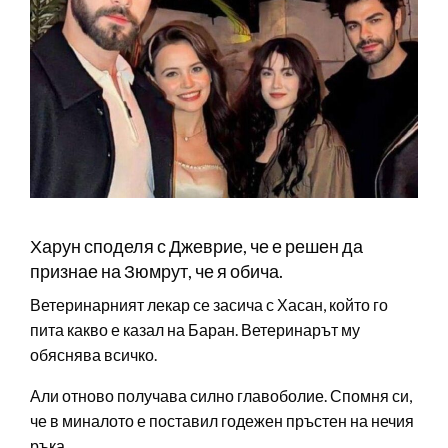
Харун споделя с Джеврие, че е решен да
признае на Зюмрут, че я обича.
Ветеринарният лекар се засича с Хасан, който го
пита какво е казал на Баран. Ветеринарът му
обяснява всичко.
Али отново получава силно главоболие. Спомня си,
че в миналото е поставил годежен пръстен на нечия
ръка.