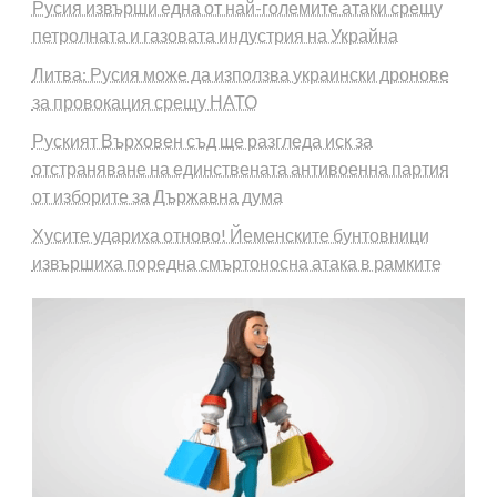
Русия извърши една от най-големите атаки срещу
петролната и газовата индустрия на Украйна
Литва: Русия може да използва украински дронове
за провокация срещу НАТО
Руският Върховен съд ще разгледа иск за
отстраняване на единствената антивоенна партия
от изборите за Държавна дума
Хусите удариха отново! Йеменските бунтовници
извършиха поредна смъртоносна атака в рамките