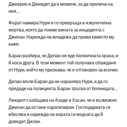
Джеврие и Джевдет да е момиче, за да прилича на
нея…
Фърат намира Нури и го превръща в изкупителна
жертва, която да поеме вината за инцидента с
Джихан. Нарежда на младежа да прави каквото му
каже.
Баран разбира, че Дилан не яде болничната храна, и
й носи друга. В този момент той получава обаждане
от Нури, който му признава, че е отговорен за всичко.
Дилан моли Баран да не наранява Нури, а да го
предаде на полицията. Баран тръгва от болницата…
Лекарят съобщава на Азаде и Хасан, че е възможно
Джихан да остане парализиран. Господарката се
вбесява и нарежда на хората си веднага да й
доведат Дилан.