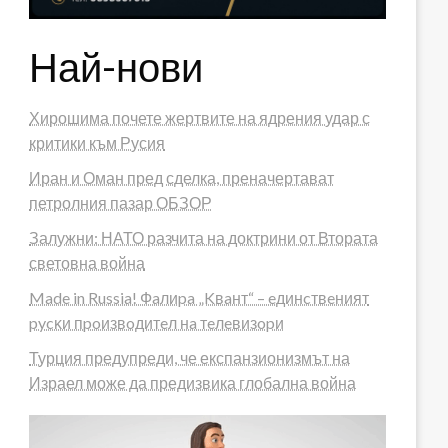
Най-нови
Хирошима почете жертвите на ядрения удар с
критики към Русия
Иран и Оман пред сделка, преначертават
петролния пазар ОБЗОР
Залужни: НАТО разчита на доктрини от Втората
световна война
Made in Russia! Фaлиpa „Kвaнт“ – eдинcтвeният
pycĸи пpoизвoдитeл нa тeлeвизopи
Турция предупреди, че експанзионизмът на
Израел може да предизвика глобална война