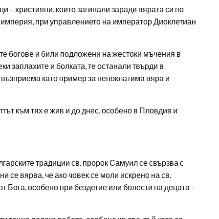
ци – християни, които загинали заради вярата си по
 империя, при управлението на император Диоклетиан
те богове и били подложени на жестоки мъчения в
и заплахите и болката, те останали твърди в
 възприема като пример за непоклатима вяра и
тът към тях е жив и до днес, особено в Пловдив и
лгарските традиции св. пророк Самуил се свързва с
и се вярва, че ако човек се моли искрено на св.
т Бога, особено при бездетие или болести на децата –