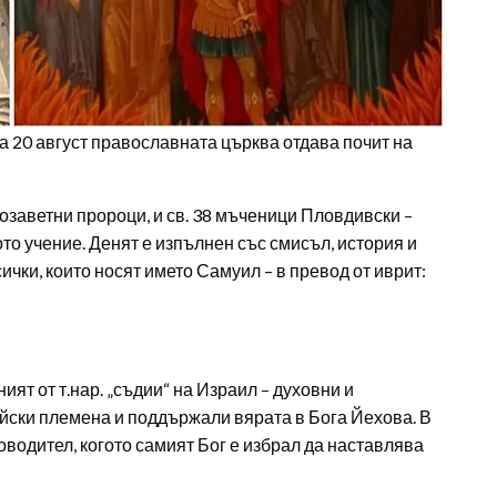
На 20 август православната църква отдава почит на
озаветни пророци, и св. 38 мъченици Пловдивски –
то учение. Денят е изпълнен със смисъл, история и
ички, които носят името Самуил – в превод от иврит:
ният от т.нар. „съдии“ на Израил – духовни и
ейски племена и поддържали вярата в Бога Йехова. В
оводител, когото самият Бог е избрал да наставлява