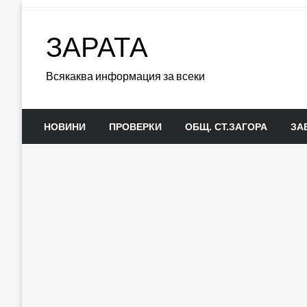
Skip
to
ЗАРАТА
content
Всякаква информация за всеки
НОВИНИ
ПРОВЕРКИ
ОБЩ. СТ.ЗАГОРА
ЗА