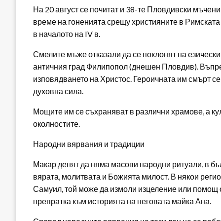
На 20 август се почитат и 38-те Пловдивски мъчени
време на гоненията срещу християните в Римската
в началото на IV в.
Смелите мъже отказали да се поклонят на езически
античния град Филипопол (днешен Пловдив). Въпрек
изповядването на Христос. Героичната им смърт се
духовна сила.
Мощите им се съхраняват в различни храмове, а кул
околностите.
Народни вярвания и традиции
Макар денят да няма масови народни ритуали, в бъ
вярата, молитвата и Божията милост. В някои регион
Самуил, той може да измоли изцеление или помощ о
препратка към историята на неговата майка Ана.