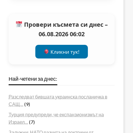
Провери късмета си днес –
06.08.2026 06:02
Кликни тук!
Най-четени за днес:
Разследват бившата украинска посланичка в
САЩ…
(9)
Турция предупреди, че експанзионизмът на
Израел…
(7)
Залужни: НАТО разчита на доктрини от