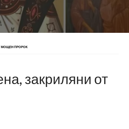
Т МОЩЕН ПРОРОК
на, закриляни от