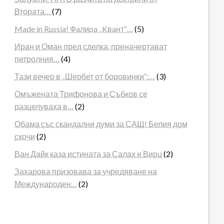
Втората…
(7)
Made in Russia! Фaлиpa „Kвaнт“…
(5)
Иран и Оман пред сделка, преначертават
петролния…
(4)
Тази вечер в „Шербет от боровинки“:…
(3)
Омъжената Трифонова и Събков се
разцелуваха в…
(2)
Обама със скандални думи за САЩ! Белия дом
скочи
(2)
Ван Дайк каза истината за Салах и Вирц
(2)
Захарова призовава за учредяване на
Международен…
(2)