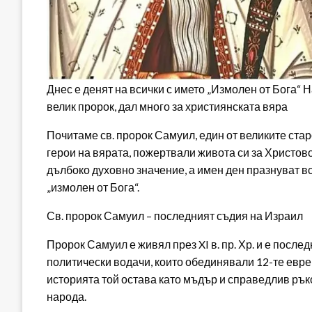
Днес е денят на всички с името „Измолен от Бога“ 
велик пророк, дал много за християнската вяра
Почитаме св. пророк Самуил, един от великите стар
герои на вярата, пожертвали живота си за Христово
дълбоко духовно значение, а имен ден празнуват вс
„измолен от Бога“.
Св. пророк Самуил – последният съдия на Израил
Пророк Самуил е живял през XI в. пр. Хр. и е послед
политически водачи, които обединявали 12-те евр
историята той остава като мъдър и справедлив рък
народа.