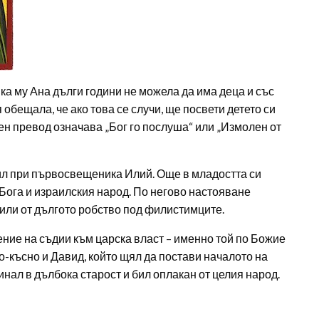
ка му Ана дълги години не можела да има деца и със
я обещала, че ако това се случи, ще посвети детето си
лен превод означава „Бог го послуша“ или „Измолен от
ил при първосвещеника Илий. Още в младостта си
Бога и израилския народ. По негово настояване
вили от дългото робство под филистимците.
ние на съдии към царска власт – именно той по Божие
о-късно и Давид, който щял да постави началото на
нал в дълбока старост и бил оплакан от целия народ.