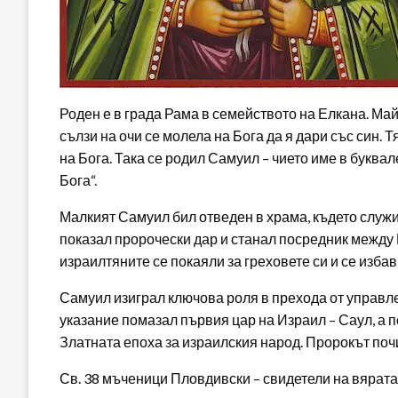
Роден е в града Рама в семейството на Елкана. Май
сълзи на очи се молела на Бога да я дари със син. Т
на Бога. Така се родил Самуил – чието име в буква
Бога“.
Малкият Самуил бил отведен в храма, където служ
показал пророчески дар и станал посредник между 
израилтяните се покаяли за греховете си и се изба
Самуил изиграл ключова роля в прехода от управле
указание помазал първия цар на Израил – Саул, а п
Златната епоха за израилския народ. Пророкът почи
Св. 38 мъченици Пловдивски – свидетели на вярата