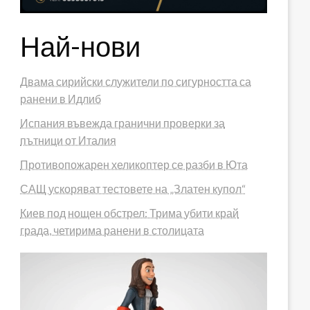
Най-нови
Двама сирийски служители по сигурността са
ранени в Идлиб
Испания въвежда гранични проверки за
пътници от Италия
Противопожарен хеликоптер се разби в Юта
САЩ ускоряват тестовете на „Златен купол“
Киев под нощен обстрел: Трима убити край
града, четирима ранени в столицата