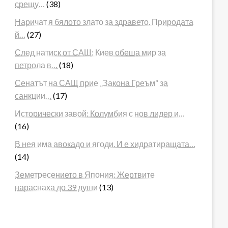
срещу…
(38)
Наричат я бялото злато за здравето. Природата
й…
(27)
След натиск от САЩ: Киев обеща мир за
петрола в…
(18)
Сенатът на САЩ прие „Закона Греъм“ за
санкции…
(17)
Исторически завой: Колумбия с нов лидер и…
(16)
В нея има авокадо и ягоди. И е хидратиращата…
(14)
Земетресението в Япония: Жертвите
нараснаха до 39 души
(13)