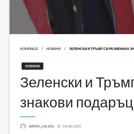
HOMEPAGE
НОВИНИ
ЗЕЛЕНСКИ И ТРЪМП СИ РАЗМЕНИХА 
НОВИНИ
Зеленски и Тръм
знакови подаръц
Posted
admin_zarata
20.08.2025
on