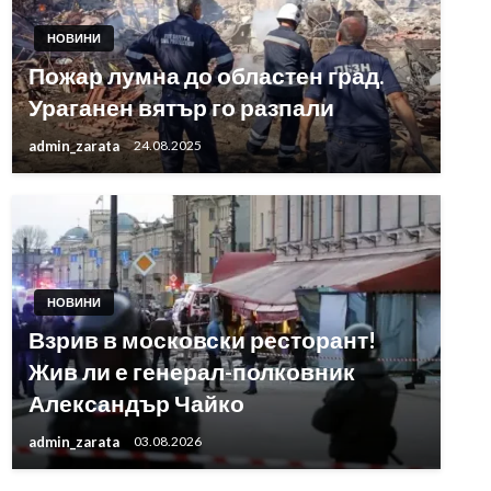
НОВИНИ
Пожар лумна до областен град.
Ураганен вятър го разпали
admin_zarata
24.08.2025
НОВИНИ
Взрив в московски ресторант!
Жив ли е генерал-полковник
Александър Чайко
admin_zarata
03.08.2026