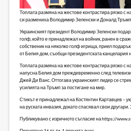
Топлата размяна на жестове контрастира рязко с 
си размениха Володимир Зеленски и Доналд Тръм
Украинският президент Володимир Зеленски подари
голф, който е принадлежал на войник, ранен в сраж
собственик на няколко голф игрища, приел подарък
от Белия дом, съобщи президентската канцелария н
Топлата размяна на жестове контрастира рязко с н
напусна Белия дом преждевременно след телевизи
Джей Ди Ванс. Оттогава украинският лидер се стре
усилията на Тръмп за постигане на мир.
Стикът е принадлежал на Костянтин Картавцев – укр
на руската инвазия, докато спасявал свои другари.
Публикувано с изричното съгласие на https://www.s
Прочетено 16 пъти, 1 прочита днес