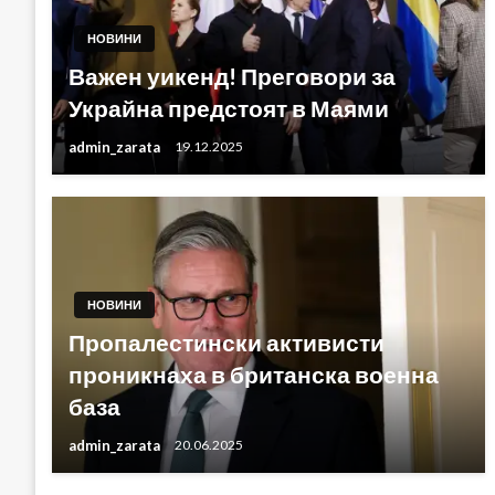
НОВИНИ
Важен уикенд! Преговори за
Украйна предстоят в Маями
admin_zarata
19.12.2025
НОВИНИ
Пропалестински активисти
проникнаха в британска военна
база
admin_zarata
20.06.2025