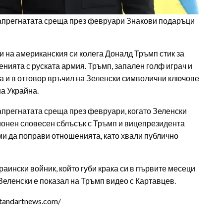
напрегнатата среща през февруари Знакови подаръци
п
 на американския си колега Доналд Тръмп стик за
енията с руската армия. Тръмп, запален голф играч и
а и в отговор връчил на Зеленски символични ключове
а Украйна.
апрегнатата среща през февруари, когато Зеленски
онен словесен сблъсък с Тръмп и вицепрезидента
ми да поправи отношенията, като хвали публично
аински войник, който губи крака си в първите месеци
 Зеленски е показал на Тръмп видео с Картавцев.
tandartnews.com/