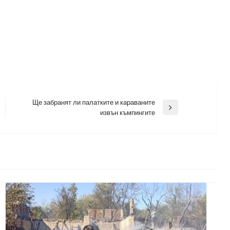
Ще забранят ли палатките и караваните
Next
извън къмпингите
Post