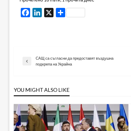
Facebook
LinkedIn
X
Share
САЩ са съгласни да предоставят въздушна
Навигация
Previous
подкрепа на Украйна
Post
YOU MIGHT ALSO LIKE