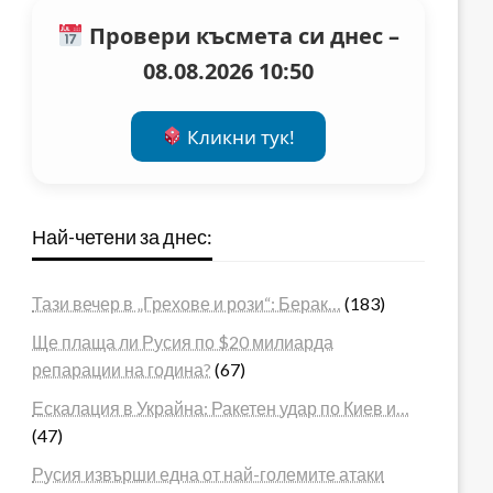
Провери късмета си днес –
08.08.2026 10:50
Кликни тук!
Най-четени за днес:
Тази вечер в „Грехове и рози“: Берак…
(183)
Ще плаща ли Русия по $20 милиарда
репарации на година?
(67)
Ескалация в Украйна: Ракетен удар по Киев и…
(47)
Русия извърши една от най-големите атаки