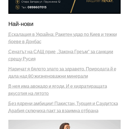
Най-нови
Ескалация в Украйна: Ракетен удар по Киев и тежки
боеве в Донбас
Сенатът на САЩ прие „Закона Греъм“ за санкции
срещу Русия
Наричат я бялото злато за здравето. Природата й е
дала над 80 жизненоважни минерали
В нея има авокадо и ягоди. И е хидратиращата
вкусотия на лятото
Без ядрени амбиции! Пакистан, Турция и Саудитска
Арабия сключиха пакт за взаимна отбрана