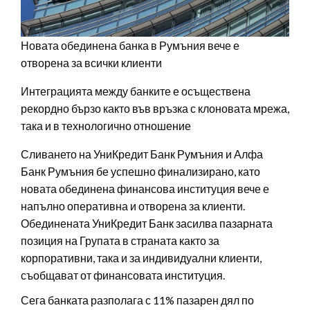
Новата обединена банка в Румъния вече е
отворена за всички клиенти
Интеграцията между банките е осъществена
рекордно бързо както във връзка с клоновата мрежа,
така и в технологично отношение
Сливането на УниКредит Банк Румъния и Алфа
Банк Румъния бе успешно финализирано, като
новата обединена финансова институция вече е
напълно оперативна и отворена за клиенти.
Обединената УниКредит Банк засилва пазарната
позиция на Групата в страната както за
корпоративни, така и за индивидуални клиенти,
съобщават от финансовата институция.
Сега банката разполага с 11% пазарен дял по