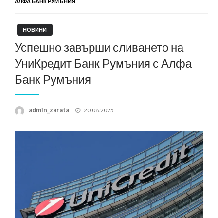
АЛФА БАНК РУМЪНИЯ
НОВИНИ
Успешно завърши сливането на
УниКредит Банк Румъния с Алфа
Банк Румъния
Posted
admin_zarata
20.08.2025
on