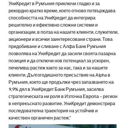
УниКредит в Румъния приключи гладко и за
рекордно кратко време, което отново потвърждава
способността на УниКредит да интегрира
решително и ефективно сложни системи и
организации, в полза на нашите клиенти, служители,
акционери и всички заинтересовани страни. Това
придобиване и сливане с Алфа Банк Румъния
позволява на УниКредит да засили своята пазарна
позиция и да отключи нов потенциал за ускорен,
печеливш растеж както за нас, така и за нашите
клиенти. Дългогодишното присъствие на Alpha в
Румъния, което ще продължи чрез запазването на
9,9% дял в УниКредит Банк Румъния, засилва
стратегическата ни роля в Източна Европа – регион
в непрекъснато развитие. УниКредит демонстрира
последователна траектория на устойчив и
качествен органичен растеж.”