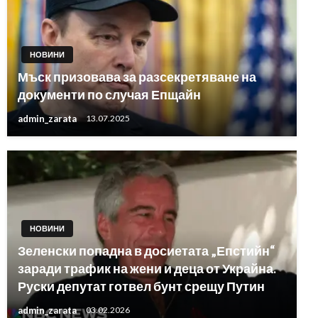
НОВИНИ
Мъск призовава за разсекретяване на
документи по случая Епщайн
admin_zarata
13.07.2025
НОВИНИ
Зеленски попадна в досиетата „Епстийн“
заради трафик на жени и деца от Украйна.
Руски депутат готвел бунт срещу Путин
admin_zarata
03.02.2026