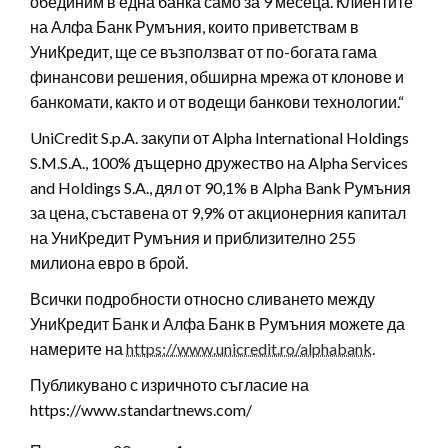
обединим в една банка само за 9 месеца. Клиентите
на Алфа Банк Румъния, които приветствам в
УниКредит, ще се възползват от по-богата гама
финансови решения, обширна мрежа от клонове и
банкомати, както и от водещи банкови технологии.“
UniCredit S.p.A. закупи от Alpha International Holdings
S.M.S.A., 100% дъщерно дружество на Alpha Services
and Holdings S.A., дял от 90,1% в Alpha Bank Румъния
за цена, съставена от 9,9% от акционерния капитал
на УниКредит Румъния и приблизително 255
милиона евро в брой.
Всички подробности относно сливането между
УниКредит Банк и Алфа Банк в Румъния можете да
намерите на
https://www.unicredit.ro/alphabank
.
Публикувано с изричното съгласие на
https://www.standartnews.com/