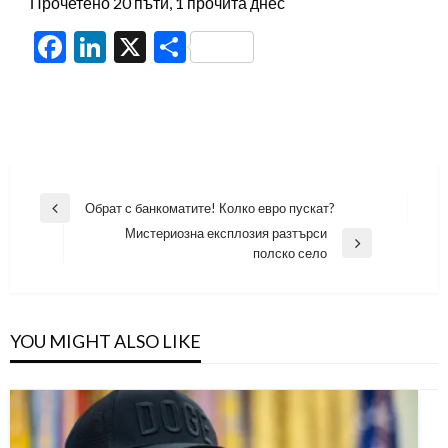
Прочетено 20 пъти, 1 прочита днес
Facebook
LinkedIn
X
Share
Навигация
Обрат с банкоматите! Колко евро пускат?
Previous
Мистериозна експлозия разтърси
Post
Next
полско село
Post
YOU MIGHT ALSO LIKE