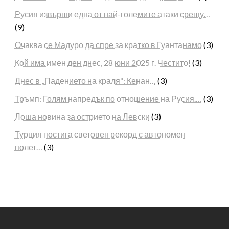
Русия извърши една от най-големите атаки срещу…
(9)
Очаква се Мадуро да спре за кратко в Гуантанамо
(3)
Кой има имен ден днес, 28 юни 2025 г. Честито!
(3)
Днес в „Падението на краля“: Кенан…
(3)
Тръмп: Голям напредък по отношение на Русия.…
(3)
Лоша новина за острието на Левски
(3)
Турция постига световен рекорд с автономен
полет…
(3)