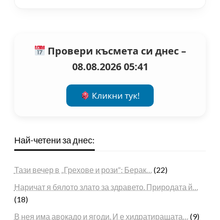
Провери късмета си днес –
08.08.2026 05:41
Кликни тук!
Най-четени за днес:
Тази вечер в „Грехове и рози“: Берак…
(22)
Наричат я бялото злато за здравето. Природата й…
(18)
В нея има авокадо и ягоди. И е хидратиращата…
(9)