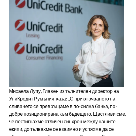
Михаела Лупу, Главен изпълнителен директор на
УниКредит Румъния, каза: „С приключването на
сливането се превръщаме в по-силна банка, по-
добре позиционирана към бъдещето. Щастливи сме,
че постигнахме отличен синхрон между нашите
екипи, допълвахме се взаимно и успяхме да се