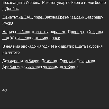
Ескалация в Украйна: Ракетен удар по Киев и тежки боеве
в Донбас
Сенатът на САЩ прие „Закона Греъм“ за санкции срещу
Русия
Наричат я бялото злато за здравето. Природата й е дала
над 80 жизненоважни минерали
В нея има авокадо и ягоди. И е хидратиращата вкусотия
на лятото
Без ядрени амбиции! Пакистан, Турция и Саудитска
Арабия сключиха пакт за взаимна отбрана
49