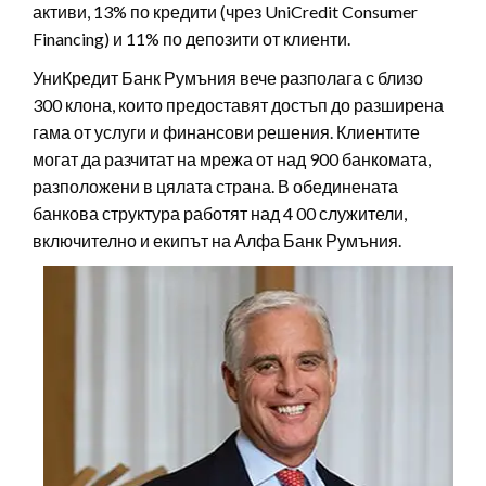
активи, 13% по кредити (чрез UniCredit Consumer
Financing) и 11% по депозити от клиенти.
УниКредит Банк Румъния вече разполага с близо
300 клона, които предоставят достъп до разширена
гама от услуги и финансови решения. Клиентите
могат да разчитат на мрежа от над 900 банкомата,
разположени в цялата страна. В обединената
банкова структура работят над 4 00 служители,
включително и екипът на Алфа Банк Румъния.