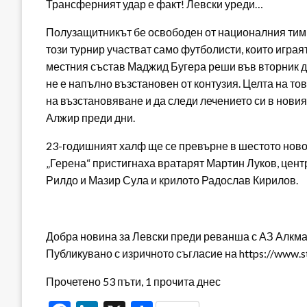
Трансферният удар е факт! Левски уреди…
Полузащитникът бе освободен от националния тим 
този турнир участват само футболисти, които игра
местния състав Маджид Бугера реши във вторник да
не е напълно възстановен от контузия. Целта на т
на възстановяване и да следи лечението си в новия 
Алжир преди дни.
23-годишният халф ще се превърне в шестото ново 
„Герена“ пристигнаха вратарят Мартин Луков, це
Рилдо и Мазир Сула и крилото Радослав Кирилов.
Добра новина за Левски преди реванша с АЗ Алкм
Публикувано с изричното съгласие на https://www.s
Прочетено 53 пъти, 1 прочита днес