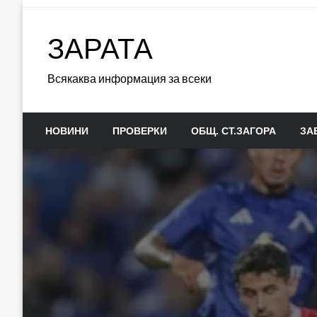
Skip
to
ЗАРАТА
content
Всякаква информация за всеки
НОВИНИ
ПРОВЕРКИ
ОБЩ. СТ.ЗАГОРА
ЗА