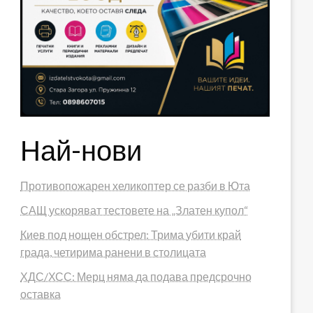
Най-нови
Противопожарен хеликоптер се разби в Юта
САЩ ускоряват тестовете на „Златен купол“
Киев под нощен обстрел: Трима убити край
града, четирима ранени в столицата
ХДС/ХСС: Мерц няма да подава предсрочно
оставка