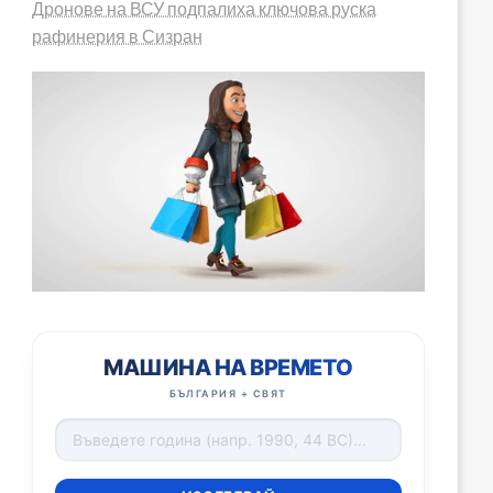
Дронове на ВСУ подпалиха ключова руска
рафинерия в Сизран
МАШИНА НА ВРЕМЕТО
БЪЛГАРИЯ + СВЯТ