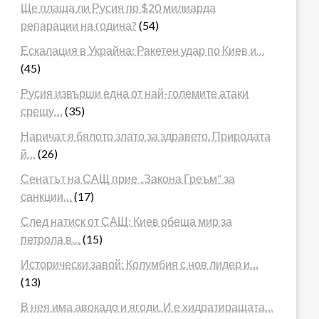
Ще плаща ли Русия по $20 милиарда
репарации на година?
(54)
Ескалация в Украйна: Ракетен удар по Киев и…
(45)
Русия извърши една от най-големите атаки
срещу…
(35)
Наричат я бялото злато за здравето. Природата
й…
(26)
Сенатът на САЩ прие „Закона Греъм“ за
санкции…
(17)
След натиск от САЩ: Киев обеща мир за
петрола в…
(15)
Исторически завой: Колумбия с нов лидер и…
(13)
В нея има авокадо и ягоди. И е хидратиращата…