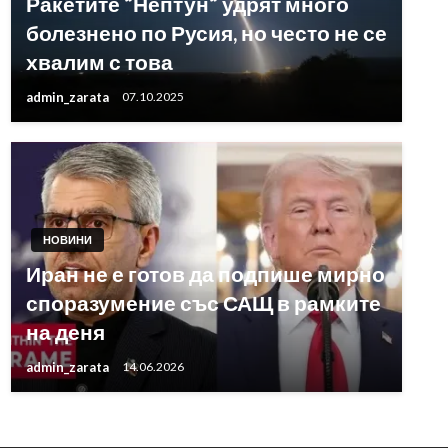
Ракетите “Нептун“ удрят много
болезнено по Русия, но често не се
хвалим с това
admin_zarata
07.10.2025
НОВИНИ
Иран не е готов да подпише мирно
споразумение със САЩ в рамките
на деня
admin_zarata
14.06.2026