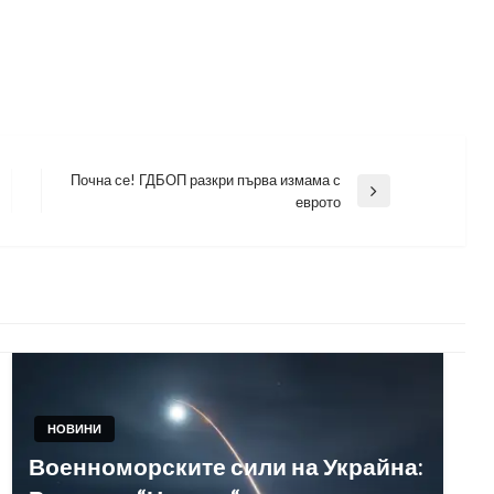
Почна се! ГДБОП разкри първа измама с
Next
еврото
Post
НОВИНИ
Военноморските сили на Украйна: