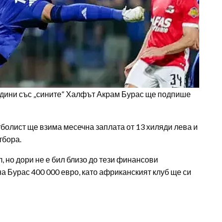
одини със „сините“ Халфът Акрам Бурас ще подпише
болист ще взима месечна заплата от 13 хиляди лева и
тбора.
 но дори не е бил близо до тези финансови
на Бурас 400 000 евро, като африканският клуб ще си