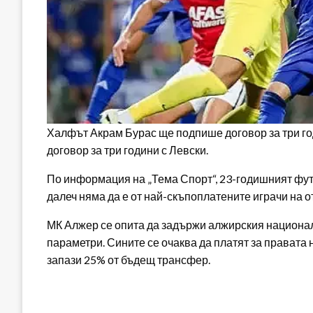
Халфът Акрам Бурас ще подпише договор за три г
договор за три години с Левски.
По информация на „Тема Спорт“, 23-годишният фут
далеч няма да е от най-скъпоплатените играчи на о
МК Алжер се опита да задържи алжирския национал,
параметри. Сините се очаква да платят за правата 
запази 25% от бъдещ трансфер.