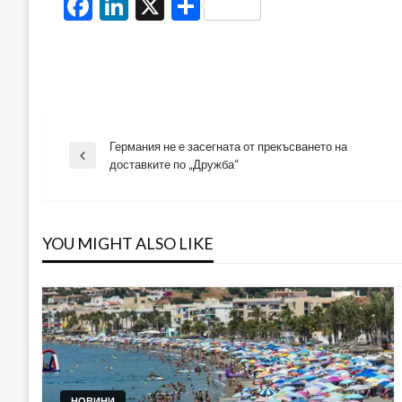
Facebook
LinkedIn
X
Share
Германия не е засегната от прекъсването на
Навигация
Previous
доставките по „Дружба“
Post
YOU MIGHT ALSO LIKE
НОВИНИ