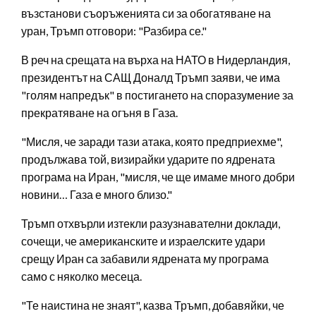
възстанови съоръженията си за обогатяване на
уран, Тръмп отговори: "Разбира се."
В реч на срещата на върха на НАТО в Нидерландия,
президентът на САЩ Доналд Тръмп заяви, че има
"голям напредък" в постигането на споразумение за
прекратяване на огъня в Газа.
"Мисля, че заради тази атака, която предприехме",
продължава той, визирайки ударите по ядрената
програма на Иран, "мисля, че ще имаме много добри
новини… Газа е много близо."
Тръмп отхвърли изтекли разузнавателни доклади,
сочещи, че американските и израелските удари
срещу Иран са забавили ядрената му програма
само с няколко месеца.
"Те наистина не знаят", казва Тръмп, добавяйки, че