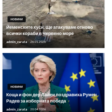
НОВИНИ
Йеменските хуси: Ще атакуваме отново
всички кораби в Червено море
admin_zarata
26.01.2026
НОВИНИ
Коща и фон дер Лайен поздравиха Румен
Радев за изборната победа
admin_zarata
20.04.2026