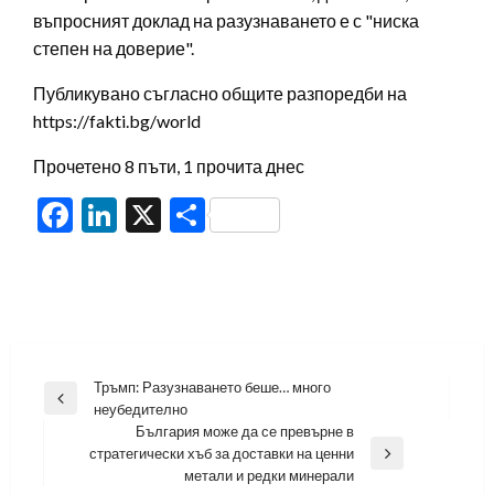
въпросният доклад на разузнаването е с "ниска
степен на доверие".
Публикувано съгласно общите разпоредби на
https://fakti.bg/world
Прочетено 8 пъти, 1 прочита днес
Facebook
LinkedIn
X
Share
Навигация
Тръмп: Разузнаването беше… много
Previous
неубедително
Post
България може да се превърне в
стратегически хъб за доставки на ценни
Next
метали и редки минерали
Post