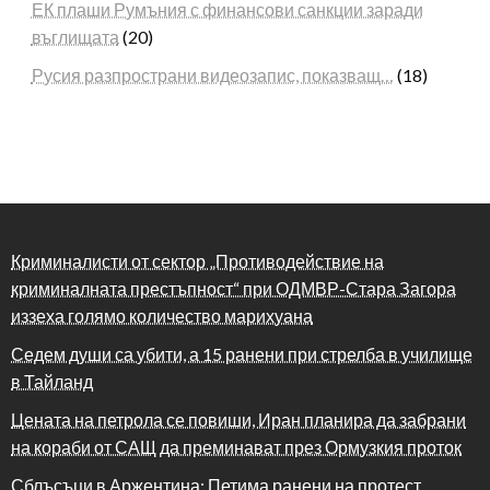
ЕК плаши Румъния с финансови санкции заради
въглищата
(20)
Русия разпространи видеозапис, показващ…
(18)
Криминалисти от сектор „Противодействие на
криминалната престъпност“ при ОДМВР-Стара Загора
иззеха голямо количество марихуана
Седем души са убити, а 15 ранени при стрелба в училище
в Тайланд
Цената на петрола се повиши, Иран планира да забрани
на кораби от САЩ да преминават през Ормузкия проток
Сблъсъци в Аржентина: Петима ранени на протест