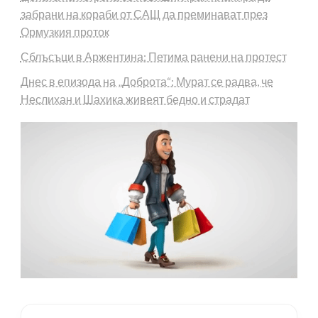
забрани на кораби от САЩ да преминават през
Ормузкия проток
Сблъсъци в Аржентина: Петима ранени на протест
Днес в епизода на „Доброта“: Мурат се радва, че
Неслихан и Шахика живеят бедно и страдат