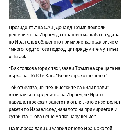
Президентът на САЩ Доналд Тръмп похвали
решението на Израел да ограничи мащаба на удара
по Иран след обявеното примирие, като заяви, че е
"много горд" с този подход, цитира думите му Times
of Israel.
"Бях толкова горд с тях", заяви Тръмп на срещата на
върха на НАТО в Хага."Беше страхотно нещо."
Той отбеляза, че "технически те са били прави",
визирайки твърденията на Израел, че Иран е
нарушил прекратяването на огъня, като е изстрелял
ракети по Израел след началото на примирието в 7
сутринта. "Това беше малко нарушение."
На въпроса дали би ударил отново Иран, ако той