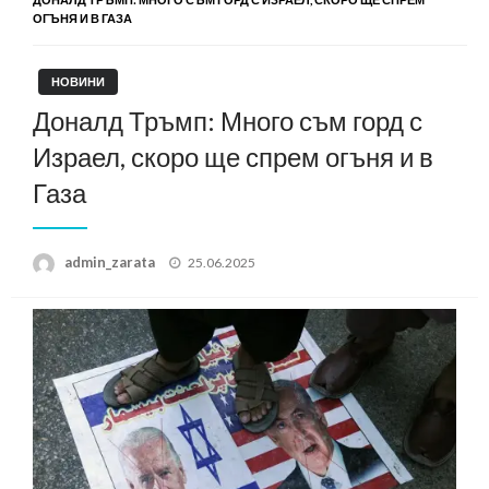
ОГЪНЯ И В ГАЗА
НОВИНИ
Доналд Тръмп: Много съм горд с
Израел, скоро ще спрем огъня и в
Газа
Posted
admin_zarata
25.06.2025
on