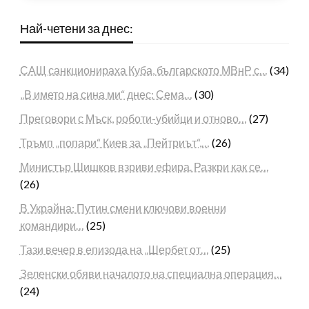
Най-четени за днес:
САЩ санкционираха Куба, българското МВнР с…
(34)
„В името на сина ми“ днес: Сема…
(30)
Преговори с Мъск, роботи-убийци и отново…
(27)
Тръмп „попари“ Киев за „Пейтриът“,…
(26)
Министър Шишков взриви ефира. Разкри как се…
(26)
В Украйна: Путин смени ключови военни
командири…
(25)
Тази вечер в епизода на „Шербет от…
(25)
Зеленски обяви началото на специална операция…
(24)