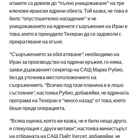
атаките са довели до "пълно унищожаване" на три
ключови ирански ядрени обекта. Той казва, че това е
било "опустошително нападение" и че
унищожаването на ядрените съоръжения на Иран е
това, което е принудило Техеран да се задоволи с
прекратяване на огъня.
"Съоръжението за обогатяване", необходимо на
Иран за производство на ядрени оръжия, го няма,
заяви държавният секретар на САЩ Марко Рубио,
без да уточнява местоположението на
съоръжението. "Всичко под тази планина е в лошо
състояние", настоява Рубио, добавяйки, че ядрената
програма на Техеран е "много назад" от това, което
беше преди операцията.
"Всяка оценка, която ви казва, че е било нещо друго,
е спекулация с други мотиви", настоява министърът
на отбраната на САЩ Пийт Хегсет, добавяйки, че