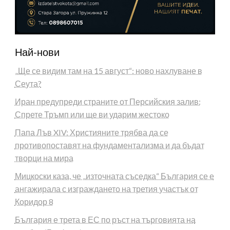
Най-нови
„Ще се видим там на 15 август“: ново нахлуване в
Сеута?
Иран предупреди страните от Персийския залив:
Спрете Тръмп или ще ви ударим жестоко
Папа Лъв XIV: Християните трябва да се
противопоставят на фундаментализма и да бъдат
творци на мира
Мицкоски каза, че „източната съседка“ България се е
ангажирала с изграждането на третия участък от
Коридор 8
България е трета в ЕС по ръст на търговията на