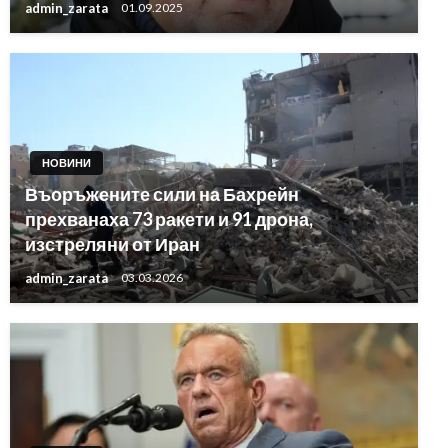
admin_zarata
01.09.2025
НОВИНИ
Въоръжените сили на Бахрейн
прехванаха 73 ракети и 91 дрона,
изстреляни от Иран
admin_zarata
03.03.2026