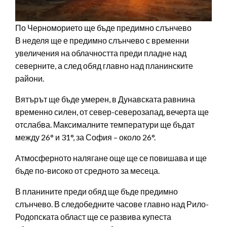
По Черноморието ще бъде предимно слънчево
В неделя ще е предимно слънчево с временни
увеличения на облачността преди пладне над
северните, а след обяд главно над планинските
райони.
Вятърът ще бъде умерен, в Дунавската равнина
временно силен, от север-северозапад, вечерта ще
отслабва. Максималните температури ще бъдат
между 26° и 31°, за София – около 26°.
Атмосферното налягане още ще се повишава и ще
бъде по-високо от средното за месеца.
В планините преди обяд ще бъде предимно
слънчево. В следобедните часове главно над Рило-
Родопската област ще се развива купеста