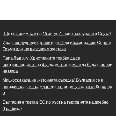
„Ще се видим там на 15 август“: ново нахлуване в Сеута?
Иран предупреди страните от Персийския залив: Спрете
Тръмп или ще ви ударим жестоко
Папа Лъв XIV: Християните трябва да се
противопоставят на фундаментализма и да бъдат творци
на мира
Мицкоски каза, че „източната съседка“ България се е
ангажирала с изграждането на третия участък от Коридор
8
България е трета в ЕС по ръст на търговията на дребно
(Графика)