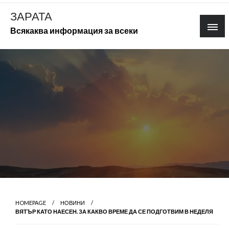
Skip
ЗАРАТА
to
Всякаква информация за всеки
content
HOMEPAGE
НОВИНИ
ВЯТЪР КАТО НАЕСЕН. ЗА КАКВО ВРЕМЕ ДА СЕ ПОДГОТВИМ В НЕДЕЛЯ