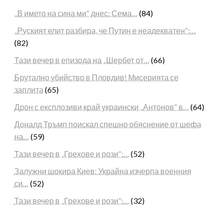
„В името на сина ми“ днес: Сема…
(84)
„Руският елит разбира, че Путин е неадекватен“:…
(82)
Тази вечер в епизода на „Шербет от…
(66)
Брутално убийство в Пловдив! Мисерията се
заплита
(65)
Дрон с експлозиви край украински „Антонов“ в…
(64)
Доналд Тръмп поискал спешно обяснение от шефа
на…
(59)
Тази вечер в „Грехове и рози“:…
(52)
Залужни шокира Киев: Украйна изчерпа военния
си…
(52)
Тази вечер в „Грехове и рози“:…
(32)