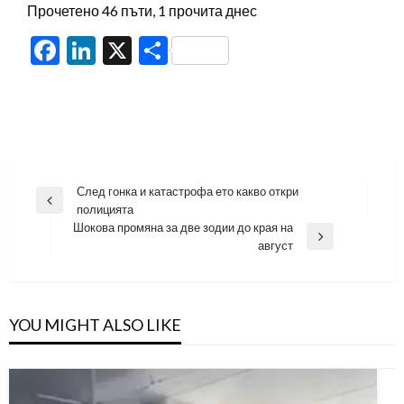
Прочетено 46 пъти, 1 прочита днес
Facebook
LinkedIn
X
Share
Навигация
След гонка и катастрофа ето какво откри
Previous
полицията
Post
Шокова промяна за две зодии до края на
Next
август
Post
YOU MIGHT ALSO LIKE