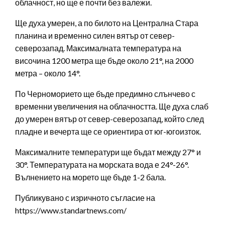
облачност, но ще е почти без валежи.
Ще духа умерен, а по билото на Централна Стара
планина и временно силен вятър от север-
северозапад. Максималната температура на
височина 1200 метра ще бъде около 21°, на 2000
метра – около 14°.
По Черноморието ще бъде предимно слънчево с
временни увеличения на облачността. Ще духа слаб
до умерен вятър от север-северозапад, който след
пладне и вечерта ще се ориентира от юг-югоизток.
Максималните температури ще бъдат между 27° и
30°. Температурата на морската вода е 24°-26°.
Вълнението на морето ще бъде 1-2 бала.
Публикувано с изричното съгласие на
https://www.standartnews.com/