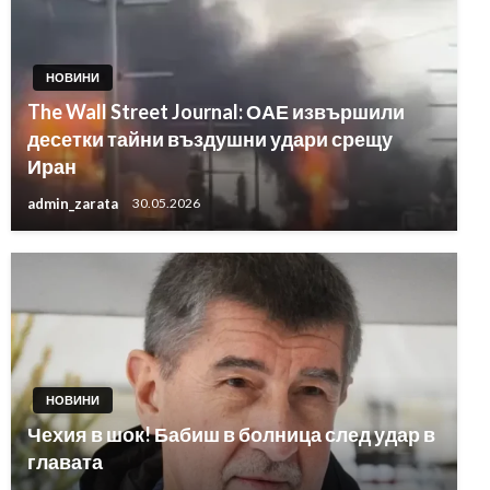
НОВИНИ
The Wall Street Journal: ОАЕ извършили
десетки тайни въздушни удари срещу
Иран
admin_zarata
30.05.2026
НОВИНИ
Чехия в шок! Бабиш в болница след удар в
главата