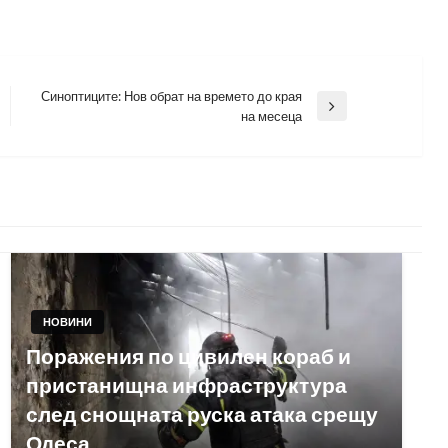
Синоптиците: Нов обрат на времето до края
Next
на месеца
Post
НОВИНИ
Поражения по цивилен кораб и
пристанищна инфраструктура
след снощната руска атака срещу
Одеса