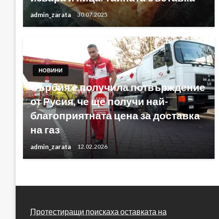
admin_zarata
30.07.2025
НОВИНИ
Сърбия е получила потвърждение
от Русия, че ще получи най-
благоприятната цена за доставка
на газ
admin_zarata
12.02.2026
Протестиращи поискаха оставката на