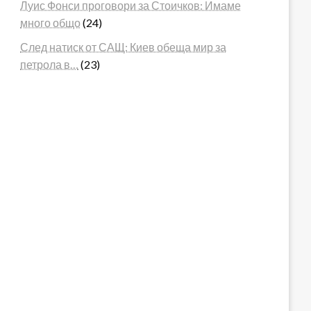
Луис Фонси проговори за Стоичков: Имаме
много общо
(24)
След натиск от САЩ: Киев обеща мир за
петрола в…
(23)