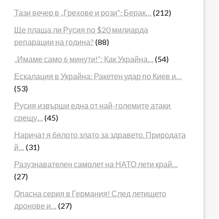
Тази вечер в „Грехове и рози“: Берак…
(212)
Ще плаща ли Русия по $20 милиарда
репарации на година?
(88)
„Имаме само 6 минути!“: Как Украйна…
(54)
Ескалация в Украйна: Ракетен удар по Киев и…
(53)
Русия извърши една от най-големите атаки
срещу…
(45)
Наричат я бялото злато за здравето. Природата
й…
(31)
Разузнавателен самолет на НАТО лети край…
(27)
Опасна серия в Германия! След летището
дронове и…
(27)