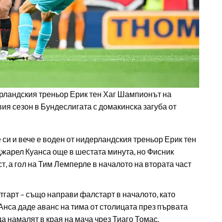
ерландския треньор Ерик тен Хаг Шампионът на
я сезон в Бундеслигата с домакинска загуба от
е си и вече е воден от нидерландския треньор Ерик тен
 Джарел Куанса още в шестата минута, но Фисник
т, а гол на Тим Лемперле в началото на втората част
тгарт – също направи фалстарт в началото, като
 Анса даде аванс на тима от столицата през първата
да намалят в края на мача чрез Тиаго Томас.