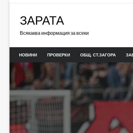
Skip
to
ЗАРАТА
content
Всякаква информация за всеки
НОВИНИ
ПРОВЕРКИ
ОБЩ. СТ.ЗАГОРА
ЗА