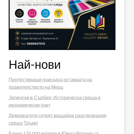
Най-нови
Протестиращи поискаха оставката на
правителството на Мерц
Зеленски в Сърбия: Историческа среща и
икономически пакт
Демократите готвят мащабни разследвания
срещу Тръмп
Близо 175 000 жители в Южна Япония са