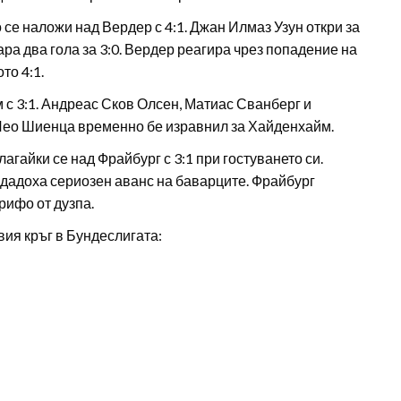
се наложи над Вердер с 4:1. Джан Илмаз Узун откри за
а два гола за 3:0. Вердер реагира чрез попадение на
то 4:1.
 с 3:1. Андреас Сков Олсен, Матиас Сванберг и
 Лео Шиенца временно бе изравнил за Хайденхайм.
агайки се над Фрайбург с 3:1 при гостуването си.
дадоха сериозен аванс на баварците. Фрайбург
рифо от дузпа.
ия кръг в Бундеслигата: