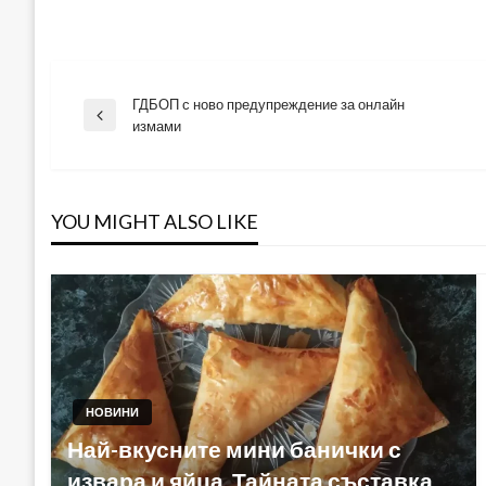
ГДБОП с ново предупреждение за онлайн
Навигация
Previous
измами
Post
YOU MIGHT ALSO LIKE
НОВИНИ
Най-вкусните мини банички с
извара и яйца. Тайната съставка