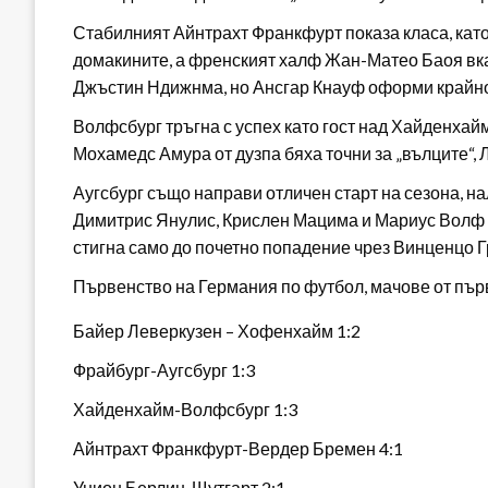
Стабилният Айнтрахт Франкфурт показа класа, като 
домакините, а френският халф Жан-Матео Баоя вкар
Джъстин Ндижнма, но Ансгар Кнауф оформи крайно
Волфсбург тръгна с успех като гост над Хайденхайм
Мохамедс Амура от дузпа бяха точни за „вълците“,
Аугсбург също направи отличен старт на сезона, нал
Димитрис Янулис, Крислен Мацима и Мариус Волф 
стигна само до почетно попадение чрез Винценцо Г
Първенство на Германия по футбол, мачове от първ
Байер Леверкузен – Хофенхайм 1:2
Фрайбург-Аугсбург 1:3
Хайденхайм-Волфсбург 1:3
Айнтрахт Франкфурт-Вердер Бремен 4:1
Унион Берлин-Щутгарт 2:1