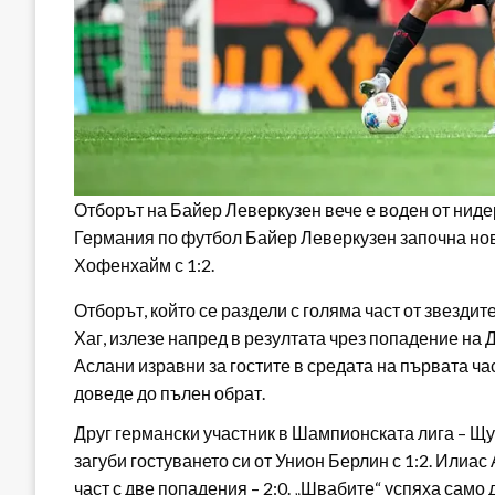
Отборът на Байер Леверкузен вече е воден от нид
Германия по футбол Байер Леверкузен започна нови
Хофенхайм с 1:2.
Отборът, който се раздели с голяма част от звездит
Хаг, излезе напред в резултата чрез попадение на
Аслани изравни за гостите в средата на първата час
доведе до пълен обрат.
Друг германски участник в Шампионската лига – Щу
загуби гостуването си от Унион Берлин с 1:2. Илиас
част с две попадения – 2:0. „Швабите“ успяха само 