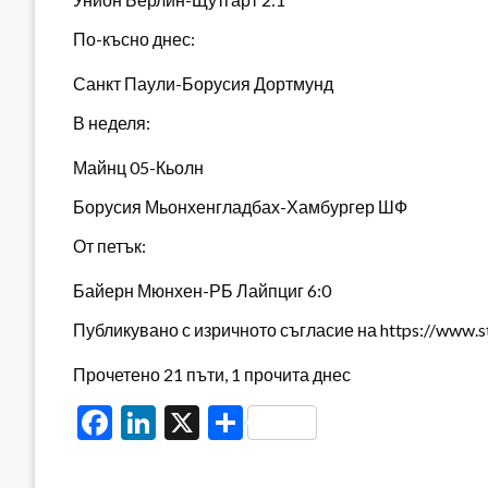
По-късно днес:
Санкт Паули-Борусия Дортмунд
В неделя:
Майнц 05-Кьолн
Борусия Мьонхенгладбах-Хамбургер ШФ
От петък:
Байерн Мюнхен-РБ Лайпциг 6:0
Публикувано с изричното съгласие на https://www.s
Прочетено 21 пъти, 1 прочита днес
Facebook
LinkedIn
X
Share