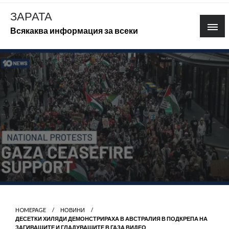
Skip
ЗАРАТА
to
Всякаква информация за всеки
content
HOMEPAGE
НОВИНИ
ДЕСЕТКИ ХИЛЯДИ ДЕМОНСТРИРАХА В АВСТРАЛИЯ В ПОДКРЕПА НА
ЗАГИВАЩИТЕ И ГЛАДУВАЩИТЕ В ГАЗА ВИДЕО