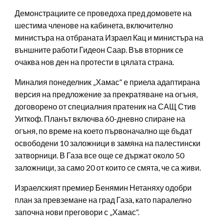
Демонстрациите се проведоха пред домовете на
шестима членове на кабинета, включително
министъра на отбраната Израел Кац и министъра на
външните работи Гидеон Саар. Във вторник се
очаква нов ден на протести в цялата страна.
Миналия понеделник „Хамас“ е приела адаптирана
версия на предложение за прекратяване на огъня,
договорено от специалния пратеник на САЩ Стив
Уиткоф. Планът включва 60-дневно спиране на
огъня, по време на което първоначално ще бъдат
освободени 10 заложници в замяна на палестински
затворници. В Газа все още се държат около 50
заложници, за само 20 от които се смята, че са живи.
Израелският премиер Бенямин Нетаняху одобри
план за превземане на град Газа, като паралелно
започна нови преговори с „Хамас“.