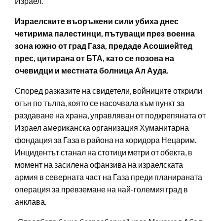
Израел.
Израелските въоръжени сили убиха днес
четирима палестинци, пътуващи през военна
зона южно от град Газа, предаде Асошиейтед
прес, цитирана от БТА, като се позова на
очевидци и местната болница Ал Ауда.
Според разказите на свидетели, войниците открили
огън по тълпа, която се насочвала към пункт за
раздаване на храна, управляван от подкрепяната от
Израел американска организация Хуманитарна
фондация за Газа в района на коридора Нецарим.
Инцидентът станал на стотици метри от обекта, в
момент на засилена офанзива на израелската
армия в северната част на Газа преди планираната
операция за превземане на най-големия град в
анклава.