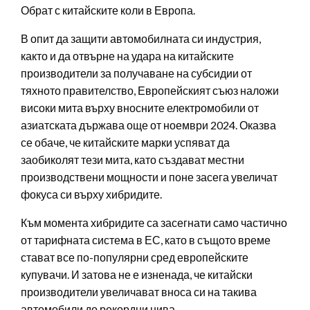
Обрат с китайските коли в Европа.
В опит да защити автомобилната си индустрия,
както и да отвърне на удара на китайските
производители за получаване на субсидии от
тяхното правителство, Европейският съюз наложи
високи мита върху вносните електромобили от
азиатската държава още от ноември 2024. Оказва
се обаче, че китайските марки успяват да
заобиколят тези мита, като създават местни
производствени мощности и поне засега увеличат
фокуса си върху хибридите.
Към момента хибридите са засегнати само частично
от тарифната система в ЕС, като в същото време
стават все по-популярни сред европейските
купувачи. И затова не е изненада, че китайски
производители увеличават вноса си на такива
автомобили до рекордни нива.