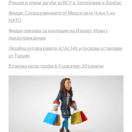
Рокади и тежки загуби за ВСУ в Запорожие и Донбас
Фидан: Споразумението от Мека е като Член 5 на
НАТО
Фидан призова за изолация на Израел, Иран с
предупреждение
Украйна купува ракети ATACMS и пускови установки
от Турция
Влакова катастрофа в Хърватия: 20 ранени