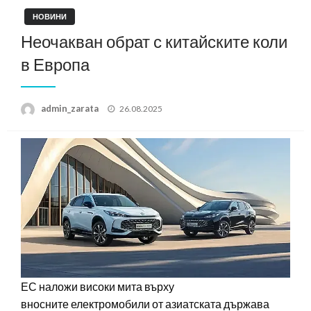
НОВИНИ
Неочакван обрат с китайските коли
в Европа
Posted
admin_zarata
26.08.2025
on
ЕС наложи високи мита върху
вносните електромобили от азиатската държава