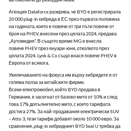
Агенция Dataforce разкрива, че BYD е регистрирала
20 000 plug-in хибрида в ЕС през първата половина
на годината, което е повече от три пъти повече от
броя на PHEV, внесени през цялата 2024, предава
„Аутомедия“. В същото време MG е внесла
повече PHEV през януари-юни, отколкото през
цялата 2024. Lynk & Co също внася повече PHEV в
Европа от всякога.
Увеличаването на фокуса им върху хибридите е от
голяма полза за китайските фирми.
Всеки електромобил, който BYD продава в
Германия, е засегнат от базово мито от 10% и след
това 17% допълнително мито, с което тарифата
достига 27%. За най-продавания електрически SUV
– Atto 3, тези тарифи добавят около 10 000 евро. За
сравнение, plug-in хибридният BYD Seal U трябва да