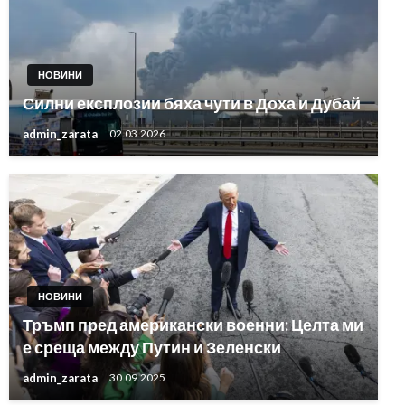
НОВИНИ
Силни експлозии бяха чути в Доха и Дубай
admin_zarata
02.03.2026
НОВИНИ
Тръмп пред американски военни: Целта ми
е среща между Путин и Зеленски
admin_zarata
30.09.2025