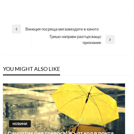
Навигация
Венеция посреща мегазвездите в киното
Previous
Гришо направи разтърсващо
Post
Next
признание
Post
YOU MIGHT ALSO LIKE
НОВИНИ
Синоптик бие тревога! Жълт код в почти