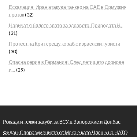
Ескалация: Иран атакува танкер на ОАЕ в Ормузкия
проток
(32)
Наричат я бялото злато за здравето. Природата й…
(31)
Протест на Крит срещу кораб с израелски туристи
(30)
Опасна серия в Германия! След летището дронове
и…
(29)
Рокади и тежки загуби за ВСУ в Запорожие и Донбас
Фидан: Споразумението от Мека е като Член 5 на НАТО