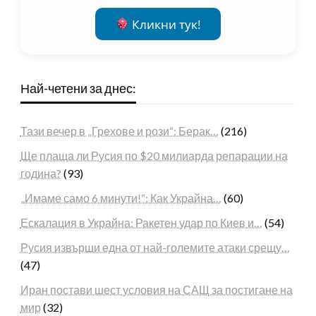
Кликни тук!
Най-четени за днес:
Тази вечер в „Грехове и рози“: Берак…
(216)
Ще плаща ли Русия по $20 милиарда репарации на
година?
(93)
„Имаме само 6 минути!“: Как Украйна…
(60)
Ескалация в Украйна: Ракетен удар по Киев и…
(54)
Русия извърши една от най-големите атаки срещу…
(47)
Иран постави шест условия на САЩ за постигане на
мир
(32)