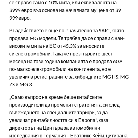
се справя само с 10% мита, или еквивалента на
3999 евро въз основа на началната му цена от 39
999 евро.
Въздействието е още по-значително за SAIC, която
продава MG модели. Тя трябва да се справи с най-
високите мита на ЕС от 45,3% за вносните
си електромобили. Така че през първите шест
месеца на тази година компанията е продала 60%
по-малко електромобили на континента, но е
увеличила регистрациите за хибридните MG HS, MG
ZS и MG 3.
„Само въпрос на време беше китайските
производители да променят стратегията си след
въвеждането на специалните тарифи, за да
увеличат рентабилността си в Европа“, каза
директорът на Центъра за автомобилни
изследвания в Германия – Беатрикс Кейм, цитирана