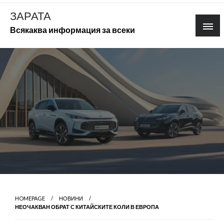
Skip
ЗАРАТА
to
Всякаква информация за всеки
content
HOMEPAGE
НОВИНИ
НЕОЧАКВАН ОБРАТ С КИТАЙСКИТЕ КОЛИ В ЕВРОПА