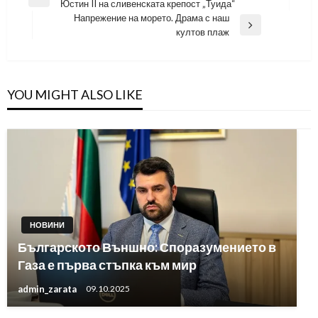
Previous
Юстин II на сливенската крепост „Туида“
Post
Напрежение на морето. Драма с наш
Next
култов плаж
Post
YOU MIGHT ALSO LIKE
НОВИНИ
Българското Външно: Споразумението в
Газа е първа стъпка към мир
admin_zarata
09.10.2025