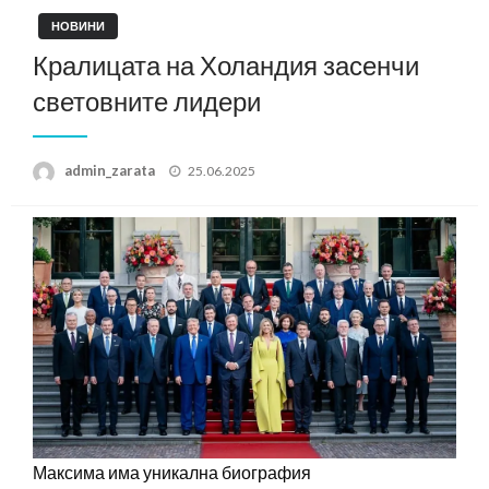
НОВИНИ
Кралицата на Холандия засенчи
световните лидери
Posted
admin_zarata
25.06.2025
on
Максима има уникална биография