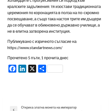
холандците с прогресивния си подход към
кралските задължения: тя изостави традиционната
церемония по коронацията в полза на по-скромно
посвещаване, а също така настоя трите им дъщери
да се обучават в обикновено държавно училище, а
не в елитна затворена институция.
Публикувано с изричното съгласие на
https://www.standartnews.com/
Прочетено 5 пъти, 1 прочита днес
Facebook
LinkedIn
X
Share
Навигация
Откриха златна монета на император