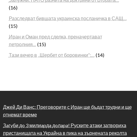
(16)
Разследват бившата украинска посланичка в САЩ…
(15)
Иран и Оман пред сделка, преначертават
петролния…
(15)
Тази вечер в „Шербет от боровинки“:…
(14)
Джей Ди Ванс: Преговорите с Иран ще бъдат трудни и ще
отнемат време
Зaгyби дo 3 милиapдa дoлapa! Руските атаки затвориха
пристанищата на Украйна в пика на зърнената реколта