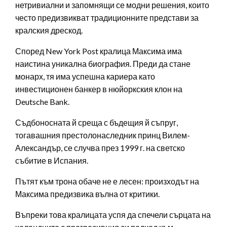
нетривиални и запомнящи се модни решения, които
често предизвикват традиционните представи за
кралския дрескод.
Според New York Post кралица Максима има
наистина уникална биография. Преди да стане
монарх, тя има успешна кариера като
инвестиционен банкер в нюйоркския клон на
Deutsche Bank.
Съдбоносната й среща с бъдещия й съпруг,
тогавашния престолонаследник принц Вилем-
Александър, се случва през 1999 г. на светско
събитие в Испания.
Пътят към трона обаче не е лесен: произходът на
Максима предизвика вълна от критики.
Въпреки това кралицата успя да спечели сърцата на