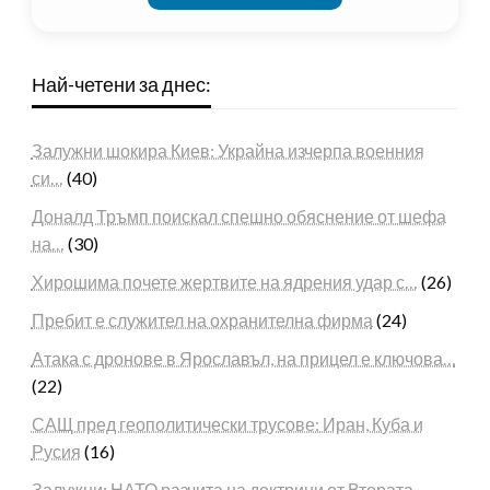
Най-четени за днес:
Залужни шокира Киев: Украйна изчерпа военния
си…
(40)
Доналд Тръмп поискал спешно обяснение от шефа
на…
(30)
Хирошима почете жертвите на ядрения удар с…
(26)
Пребит е служител на охранителна фирма
(24)
Атака с дронове в Ярославъл, на прицел е ключова…
(22)
САЩ пред геополитически трусове: Иран, Куба и
Русия
(16)
Залужни: НАТО разчита на доктрини от Втората…