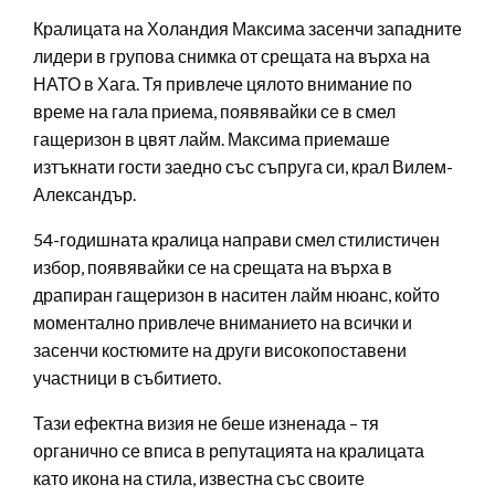
Кралицата на Холандия Максима засенчи западните
лидери в групова снимка от срещата на върха на
НАТО в Хага. Тя привлече цялото внимание по
време на гала приема, появявайки се в смел
гащеризон в цвят лайм. Максима приемаше
изтъкнати гости заедно със съпруга си, крал Вилем-
Александър.
54-годишната кралица направи смел стилистичен
избор, появявайки се на срещата на върха в
драпиран гащеризон в наситен лайм нюанс, който
моментално привлече вниманието на всички и
засенчи костюмите на други високопоставени
участници в събитието.
Тази ефектна визия не беше изненада – тя
органично се вписа в репутацията на кралицата
като икона на стила, известна със своите