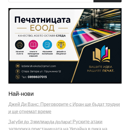
Най-нови
Джей Ди Ванс: Преговорите с Иран ще бъдат трудни
и ще отнемат време
Зaгyби дo 3 милиapдa дoлapa! Руските атаки
затвориха пристанищата на Украйна в пика на