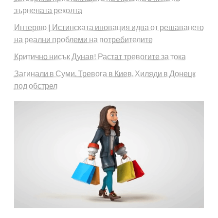
зърнената реколта
Интервю | Истинската иновация идва от решаването
на реални проблеми на потребителите
Критично нисък Дунав! Растат тревогите за тока
Загинали в Суми. Тревога в Киев. Хиляди в Донецк
под обстрел