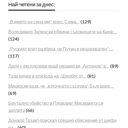
Най-четени за днес:
„В името на сина ми“ днес: Сема…
(129)
Володимир Зеленски обвини съюзниците на Киев:…
(124)
„Руският елит разбира, че Путин е неадекватен“:…
(117)
Дрон с експлозиви край украински „Антонов“ в…
(89)
Тази вечер в епизода на „Шербет от…
(81)
Мицкоски каза, че „източната съседка“ България…
(69)
Брутално убийство в Пловдив! Мисерията се
заплита
(66)
Доналд Тръмп поискал спешно обяснение от шефа
на…
(60)