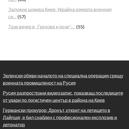
Залужни шокира Киев: Украйна изчерпа военния
си…
(57)
Тази вечер в „Грехове и рози“:…
(55)
Зеленски обяви началото на специална операция срещу
военната промишленост на Русия
Русия разпространи видеозапис, показващ последиците
от удари по логистичен център в района на Киев
Германски прокурор: Дронът, открит на летището в
Лайпциг, е бил снабден с професионален експлозив и
детонатор