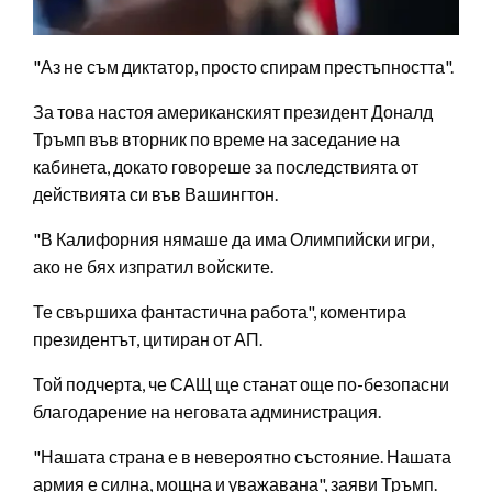
"Аз не съм диктатор, просто спирам престъпността".
За това настоя американският президент Доналд
Тръмп във вторник по време на заседание на
кабинета, докато говореше за последствията от
действията си във Вашингтон.
"В Калифорния нямаше да има Олимпийски игри,
ако не бях изпратил войските.
Те свършиха фантастична работа", коментира
президентът, цитиран от АП.
Той подчерта, че САЩ ще станат още по-безопасни
благодарение на неговата администрация.
"Нашата страна е в невероятно състояние. Нашата
армия е силна, мощна и уважавана", заяви Тръмп.