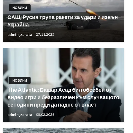
НОВИНИ
САЩ: Русия трупа ракети за удари и извън
Украйна
admin_zarata
27.11.2025
НОВИНИ
The ​​Atlantic: Башар Асад бил обсебен от
видео игри и безразличен към случващото
се години преди да падне от власт
admin_zarata
08.02.2026