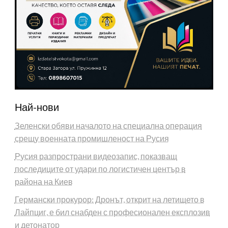
Най-нови
Зеленски обяви началото на специална операция
срещу военната промишленост на Русия
Русия разпространи видеозапис, показващ
последиците от удари по логистичен център в
района на Киев
Германски прокурор: Дронът, открит на летището в
Лайпциг, е бил снабден с професионален експлозив
и детонатор