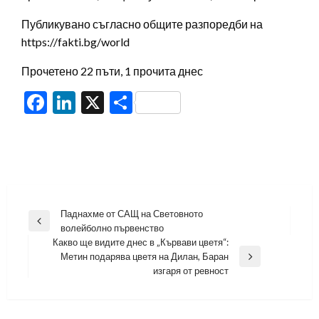
Публикувано съгласно общите разпоредби на
https://fakti.bg/world
Прочетено 22 пъти, 1 прочита днес
Facebook
LinkedIn
X
Share
Навигация
Паднахме от САЩ на Световното
Previous
волейболно първенство
Post
Какво ще видите днес в „Кървави цветя“:
Метин подарява цветя на Дилан, Баран
Next
изгаря от ревност
Post