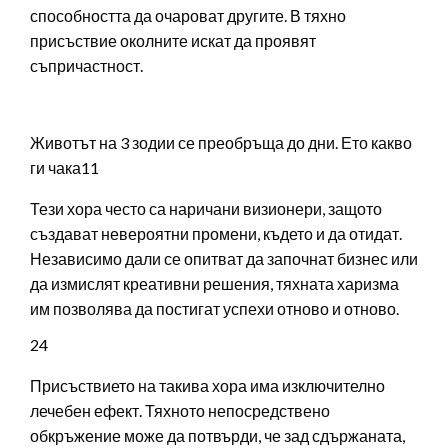
способността да очароват другите. В тяхно
присъствие околните искат да проявят
съпричастност.
Животът на 3 зодии се преобръща до дни. Ето какво
ги чака11
Тези хора често са наричани визионери, защото
създават невероятни промени, където и да отидат.
Независимо дали се опитват да започнат бизнес или
да измислят креативни решения, тяхната харизма
им позволява да постигат успехи отново и отново.
24
Присъствието на такива хора има изключително
лечебен ефект. Тяхното непосредствено
обкръжение може да потвърди, че зад сдържаната,