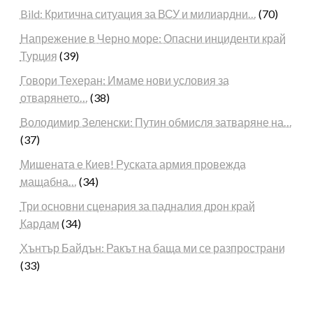
Bild: Критична ситуация за ВСУ и милиардни…
(70)
Напрежение в Черно море: Опасни инциденти край
Турция
(39)
Говори Техеран: Имаме нови условия за
отварянето…
(38)
Володимир Зеленски: Путин обмисля затваряне на…
(37)
Мишената е Киев! Руската армия провежда
мащабна…
(34)
Три основни сценария за падналия дрон край
Кардам
(34)
Хънтър Байдън: Ракът на баща ми се разпространи
(33)