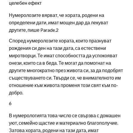
целебен ефект
Нумеролозите вярват, че хората, родени на
определени дати, имат мощен дар да лекуват
другите, пише Parade.2
Според нумеролозите хората, които празнуват
рождения си ден на тази дата, са естествени
миротворци. Те имат способността да успокояват
онези, които са в беда. Те могат да помогнат на
другите многократно през живота си, за да подобрят
съществуването си. Твърди се, че внимателното им
отношение към живота променя този свят към по-
добро.
6
В нумерологията това число се свързва с домашен
уют, семейно щастие и материално благополучие.
Затова хората, родени на тази дата, имат