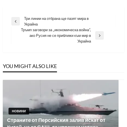
Навигация
Три линии на отбрана ще пазят мира в
Previous
Украйна
Post
Тръмп заговори за „икономическа война“,
ако Русия не се приближи към мир в
Next
Украйна
Post
YOU MIGHT ALSO LIKE
НОВИНИ
Страните от Персийския залив искат от
Китай, не от САЩ, да упражни натиск