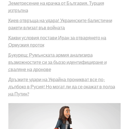
Земетресение на крачка от България. Турция
изтръпна
Киев отвръща на удара! Украинските балистични
ракети влизат във войната
Какви условия постави Иран за отварянето на
Ормузкия проток
Букурещ: Румънската армия анализира
възможностите си за бързо идентифициране и
сваляне на дронове
Дръзките удари на Украйна проникват все по-
дълбоко в Русия! Но могат ли да се окажат в полза
на Путин?