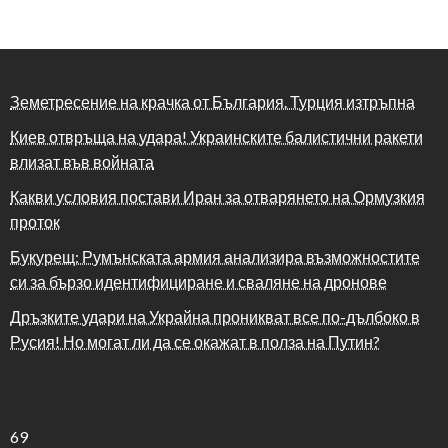
Земетресение на крачка от България. Турция изтръпна
Киев отвръща на удара! Украинските балистични ракети
влизат във войната
Какви условия постави Иран за отварянето на Ормузкия
проток
Букурещ: Румънската армия анализира възможностите
си за бързо идентифициране и сваляне на дронове
Дръзките удари на Украйна проникват все по-дълбоко в
Русия! Но могат ли да се окажат в полза на Путин?
69