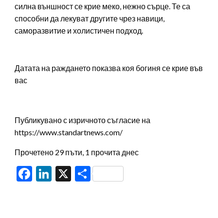
силна външност се крие меко, нежно сърце. Те са
способни да лекуват другите чрез навици,
саморазвитие и холистичен подход.
Датата на раждането показва коя богиня се крие във
вас
Публикувано с изричното съгласие на
https://www.standartnews.com/
Прочетено 29 пъти, 1 прочита днес
Facebook
LinkedIn
X
Share