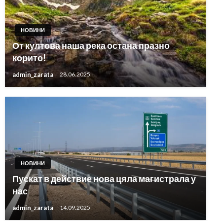
НОВИНИ
От култова наша река остана празно
корито!
admin_zarata
28.06.2025
НОВИНИ
Пускат в действие нова цяла магистрала у
нас
admin_zarata
14.09.2025