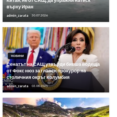
върху Иран
admin_zarata
30.07.2026
НОВИНИ
Сенатът на САЩ утвърди бивша водеща
от Фокс нюз за главен прокурор на
столичния окръг Колумбия
admin_zarata
03.08.2025