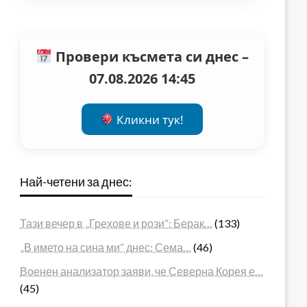
Провери късмета си днес –
07.08.2026 14:45
Кликни тук!
Най-четени за днес:
Тази вечер в „Грехове и рози“: Берак…
(133)
„В името на сина ми“ днес: Сема…
(46)
Военен анализатор заяви, че Северна Корея е…
(45)