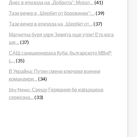
Днес в епизода на „Доброта“: Мурат…
(41)
Тази вечер в „Шербет от боровинки“:…
(39)
Тази вечер в епизода на „Шербет от…
(37)
Магнитна буря удря Земята още утре! Ето кога
ще…
(37)
САЩ санкционираха Куба, българското МВнР
с…
(35)
В Украйна: Путин смени ключови военни
командири…
(34)
Sky News: Срещу Германия бе извършена
сериозна…
(33)