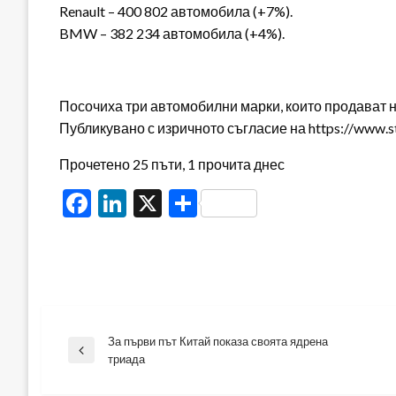
Renault – 400 802 автомобила (+7%).
BMW – 382 234 автомобила (+4%).
Посочиха три автомобилни марки, които продават 
Публикувано с изричното съгласие на https://www.s
Прочетено 25 пъти, 1 прочита днес
Facebook
LinkedIn
X
Share
За първи път Китай показа своята ядрена
Навигация
Previous
триада
Post