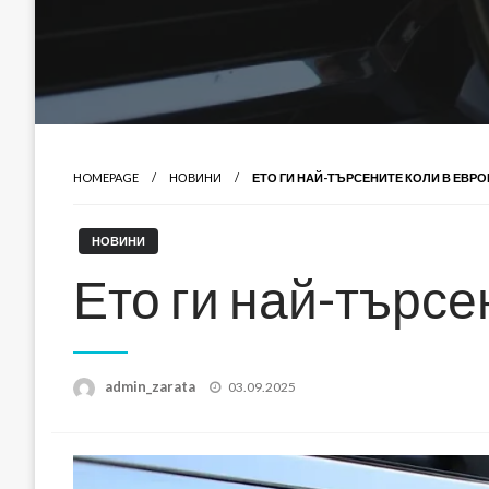
HOMEPAGE
НОВИНИ
ЕТО ГИ НАЙ-ТЪРСЕНИТЕ КОЛИ В ЕВР
НОВИНИ
Ето ги най-търсе
Posted
admin_zarata
03.09.2025
on