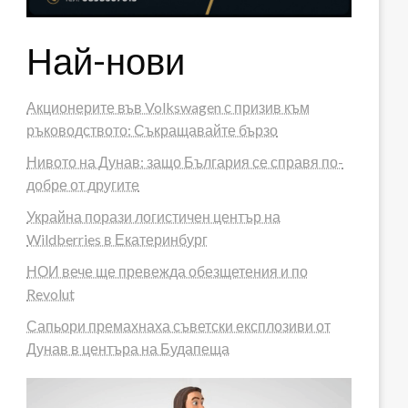
Най-нови
Акционерите във Volkswagen с призив към
ръководството: Съкращавайте бързо
Нивото на Дунав: защо България се справя по-
добре от другите
Украйна порази логистичен център на
Wildberries в Екатеринбург
НОИ вече ще превежда обезщетения и по
Revolut
Сапьори премахнаха съветски експлозиви от
Дунав в центъра на Будапеща