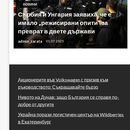
НОВИНИ
Сърбия и Унгария заявиха, че е
имало „режисирани опити“ за
преврат в двете държави
admin_zarata
01.07.2025
Акционерите във Volkswagen с призив към
ръководството: Съкращавайте бързо
Нивото на Дунав: защо България се справя по-
добре от другите
Украйна порази логистичен център на Wildberries
в Екатеринбург