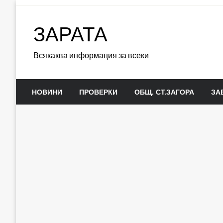
Skip
to
ЗАРАТА
content
Всякаква информация за всеки
НОВИНИ
ПРОВЕРКИ
ОБЩ. СТ.ЗАГОРА
ЗА