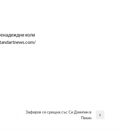
ненадеждни коли
tandartnews.com/
Зафиров се срещна със Си Дзинпин в
Next
Пекин
Post