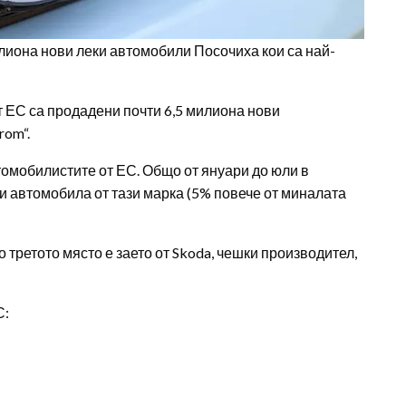
илиона нови леки автомобили Посочиха кои са най-
т ЕС са продадени почти 6,5 милиона нови
rom“.
омобилистите от ЕС. Общо от януари до юли в
и автомобила от тази марка (5% повече от миналата
 третото място е заето от Skoda, чешки производител,
С: