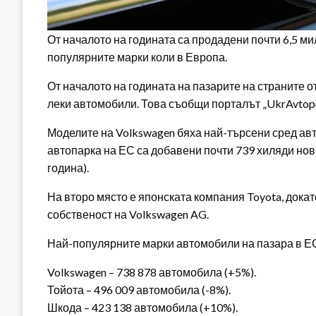
От началото на годината са продадени почти 6,5 м
популярните марки коли в Европа.
От началото на годината на пазарите на страните о
леки автомобили. Това съобщи порталът „UkrAvtop
Моделите на Volkswagen бяха най-търсени сред авт
автопарка на ЕС са добавени почти 739 хиляди нов
година).
На второ място е японската компания Toyota, докато
собственост на Volkswagen AG.
Най-популярните марки автомобили на пазара в Е
Volkswagen – 738 878 автомобила (+5%).
Тойота – 496 009 автомобила (-8%).
Шкода – 423 138 автомобила (+10%).