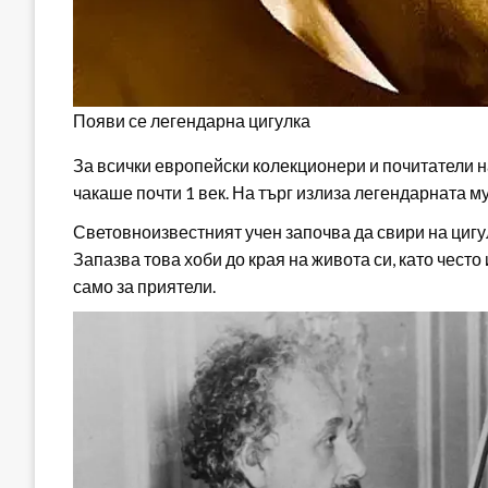
Появи се легендарна цигулка
За всички европейски колекционери и почитатели н
чакаше почти 1 век. На търг излиза легендарната м
Световноизвестният учен започва да свири на цигу
Запазва това хоби до края на живота си, като чест
само за приятели.