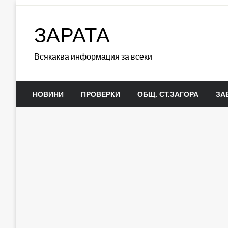
Skip
to
ЗАРАТА
content
Всякаква информация за всеки
НОВИНИ
ПРОВЕРКИ
ОБЩ. СТ.ЗАГОРА
ЗА