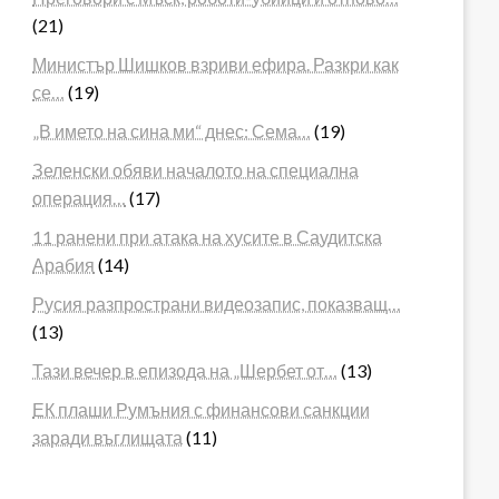
(21)
Министър Шишков взриви ефира. Разкри как
се…
(19)
„В името на сина ми“ днес: Сема…
(19)
Зеленски обяви началото на специална
операция…
(17)
11 ранени при атака на хусите в Саудитска
Арабия
(14)
Русия разпространи видеозапис, показващ…
(13)
Тази вечер в епизода на „Шербет от…
(13)
ЕК плаши Румъния с финансови санкции
заради въглищата
(11)