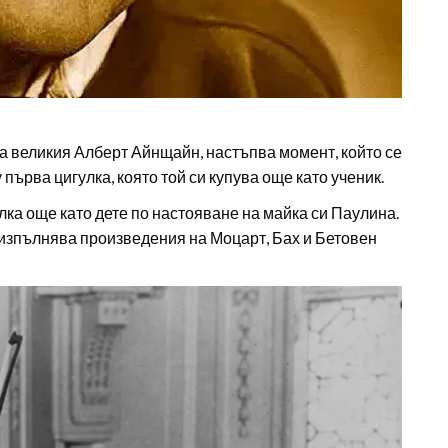
а великия Алберт Айнщайн, настъпва момент, който се
у първа цигулка, която той си купува още като ученик.
лка още като дете по настояване на майка си Паулина.
о изпълнява произведения на Моцарт, Бах и Бетовен