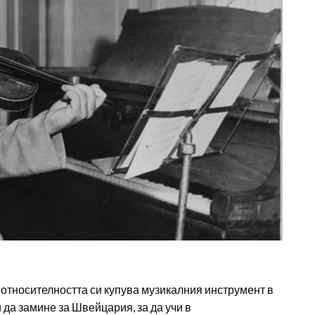
 относителността си купува музикалния инструмент в
 да замине за Швейцария, за да учи в