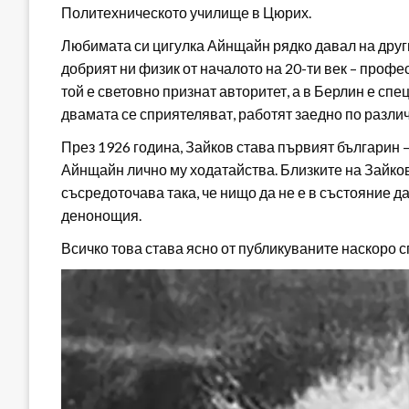
Политехническото училище в Цюрих.
Любимата си цигулка Айнщайн рядко давал на други
добрият ни физик от началото на 20-ти век – профе
той е световно признат авторитет, а в Берлин е с
двамата се сприятеляват, работят заедно по различ
През 1926 година, Зайков става първият българин 
Айнщайн лично му ходатайства. Близките на Зайков
съсредоточава така, че нищо да не е в състояние д
денонощия.
Всичко това става ясно от публикуваните наскоро сп