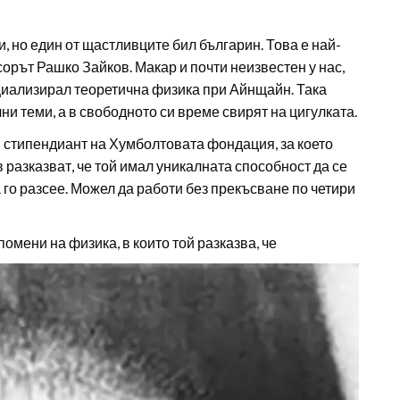
, но един от щастливците бил българин. Това е най-
сорът Рашко Зайков. Макар и почти неизвестен у нас,
пециализирал теоретична физика при Айнщайн. Така
ни теми, а в свободното си време свирят на цигулката.
– стипендиант на Хумболтовата фондация, за което
 разказват, че той имал уникалната способност да се
а го разсее. Можел да работи без прекъсване по четири
омени на физика, в които той разказва, че