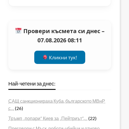
Провери късмета си днес –
07.08.2026 08:11
Кликни тук!
Най-четени за днес:
САЩ санкционираха Куба, българското МВнР
с…
(26)
Тръмп „попари“ Киев за „Пейтриът“,…
(22)
Преговори с Мъск, роботи-убийци и отново…