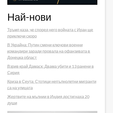
Най-нови
Тръмп каза, че според него войната с Иран ще
приключи скоро
В Украйна: Путин смени ключови военни
командири заради провала на офанзивата в
Донецка област
Взрив край Дамаск: Двама убити и 13 ранени в
Сирия
Криза в Сеута: Стотици непълнолетни мигранти
са на улицата
Жертвите на мълнии в Индия достигнаха 20
души