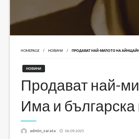
HOMEPAGE
НОВИНИ
ПРОДАВАТ НАЙ-МИЛОТО НА АЙНЩАЙН
НОВИНИ
Продават най-ми
Има и българска
Posted
admin_zarata
06.09.2025
on