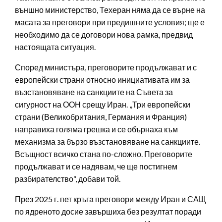
външно министерство, Техеран няма да се върне на
масата за преговори при предишните условия; ще е
необходимо да се договори нова рамка, предвид
настоящата ситуация.
Според министъра, преговорите продължават и с
европейски страни относно инициативата им за
възстановяване на санкциите на Съвета за
сигурност на ООН срещу Иран. „Три европейски
страни (Великобритания, Германия и Франция)
направиха голяма грешка и се обърнаха към
механизма за бързо възстановяване на санкциите.
Всъщност всичко стана по-сложно. Преговорите
продължават и се надявам, че ще постигнем
разбирателство“, добави той.
През 2025 г. пет кръга преговори между Иран и САЩ
по ядреното досие завършиха без резултат поради