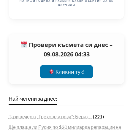
НАПИШИ ГОДИНА И РАЗБЕРИ КАКВИ СЪБИТИЯ СА СЕ
СЛУЧИЛИ
Провери късмета си днес –
09.08.2026 04:33
Кликни тук!
Най-четени за днес:
Тази вечер в „Грехове и рози“: Берак…
(221)
Ще плаща ли Русия по $20 милиарда репарации на