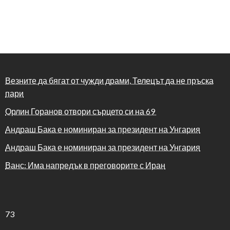
Везните да бягат от чужди драми, Телецът да не пръска
пари
Орлин Горанов отвори сърцето си на 69
Андраш Бака е номиниран за президент на Унгария
Андраш Бака е номиниран за президент на Унгария
Ванс: Има напредък в преговорите с Иран
73