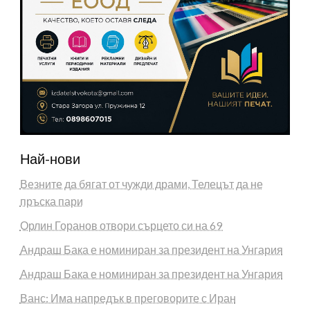
Най-нови
Везните да бягат от чужди драми, Телецът да не
пръска пари
Орлин Горанов отвори сърцето си на 69
Андраш Бака е номиниран за президент на Унгария
Андраш Бака е номиниран за президент на Унгария
Ванс: Има напредък в преговорите с Иран