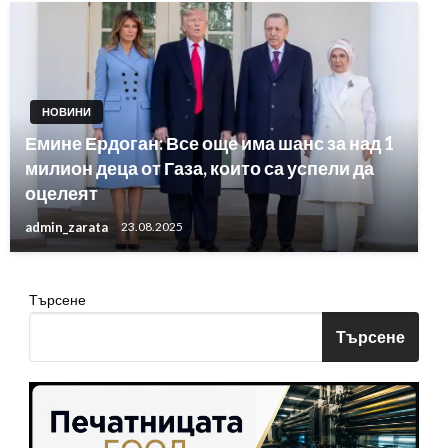
НОВИНИ
Емине Ердоган: Все още има шанс за над 1
милион деца от Газа, които са успели да
оцелеят
admin_zarata
23.08.2025
Търсене
Търсене