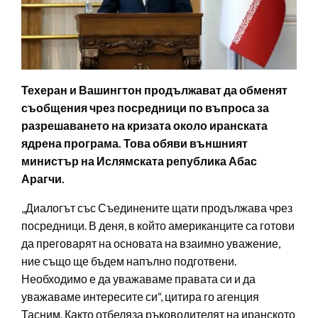
Техеран и Вашингтон продължават да обменят
съобщения чрез посредници по въпроса за
разрешаването на кризата около иранската
ядрена програма. Това обяви външният
министър на Ислямската република Абас
Арагчи.
„Диалогът със Съединените щати продължава чрез
посредници. В деня, в който американците са готови
да преговарят на основата на взаимно уважение,
ние също ще бъдем напълно подготвени.
Необходимо е да уважаваме правата си и да
уважаваме интересите си“, цитира го агенция
Тасним. Както отбеляза ръководителят на иранското