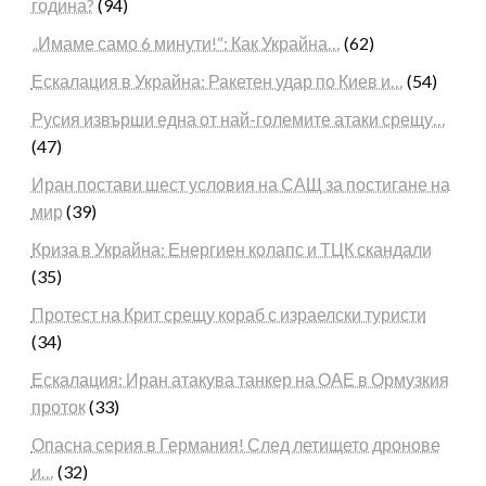
година?
(94)
„Имаме само 6 минути!“: Как Украйна…
(62)
Ескалация в Украйна: Ракетен удар по Киев и…
(54)
Русия извърши една от най-големите атаки срещу…
(47)
Иран постави шест условия на САЩ за постигане на
мир
(39)
Криза в Украйна: Енергиен колапс и ТЦК скандали
(35)
Протест на Крит срещу кораб с израелски туристи
(34)
Ескалация: Иран атакува танкер на ОАЕ в Ормузкия
проток
(33)
Опасна серия в Германия! След летището дронове
и…
(32)