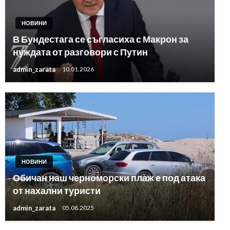
НОВИНИ
В Бундестага се съгласиха с Макрон за
нуждата от разговори с Путин
admin_zarata
10.01.2026
НОВИНИ
Обичан наш черноморски плаж е под атака
от нахални туристи
admin_zarata
05.08.2025