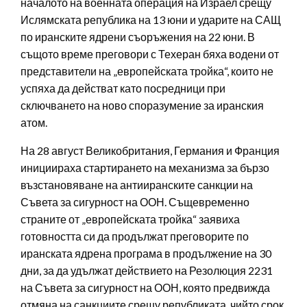
началото на военната операция на Израел срещу
Ислямската република на 13 юни и ударите на САЩ
по иранските ядрени съоръжения на 22 юни. В
същото време преговори с Техеран бяха водени от
представители на „европейската тройка“, които не
успяха да действат като посредници при
сключването на ново споразумение за иранския
атом.
На 28 август Великобритания, Германия и Франция
инициираха стартирането на механизма за бързо
възстановяване на антииранските санкции на
Съвета за сигурност на ООН. Същевременно
страните от „европейската тройка“ заявиха
готовността си да продължат преговорите по
иранската ядрена програма в продължение на 30
дни, за да удължат действието на Резолюция 2231
на Съвета за сигурност на ООН, която предвижда
отмяна на санкциите срещу републиката, чийто срок