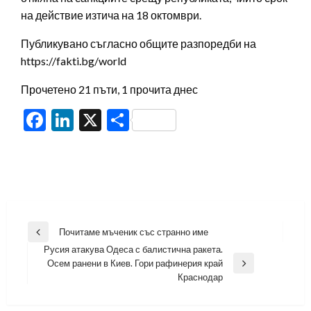
на действие изтича на 18 октомври.
Публикувано съгласно общите разпоредби на
https://fakti.bg/world
Прочетено 21 пъти, 1 прочита днес
Facebook
LinkedIn
X
Share
Навигация
Почитаме мъченик със странно име
Previous
Русия атакува Одеса с балистична ракета.
Post
Осем ранени в Киев. Гори рафинерия край
Next
Краснодар
Post