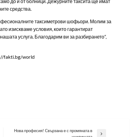
само до и от болници. Дежурните таксита ще имат
ите средства.
професионалните таксиметрови шофьори. Молим за
като изискваме условия, които гарантират
ашата услуга. Благодарим ви за разбирането“,
/fakti.bg/world
Нова професия! Свързана е с промяната в
Next
училищата