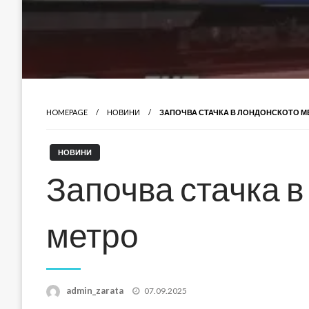
HOMEPAGE
НОВИНИ
ЗАПОЧВА СТАЧКА В ЛОНДОНСКОТО М
НОВИНИ
Започва стачка 
метро
Posted
admin_zarata
07.09.2025
on