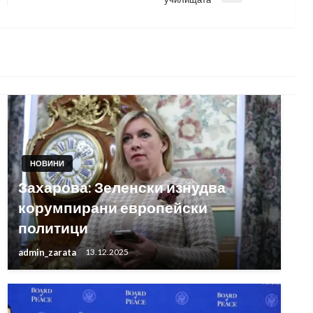
Post
НОВИНИ
Захарова: Зеленски изнудва
корумпирани европейски
политици
admin_zarata
13.12.2025