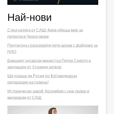
Най-нови
След натиск от САЩ: Киев обеща мир за
петрола в Черно море
Пентагонът разсекрети пети архив с файлове за
НЛО
Бившият унгарски министър Петер Сиярто е
заплашен от 3 години затвор
Ще плаща ли Русия по $20 милиарда
репарации на година?
Исторически завой: Колумбия с нов лидер и
милиарди от САЩ