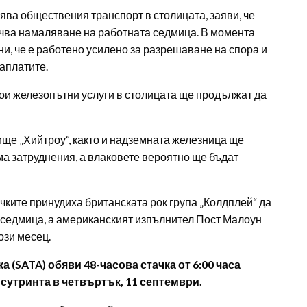
лява обществения транспорт в столицата, заяви, че
чва намаляване на работната седмица. В момента
ни, че е работено усилено за разрешаване на спора и
аплатите.
кои железопътни услуги в столицата ще продължат да
ище „Хийтроу“, както и надземната железница ще
а затруднения, а влаковете вероятно ще бъдат
чките принудиха британската рок група „Колдплей“ да
и седмица, а американският изпълнител Пост Малоун
ози месец.
(SATA) обяви 48-часова стачка от 6:00 часа
 сутринта в четвъртък, 11 септември.