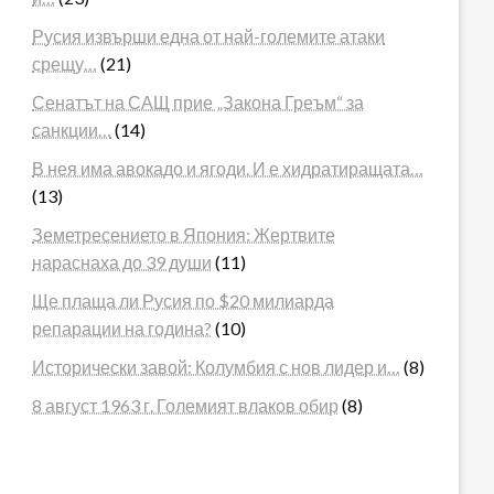
Русия извърши една от най-големите атаки
срещу…
(21)
Сенатът на САЩ прие „Закона Греъм“ за
санкции…
(14)
В нея има авокадо и ягоди. И е хидратиращата…
(13)
Земетресението в Япония: Жертвите
нараснаха до 39 души
(11)
Ще плаща ли Русия по $20 милиарда
репарации на година?
(10)
Исторически завой: Колумбия с нов лидер и…
(8)
8 август 1963 г. Големият влаков обир
(8)