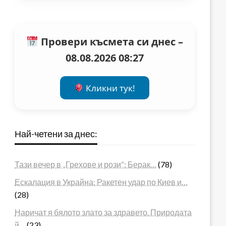
Провери късмета си днес –
08.08.2026 08:27
Кликни тук!
Най-четени за днес:
Тази вечер в „Грехове и рози“: Берак…
(78)
Ескалация в Украйна: Ракетен удар по Киев и…
(28)
Наричат я бялото злато за здравето. Природата
й…
(23)