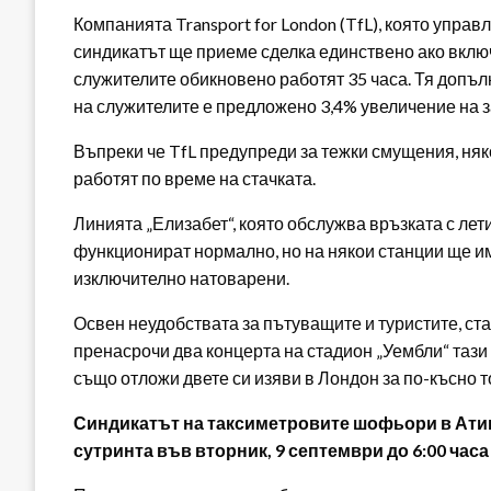
Компанията Transport for London (TfL), която управ
синдикатът ще приеме сделка единствено ако вклю
служителите обикновено работят 35 часа. Тя допъл
на служителите е предложено 3,4% увеличение на з
Въпреки че TfL предупреди за тежки смущения, ня
работят по време на стачката.
Линията „Елизабет“, която обслужва връзката с лет
функционират нормално, но на някои станции ще им
изключително натоварени.
Освен неудобствата за пътуващите и туристите, ста
пренасрочи два концерта на стадион „Уембли“ таз
също отложи двете си изяви в Лондон за по-късно т
Синдикатът на таксиметровите шофьори в Атика 
сутринта във вторник, 9 септември до 6:00 часа