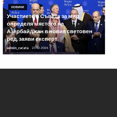
НОВИНИ
Участието в Съвета за мир
определя мястото на
Азербайджан в новия световен
ред, заяви експерт
admin_zarata
23.02.2026