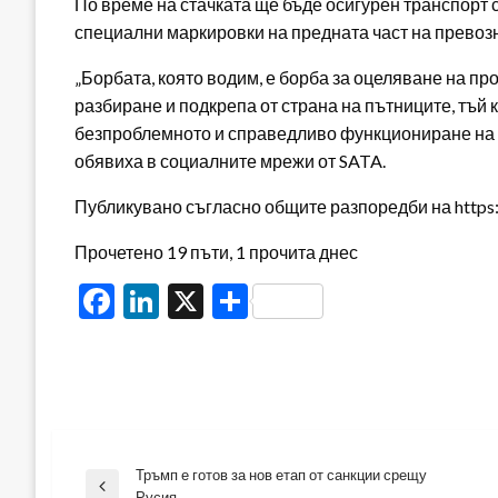
По време на стачката ще бъде осигурен транспорт 
специални маркировки на предната част на превозн
„Борбата, която водим, е борба за оцеляване на 
разбиране и подкрепа от страна на пътниците, тъй 
безпроблемното и справедливо функциониране на н
обявиха в социалните мрежи от SATA.
Публикувано съгласно общите разпоредби на https:/
Прочетено 19 пъти, 1 прочита днес
Facebook
LinkedIn
X
Share
Тръмп е готов за нов етап от санкции срещу
Навигация
Previous
Русия