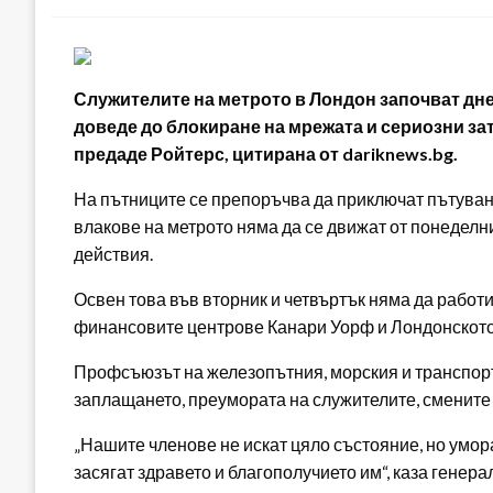
Служителите на метрото в Лондон започват днес
доведе до блокиране на мрежата и сериозни за
предаде Ройтерс, цитирана от dariknews.bg.
На пътниците се препоръчва да приключат пътувания
влакове на метрото няма да се движат от понеделни
действия.
Освен това във вторник и четвъртък няма да работи 
финансовите центрове Канари Уорф и Лондонското
Профсъюзът на железопътния, морския и транспортн
заплащането, преумората на служителите, смените 
„Нашите членове не искат цяло състояние, но умор
засягат здравето и благополучието им“, каза генер