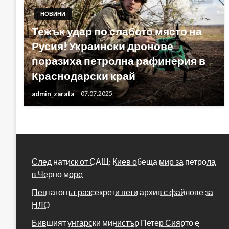
НОВИНИ
Тежък удар по слабото място на
Русия! Украински дронове
поразиха петролна рафинерия в
Краснодарски край
admin_zarata
07.07.2025
След натиск от САЩ: Киев обеща мир за петрола
в Черно море
Пентагонът разсекрети пети архив с файлове за
НЛО
Бившият унгарски министър Петер Сиярто е