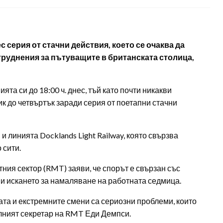
 серия от стачни действия, което се очаква да
труднения за пътуващите в британската столица,
та си до 18:00 ч. днес, тъй като почти никакви
к до четвъртък заради серия от поетапни стачни
и линията Docklands Light Railway, която свързва
 сити.
ия сектор (RMT) заяви, че спорът е свързан със
и искането за намаляване на работната седмица.
ата и екстремните смени са сериозни проблеми, които
алният секретар на RMT Еди Демпси.