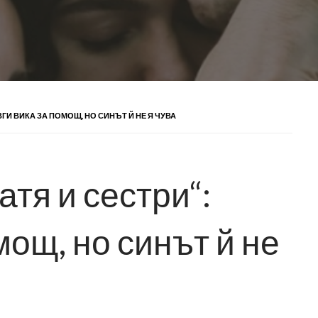
ВГИ ВИКА ЗА ПОМОЩ, НО СИНЪТ Й НЕ Я ЧУВА
атя и сестри“:
мощ, но синът й не