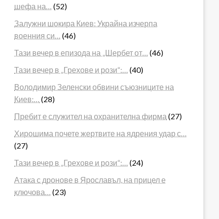
шефа на…
(52)
Залужни шокира Киев: Украйна изчерпа
военния си…
(46)
Тази вечер в епизода на „Шербет от…
(46)
Тази вечер в „Грехове и рози“:…
(40)
Володимир Зеленски обвини съюзниците на
Киев:…
(28)
Пребит е служител на охранителна фирма
(27)
Хирошима почете жертвите на ядрения удар с…
(27)
Тази вечер в „Грехове и рози“:…
(24)
Атака с дронове в Ярославъл, на прицел е
ключова…
(23)