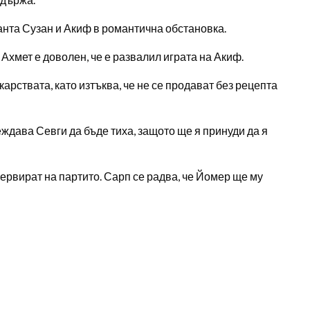
ранта Сузан и Акиф в романтична обстановка.
. Ахмет е доволен, че е развалил играта на Акиф.
арствата, като изтъква, че не се продават без рецепта
ждава Севги да бъде тиха, защото ще я принуди да я
ервират на партито. Сарп се радва, че Йомер ще му