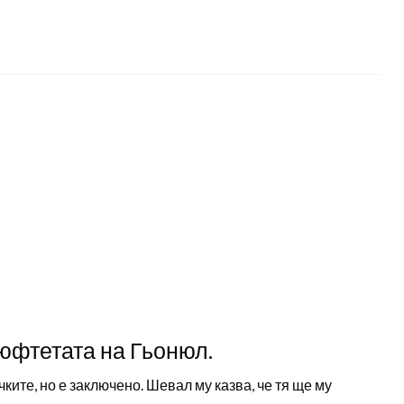
юфтетата на Гьонюл.
чките, но е заключено. Шевал му казва, че тя ще му