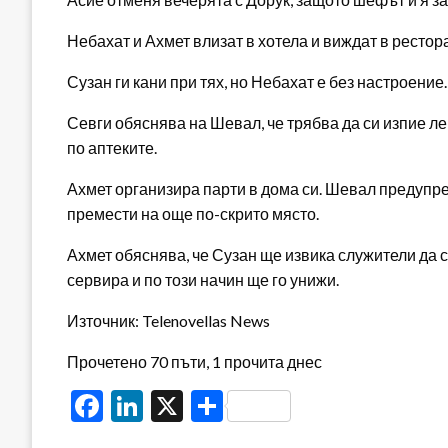
Небахат и Ахмет влизат в хотела и виждат в ресто
Сузан ги кани при тях, но Небахат е без настроение
Севги обяснява на Шевал, че трябва да си изпие лек
по аптеките.
Ахмет организира парти в дома си. Шевал предупре
премести на още по-скрито място.
Ахмет обяснява, че Сузан ще извика служители да с
сервира и по този начин ще го унижи.
Източник: Telenovellas News
Прочетено 70 пъти, 1 прочита днес
Facebook
LinkedIn
X
Share