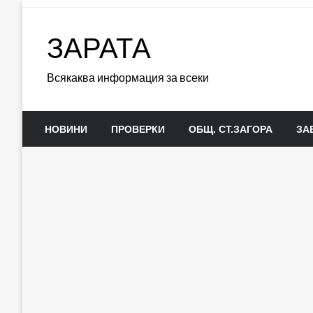
Skip
to
ЗАРАТА
content
Всякаква информация за всеки
НОВИНИ
ПРОВЕРКИ
ОБЩ. СТ.ЗАГОРА
ЗА