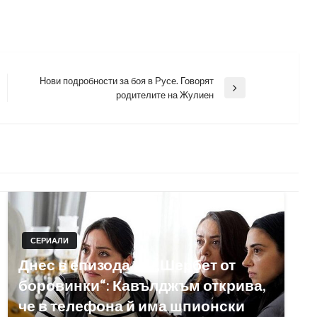
Нови подробности за боя в Русе. Говорят
Next
родителите на Жулиен
Post
СЕРИАЛИ
Днес в епизода на „Шербет от
боровинки“: Кавълджъм открива,
че в телефона й има шпионски