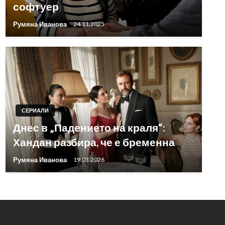
софтуер
Румяна Иванова
24.11.2025
СЕРИАЛИ
Днес в „Падението на краля“:
Хандан разбира, че е бременна
Румяна Иванова
19.03.2026