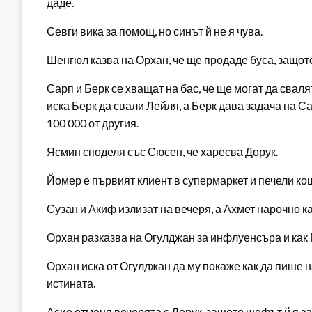
даде.
Севги вика за помощ, но синът й не я чува.
Шенгюл казва на Орхан, че ще продаде буса, защото
Сарп и Берк се хващат на бас, че ще могат да свал
иска Берк да свали Лейля, а Берк дава задача на С
100 000 от другия.
Ясмин споделя със Сюсен, че харесва Дорук.
Йомер е първият клиент в супермаркет и печели ко
Сузан и Акиф излизат на вечеря, а Ахмет нарочно к
Орхан разказва на Огулджан за инфлуенсъра и как
Орхан иска от Огулджан да му покаже как да пише н
истината.
Асие отменя вечерята с Дорук, защото шефът й я з