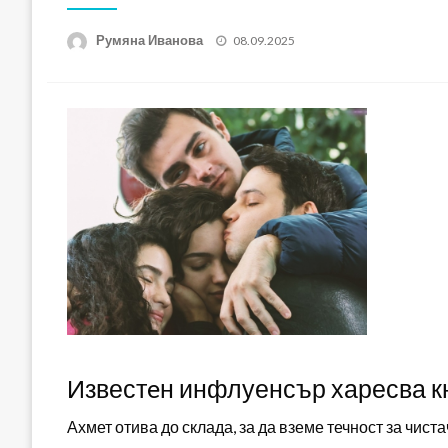
Posted
Румяна Иванова
08.09.2025
on
Известeн инфлуенсър харесва к
Ахмет отива до склада, за да вземе течност за чиста