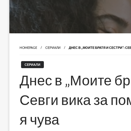
HOMEPAGE
СЕРИАЛИ
ДНЕС В „МОИТЕ БРАТЯ И СЕСТРИ“: СЕ
СЕРИАЛИ
Днес в „Моите бр
Севги вика за по
я чува