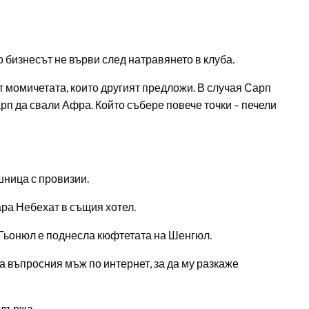
 бизнесът не върви след натравянето в клуба.
ят момичетата, които другият предложи. В случая Сарп
арп да свали Афра. Който събере повече точки – печели
шница с провизии.
ара Небехат в същия хотел.
 Гьонюл е поднесла кюфтетата на Шенгюл.
а въпросния мъж по интернет, за да му разкаже
адържа.