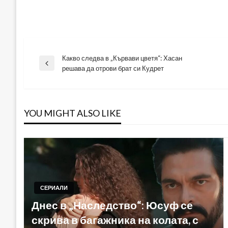
Какво следва в „Кървави цветя“: Хасан
Навигация
Previous
решава да отрови брат си Кудрет
Post
YOU MIGHT ALSO LIKE
СЕРИАЛИ
Днес в „Наследство“: Юсуф се
скрива в багажника на колата, с