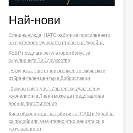
Най-нови
Спешна нужда! НАТО работи за подсилването
на противовъздушната отбрана на Украйна
КЕВР предлага регулаторен бонус за
окрупнените ВиК дружества
„Ендуросат“ ще строи огромен космически и
отбранителен център в Доброславци
„Хюман райтс уоч“: Израелски удар срещу
журналисти в Ливан може да представлява
военно престъпление
Киев обърна хода на събитията! САЩ и Украйна
са подобрили значително отношенията си в
разузнаването