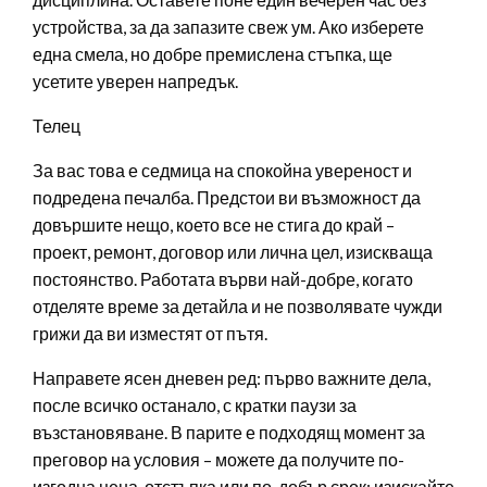
устройства, за да запазите свеж ум. Ако изберете
една смела, но добре премислена стъпка, ще
усетите уверен напредък.
Телец
За вас това е седмица на спокойна увереност и
подредена печалба. Предстои ви възможност да
довършите нещо, което все не стига до край –
проект, ремонт, договор или лична цел, изискваща
постоянство. Работата върви най-добре, когато
отделяте време за детайла и не позволявате чужди
грижи да ви изместят от пътя.
Направете ясен дневен ред: първо важните дела,
после всичко останало, с кратки паузи за
възстановяване. В парите е подходящ момент за
преговор на условия – можете да получите по-
изгодна цена, отстъпка или по-добър срок; изискайте