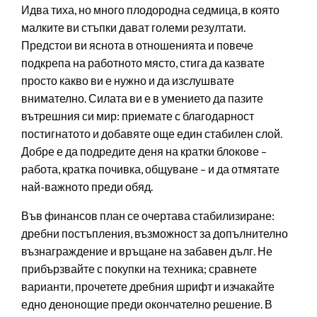
Идва тиха, но много плодородна седмица, в която
малките ви стъпки дават големи резултати.
Предстои ви яснота в отношенията и повече
подкрепа на работното място, стига да казвате
просто какво ви е нужно и да изслушвате
внимателно. Силата ви е в умението да пазите
вътрешния си мир: приемате с благодарност
постигнатото и добавяте още един стабилен слой.
Добре е да подредите деня на кратки блокове –
работа, кратка почивка, общуване – и да отмятате
най-важното преди обяд.
Във финансов план се очертава стабилизиране:
дребни постъпления, възможност за допълнително
възнаграждение и връщане на забавен дълг. Не
прибързвайте с покупки на техника; сравнете
варианти, прочетете дребния шрифт и изчакайте
едно денонощие преди окончателно решение. В