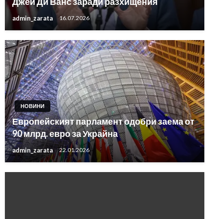
Джей Ди Ванс заради разхищения
admin_zarata
16.07.2026
НОВИНИ
Европейският парламент одобри заема от
90 млрд. евро за Украйна
admin_zarata
22.01.2026