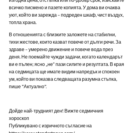
всичко писмено и пазете копията. У дома ви очаква
уют, който ви зарежда – подреден шкаф, чист въздух,
топла храна.
В отношенията с близките заложете на стабилни,
тихи жестове, които казват повече от дълги речи. За
здраве – умерено движение и повече вода през
деня. Не поемайте чужди задачи, когато календарът
ви е пълен; ясно „не“ пази силите и резултата. В края
на седмицата ще имате видим напредък и спокоен
ум, който ви показва следващата разумна стъпка,
пише "Актуално".
Дойде най-трудният ден! Вижте седмичния
хороскоп
Публикувано с изричното съгласие на
https://www.standartnews.com/