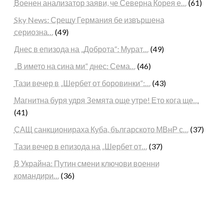
Военен анализатор заяви, че Северна Корея е…
(61)
Sky News: Срещу Германия бе извършена
сериозна…
(49)
Днес в епизода на „Доброта“: Мурат…
(49)
„В името на сина ми“ днес: Сема…
(46)
Тази вечер в „Шербет от боровинки“:…
(43)
Магнитна буря удря Земята още утре! Ето кога ще…
(41)
САЩ санкционираха Куба, българското МВнР с…
(37)
Тази вечер в епизода на „Шербет от…
(37)
В Украйна: Путин смени ключови военни
командири…
(36)