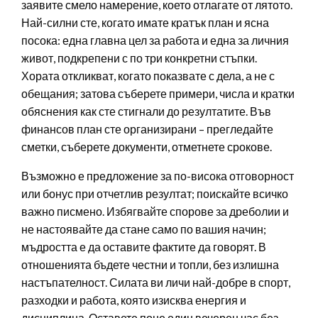
заявите смело намерение, което отлагате от лятото.
Най-силни сте, когато имате кратък план и ясна
посока: една главна цел за работа и една за личния
живот, подкрепени с по три конкретни стъпки.
Хората откликват, когато показвате с дела, а не с
обещания; затова съберете примери, числа и кратки
обяснения как сте стигнали до резултатите. Във
финансов план сте организирани – прегледайте
сметки, съберете документи, отметнете срокове.
Възможно е предложение за по-висока отговорност
или бонус при отчетлив резултат; поискайте всичко
важно писмено. Избягвайте спорове за дреболии и
не настоявайте да стане само по вашия начин;
мъдростта е да оставите фактите да говорят. В
отношенията бъдете честни и топли, без излишна
настъпателност. Силата ви личи най-добре в спорт,
разходки и работа, която изисква енергия и
дисциплина. Оставете поне един вечерен час без