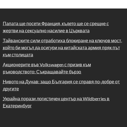
Папата ще посети Франция, където ще се срещне с
жертви на сексуално насилие в Църквата
Тайванските сили отработиха блокиране на ключов мост,
който би могъл да осигури на китайската армия пряк път
към столицата
Акционерите във Volkswagen с призив към
ръководството: Съкращавайте бързо
Нивото на Дунав: защо България се справя по-добре от
другите
Украйна порази логистичен център на Wildberries в
Екатеринбург