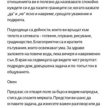
отношенията ви е полезно да назовавате спокойно
нуждите си и да пазите границите си; когато казвате
„да“ и „не“ ясно и навреме, срещате уважение и
подкрепа.
Подходящи са дейности, които ви връщат към
тялото и сетивата – готвене, плуване, рисуване,
градинарство. Благоприятни са и кратките
пътувания, които освежават ума. За здраве
заложете на повече вода, лека вечеря и навременен
сън. В края на седмицата ще видите чист резултат:
подреден дом, довършена задача и по-топъл тон в
общуването.
Овен
Пред вас се отваря поле за бърз и видим напредък,
стига да спазите мярката. Предстои ви шанс да
оглавите задача, да изнесете важен разговор или да