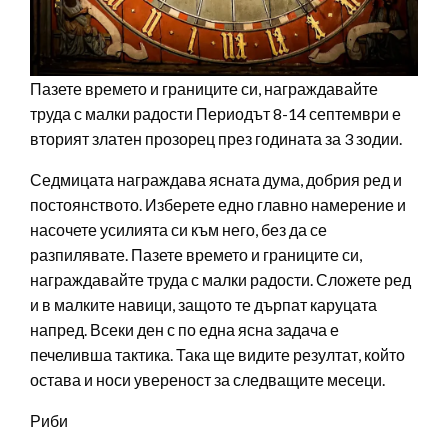
Пазете времето и границите си, награждавайте
труда с малки радости Периодът 8-14 септември е
вторият златен прозорец през годината за 3 зодии.
Седмицата награждава ясната дума, добрия ред и
постоянството. Изберете едно главно намерение и
насочете усилията си към него, без да се
разпилявате. Пазете времето и границите си,
награждавайте труда с малки радости. Сложете ред
и в малките навици, защото те дърпат каруцата
напред. Всеки ден с по една ясна задача е
печеливша тактика. Така ще видите резултат, който
остава и носи увереност за следващите месеци.
Риби