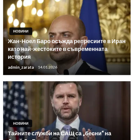
НОВИНИ
Жан-Ноел Баро осъжда репресиите в Иран
като най-жестоките в съвременната
история
admin_zarata
14.01.2026
НОВИНИ
Тайните служби на САЩ са „бесни“ на