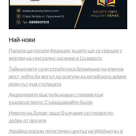
Най-нови
Папата ще посети Франция, където ще се срещне с
жертви на сексуално насилие в Църквата
Тайванските сили отработиха блокиране на ключов
мост, който би могъл да осигури на китайската армия
пряк път към столицата
Акционерите във Volkswagen с призив към
ръководството: Съкращавайте бързо
Нивото на Дунав: защо България се справя по-
добре от другите
Украйна порази логистичен център на Wildberries в