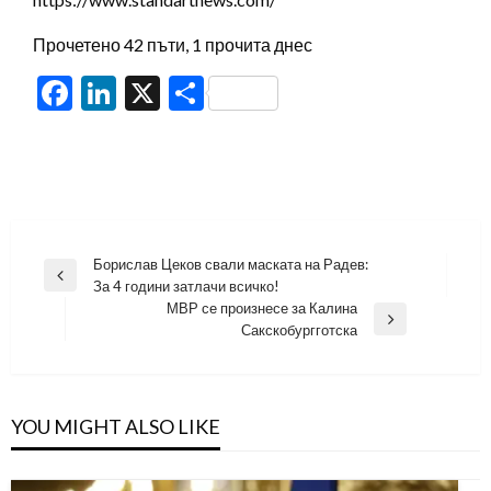
Прочетено 42 пъти, 1 прочита днес
Facebook
LinkedIn
X
Share
Навигация
Борислав Цеков свали маската на Радев:
Previous
За 4 години затлачи всичко!
Post
МВР се произнесе за Калина
Next
Сакскобургготска
Post
YOU MIGHT ALSO LIKE