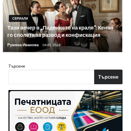
СЕРИАЛИ
Тази вечер в „Падението на краля“: Кенан
го сполетява развод и конфискация
Румяна Иванова
04.05.2026
Търсене
Търсене