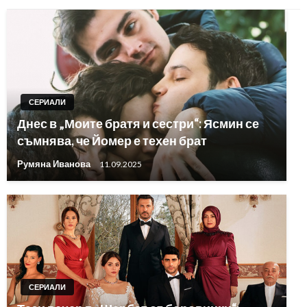
СЕРИАЛИ
Днес в „Моите братя и сестри“: Ясмин се
съмнява, че Йомер е техен брат
Румяна Иванова
11.09.2025
СЕРИАЛИ