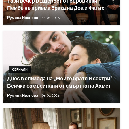
Тази вечер в „Шербет от боровинки“:
Пембе не приема брака на Доа и Фатих
Румяна Иванова
14.01.2026
СЕРИАЛИ
Днес в епизода на „Моите братя и сестри“:
Всички са съсипани от смъртта на Ахмет
Румяна Иванова
06.01.2026