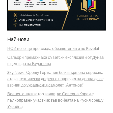
Най-нови
НОИ вече ще превежда обезщетения и по Revolut
Сапьори премахнаха съветски експлозиви от Дунав
в центъра на Будапеща
Sky News: Срещу Германия бе извършена сериозна
атака, технически дефект е попречил на дрона да се
взриви до украинския самолет „Антонов“
Военен анализатор заяви, че Северна Корея е
пълноправен участник във войната на Русия срещу
Украйна