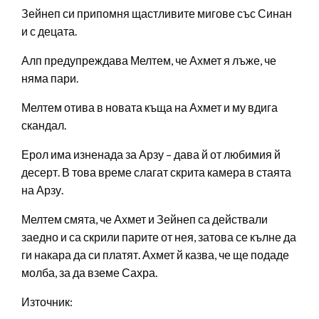
Зейнеп си припомня щастливите мигове със Синан
и с децата.
Алп предупреждава Мелтем, че Ахмет я лъже, че
няма пари.
Мелтем отива в новата къща на Ахмет и му вдига
скандал.
Ерол има изненада за Арзу – дава й от любимия й
десерт. В това време слагат скрита камера в стаята
на Арзу.
Мелтем смята, че Ахмет и Зейнеп са действали
заедно и са скрили парите от нея, затова се кълне да
ги накара да си платят. Ахмет й казва, че ще подаде
молба, за да вземе Сахра.
Източник: