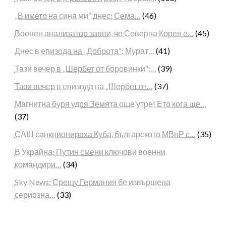
„В името на сина ми“ днес: Сема…
(46)
Военен анализатор заяви, че Северна Корея е…
(45)
Днес в епизода на „Доброта“: Мурат…
(41)
Тази вечер в „Шербет от боровинки“:…
(39)
Тази вечер в епизода на „Шербет от…
(37)
Магнитна буря удря Земята още утре! Ето кога ще…
(37)
САЩ санкционираха Куба, българското МВнР с…
(35)
В Украйна: Путин смени ключови военни
командири…
(34)
Sky News: Срещу Германия бе извършена
сериозна…
(33)