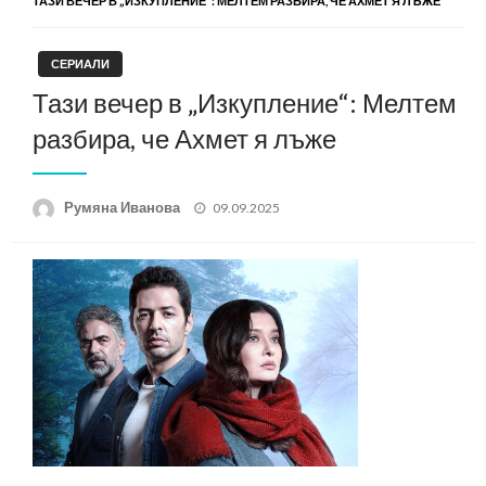
ТАЗИ ВЕЧЕР В „ИЗКУПЛЕНИЕ“: МЕЛТЕМ РАЗБИРА, ЧЕ АХМЕТ Я ЛЪЖЕ
СЕРИАЛИ
Тази вечер в „Изкупление“: Мелтем
разбира, че Ахмет я лъже
Posted
Румяна Иванова
09.09.2025
on