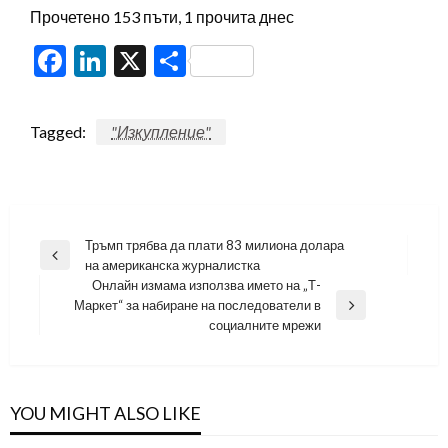
Прочетено 153 пъти, 1 прочита днес
Facebook
LinkedIn
X
Share
Tagged:
"Изкупление"
Навигация
Тръмп трябва да плати 83 милиона долара
Previous
на американска журналистка
Post
Онлайн измама използва името на „Т-
Маркет“ за набиране на последователи в
Next
социалните мрежи
Post
YOU MIGHT ALSO LIKE