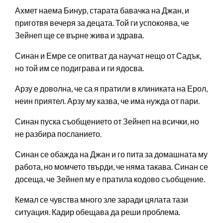
Ахмет наема Бинур, старата бавачка на Джан, и
приготвя вечеря за децата. Той ги успокоява, че
Зейнеп ще се върне жива и здрава.
Синан и Емре се опитват да научат нещо от Садък,
но той им се подиграва и ги ядосва.
Арзу е доволна, че са я пратили в клиниката на Ерол,
неин приятел. Арзу му казва, че има нужда от пари.
Синан пуска съобщението от Зейнеп на всички, но
не разбира посланието.
Синан се обажда на Джан и го пита за домашната му
работа, но момчето твърди, че няма такава. Синан се
досеща, че Зейнеп му е пратила кодово съобщение.
Кемал се чувства много зле заради цялата тази
ситуация. Кадир обещава да реши проблема.