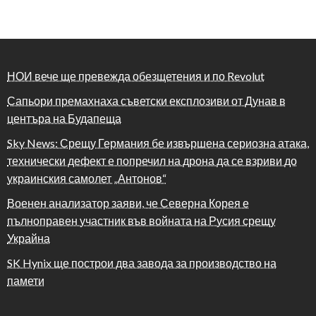
НОИ вече ще превежда обезщетения и по Revolut
Сапьори премахнаха съветски експлозиви от Дунав в
центъра на Будапеща
Sky News: Срещу Германия бе извършена сериозна атака,
технически дефект е попречил на дрона да се взриви до
украинския самолет „Антонов“
Военен анализатор заяви, че Северна Корея е
пълноправен участник във войната на Русия срещу
Украйна
SK Hynix ще построи два завода за производство на
памети