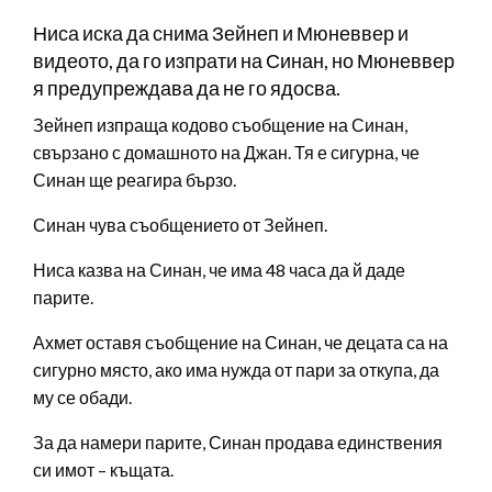
Ниса иска да снима Зейнеп и Мюневвер и
видеото, да го изпрати на Синан, но Мюневвер
я предупреждава да не го ядосва.
Зейнеп изпраща кодово съобщение на Синан,
свързано с домашното на Джан. Тя е сигурна, че
Синан ще реагира бързо.
Синан чува съобщението от Зейнеп.
Ниса казва на Синан, че има 48 часа да й даде
парите.
Ахмет оставя съобщение на Синан, че децата са на
сигурно място, ако има нужда от пари за откупа, да
му се обади.
За да намери парите, Синан продава единствения
си имот – къщата.