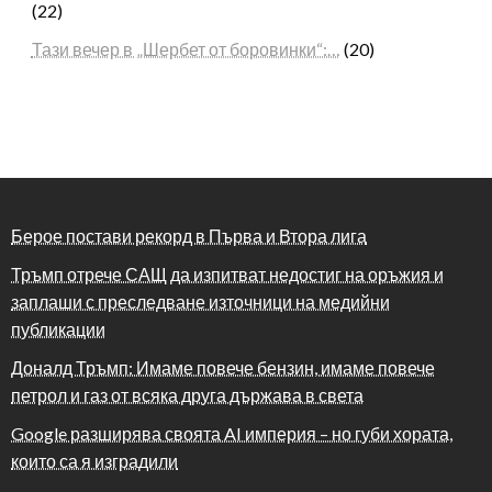
(22)
Тази вечер в „Шербет от боровинки“:…
(20)
Берое постави рекорд в Първа и Втора лига
Тръмп отрече САЩ да изпитват недостиг на оръжия и
заплаши с преследване източници на медийни
публикации
Доналд Тръмп: Имаме повече бензин, имаме повече
петрол и газ от всяка друга държава в света
Google разширява своята AI империя – но губи хората,
които са я изградили