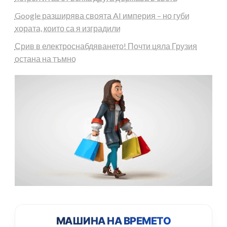
Google разширява своята AI империя – но губи
хората, които са я изградили
Срив в електроснабдяването! Почти цяла Грузия
остана на тъмно
МАШИНА НА ВРЕМЕТО