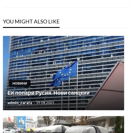
Post
YOU MIGHT ALSO LIKE
НОВИНИ
ЕК попари Русия. Нови санцкии
admin_zarata
19.09.2025