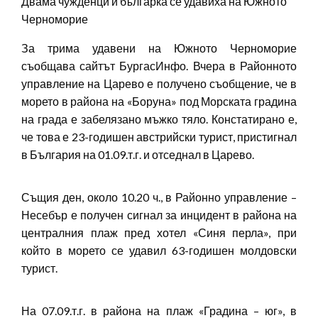
Двама чужденци и българка се удавиха на Южното
Черноморие
За трима удавени на Южното Черноморие
съобщава сайтът БургасИнфо. Вчера в Районното
управление на Царево е получено съобщение, че в
морето в района на «Боруна» под Морската градина
на града е забелязано мъжко тяло. Констатирано е,
че това е 23-годишен австрийски турист, пристигнал
в България на 01.09.т.г. и отседнал в Царево.
Същия ден, около 10.20 ч., в Районно управление –
Несебър е получен сигнал за инцидент в района на
централния плаж пред хотел «Синя перла», при
който в морето се удавил 63-годишен молдовски
турист.
На 07.09.т.г. в района на плаж «Градина – юг», в