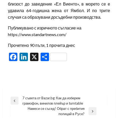
близост до заведение «Ел Виенто», в морето се е
удавила 64-годишна жена от Ямбол. И по трите
случая са образувани досъдебни производства.
Публикувано с изричното съгласие на
https://www.standartnews.com/
Прочетено 90 пъти, 1 прочита днес
Facebook
LinkedIn
X
Share
Навигация
7 съвета от Bazar.bg: Как да изберем
Previous
грамофон, винилов плейър и turntable
Post
Намеси се съсед! Обрат с пребития
Next
полицай в Русе?