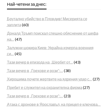
Най-четени за днес:
Брутално убийство в Пловдив! Мисерията се
заплита
(60)
Доналд Тръмп поискал спешно обяснение от шефа
на…
(47)
Залужни шокира Киев: Украйна изчерпа военния
си…
(45)
Тази вечер в епизода на „Шербет от…
(43)
Тази вечер в „Грехове и рози“:…
(38)
Хирошима почете жертвите на ядрения удар с…
(27)
Пребит е служител на охранителна фирма
(27)
Тази вечер в „Грехове и рози“:…
(23)
Атака с дронове в Ярославъл, на прицел е ключова…