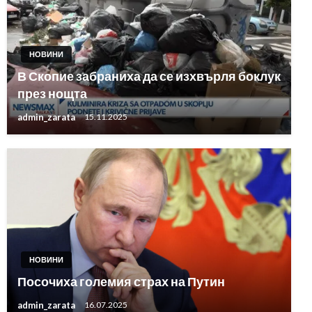
НОВИНИ
В Скопие забраниха да се изхвърля боклук
през нощта
admin_zarata
15.11.2025
НОВИНИ
Посочиха големия страх на Путин
admin_zarata
16.07.2025