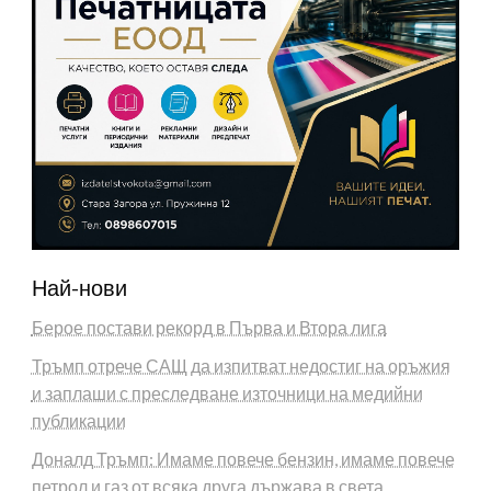
Най-нови
Берое постави рекорд в Първа и Втора лига
Тръмп отрече САЩ да изпитват недостиг на оръжия
и заплаши с преследване източници на медийни
публикации
Доналд Тръмп: Имаме повече бензин, имаме повече
петрол и газ от всяка друга държава в света